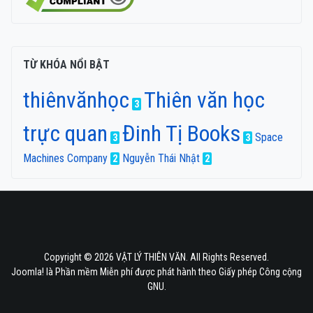
TỪ KHÓA NỔI BẬT
thiênvănhọc
Thiên văn học
3
trực quan
Đinh Tị Books
Space
3
3
Machines Company
Nguyễn Thái Nhật
2
2
Copyright © 2026 VẬT LÝ THIÊN VĂN. All Rights Reserved.
Joomla!
là Phần mềm Miễn phí được phát hành theo
Giấy phép Công cộng
GNU.