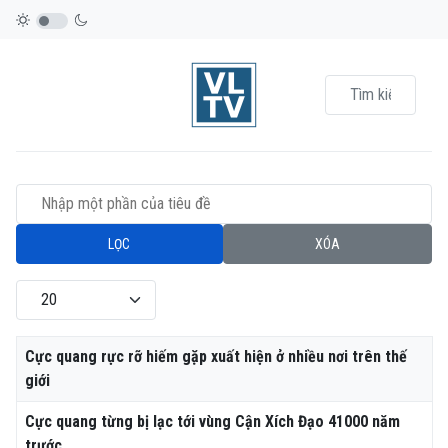
Nhập một phần của tiêu đề
LỌC
XÓA
Hiển thị #
Tiêu đề
Cực quang rực rỡ hiếm gặp xuất hiện ở nhiều nơi trên thế
giới
Cực quang từng bị lạc tới vùng Cận Xích Đạo 41000 năm
trước