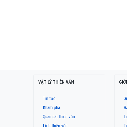
VẬT LÝ THIÊN VĂN
GIỚ
Tin tức
Gi
Khám phá
B
Quan sát thiên văn
L
Lịch thiên văn
T