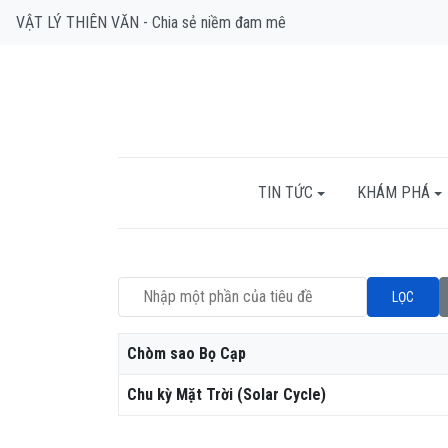
VẬT LÝ THIÊN VĂN - Chia sẻ niềm đam mê
TIN TỨC
KHÁM PHÁ
Nhập một phần của tiêu đề
LỌC
Tiêu đề
Chòm sao Bọ Cạp
Chu kỳ Mặt Trời (Solar Cycle)