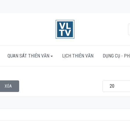
QUAN SÁT THIÊN VĂN
LỊCH THIÊN VĂN
DỤNG CỤ - P
Hiển thị #
XÓA