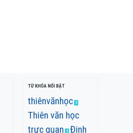
TỪ KHÓA NỔI BẬT
thiênvănhọc
3
Thiên văn học
trực quan
Đinh
3