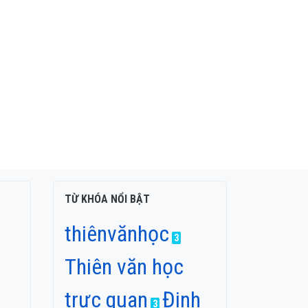
TỪ KHÓA NỔI BẬT
thiênvănhọc
3
Thiên văn học
trực quan
Đinh
3