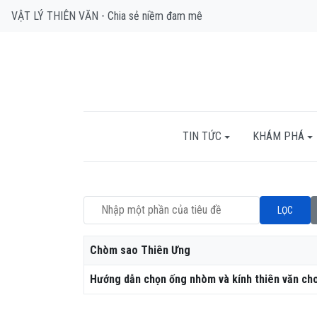
VẬT LÝ THIÊN VĂN - Chia sẻ niềm đam mê
TIN TỨC
KHÁM PHÁ
Nhập một phần của tiêu đề
LỌC
Tiêu đề
Chòm sao Thiên Ưng
Hướng dẫn chọn ống nhòm và kính thiên văn cho 