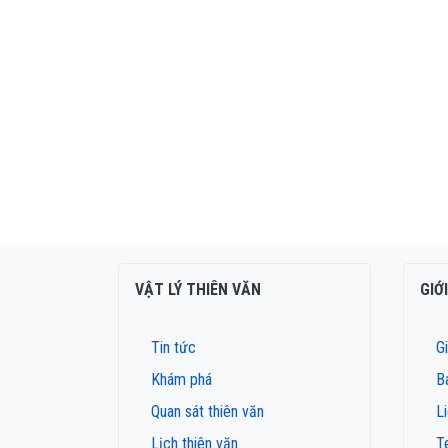
VẬT LÝ THIÊN VĂN
GIỚ
Tin tức
Gi
Khám phá
B
Quan sát thiên văn
L
Lịch thiên văn
T