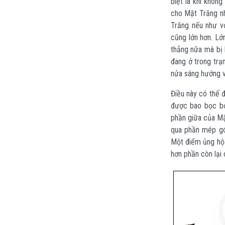
biệt là khi khôn
cho Mặt Trăng nh
Trăng nếu như v
cũng lớn hơn. Lớn
thẳng nữa mà bị b
đang ở trong trạ
nửa sáng hướng v
Điều này có thể 
được bao bọc bở
phần giữa của Mặ
qua phần mép gó
Một điểm ủng hộ 
hơn phần còn lại