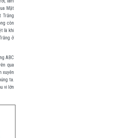
ời, làm
qua Mặt
t Trăng
hông còn
t là khi
Trăng ở
ăng ABC
yên qua
n xuyên
úng ta.
 vi lớn