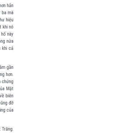
hơn hẳn
ứ ba mà
như hiệu
t khi nó
 hố này
ong nửa
 khi cả
nằm gần
ng hơn.
h chứng
của Mặt
về biên
cũng đỡ
sáng của
 Trăng.