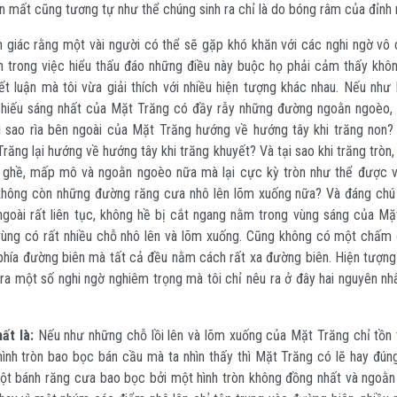
n mất cũng tương tự như thể chúng sinh ra chỉ là do bóng râm của đỉnh n
 giác rằng một vài người có thể sẽ gặp khó khăn với các nghi ngờ vô 
n trong việc hiểu thấu đáo những điều này buộc họ phải cảm thấy khô
t luận mà tôi vừa giải thích với nhiều hiện tượng khác nhau. Nếu như
hiếu sáng nhất của Mặt Trăng có đầy rẫy những đường ngoằn ngoèo, 
i sao rìa bên ngoài của Mặt Trăng hướng về hướng tây khi trăng non? 
răng lại hướng về hướng tây khi trăng khuyết? Và tại sao khi trăng tròn,
ồ ghề, mấp mô và ngoằn ngoèo nữa mà lại cực kỳ tròn như thể được 
hông còn những đường răng cưa nhô lên lõm xuống nữa? Và đáng chú 
goài rất liên tục, không hề bị cắt ngang nằm trong vùng sáng của Mặ
 vùng có rất nhiều chỗ nhô lên và lõm xuống. Cũng không có một chấm 
hía đường biên mà tất cả đều nằm cách rất xa đường biên. Hiện tượng
ra một số nghi ngờ nghiêm trọng mà tôi chỉ nêu ra ở đây hai nguyên nh
ất là:
Nếu như những chỗ lồi lên và lõm xuống của Mặt Trăng chỉ tồn t
ình tròn bao bọc bán cầu mà ta nhìn thấy thì Mặt Trăng có lẽ hay đúng
ột bánh răng cưa bao bọc bởi một hình tròn không đồng nhất và ngoằn