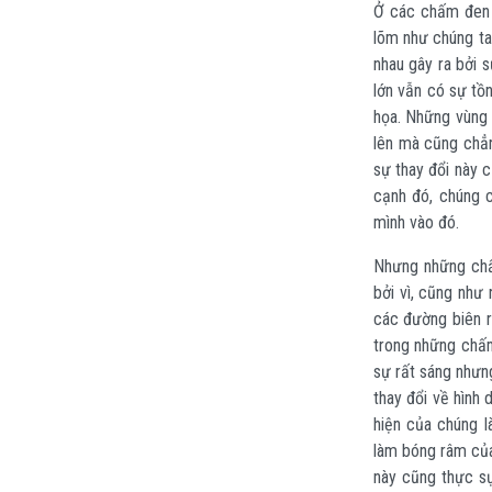
Ở các chấm đen l
lõm như chúng ta
nhau gây ra bởi 
lớn vẫn có sự tồn
họa. Những vùng 
lên mà cũng chẳn
sự thay đổi này c
cạnh đó, chúng 
mình vào đó.
Nhưng những chấ
bởi vì, cũng như
các đường biên r
trong những chấm
sự rất sáng nhưn
thay đổi về hình
hiện của chúng l
làm bóng râm của
này cũng thực s