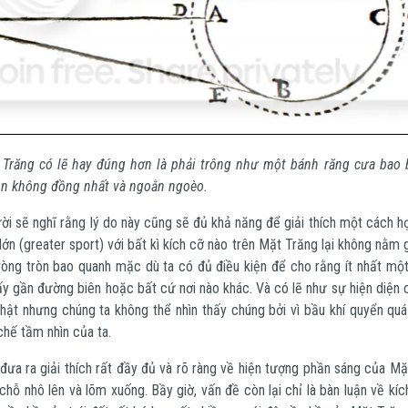
 Trăng
có lẽ hay đúng hơn là phải trông như một bánh răng cưa bao 
òn không đồng nhất và ngoằn ngoèo.
ời sẽ nghĩ rằng lý do này cũng sẽ đủ khả năng để giải thích một cách hợ
ớn (greater sport) với bất kì kích cỡ nào trên Mặt Trăng lại không nằm
ng tròn bao quanh mặc dù ta có đủ điều kiện để cho rằng ít nhất một 
ấy gần đường biên hoặc bất cứ nơi nào khác. Và có lẽ như sự hiện diện 
hật nhưng chúng ta không thể nhìn thấy chúng bởi vì bầu khí quyển quá
chế tầm nhìn của ta.
ã đưa ra giải thích rất đầy đủ và rõ ràng về hiện tượng phần sáng của M
hỗ nhô lên và lõm xuống. Bầy giờ, vấn đề còn lại chỉ là bàn luận về kí