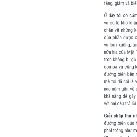
tăng, giảm và biế
Ở đây tôi có cảm
và có lẽ khó khă
chắn về những kế
của phần được c
và lõm xuống, tạ
nửa kia của Mặt T
tròn không bị g
compa và cũng k
đường biên bên n
mà tôi đã nói là
nào nằm gần về p
khả năng để gây 
với hai câu trả lời.
Giải pháp thứ nh
đường biên của h
phải trông như m