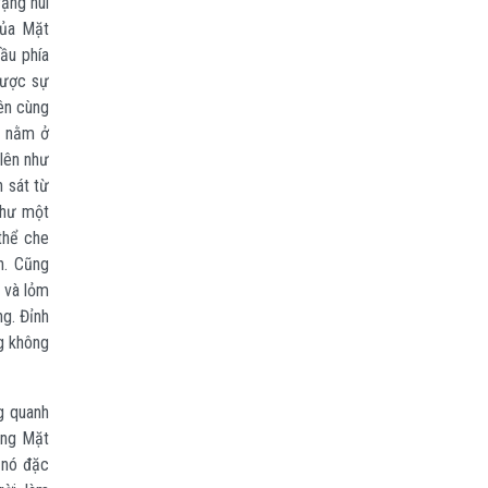
ặng núi
của Mặt
ầu phía
được sự
rên cùng
i nằm ở
lên như
n sát từ
như một
thể che
n. Cũng
 và lỏm
ng. Đỉnh
g không
g quanh
áng Mặt
 nó đặc