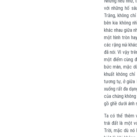
Nhưng nếu như, t
với những hố sâ
Trăng, không ch
bên kia không nh
khác nhau giữa n
một hình tròn ha
các rặng núi khá
đã nói. Vì vậy tr
một điểm cùng độ
bức màn, mặc dù 
khuất không chỉ
tương tự, ở giữa
xuống rất đa dạn
của chúng không 
gồ ghề dưới ánh s
Ta có thể thêm 
trái đất là một 
Trời, mặc dù nó 