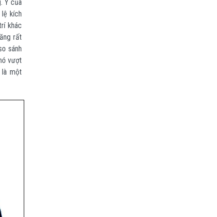
g. Ý của
lệ kích
trí khác
ăng rất
so sánh
nó vượt
 là một