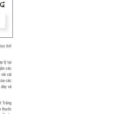
bọc bởi
p lý tại
 gần các
vài cái
của các
 dày và
ặt Trăng
ch thước