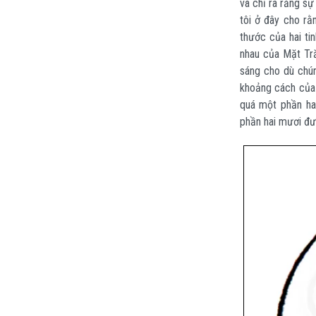
và chỉ ra rằng sự
tôi ở đây cho rằ
thước của hai tin
nhau của Mặt Tră
sáng cho dù chún
khoảng cách của 
quá một phần ha
phần hai mươi đườ