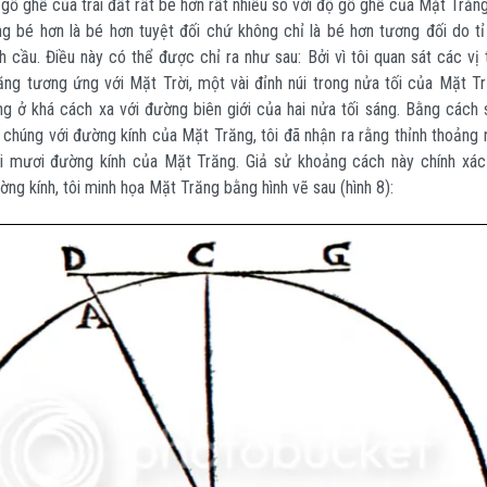
 gồ ghề của trái đất rất bé hơn rất nhiều so với độ gồ ghề của Mặt Trăn
ng bé hơn là bé hơn tuyệt đối chứ không chỉ là bé hơn tương đối do tỉ 
h cầu. Điều này có thể được chỉ ra như sau: Bởi vì tôi quan sát các vị 
ng tương ứng với Mặt Trời, một vài đỉnh núi trong nửa tối của Mặt Tr
g ở khá cách xa với đường biên giới của hai nửa tối sáng. Bằng cách 
chúng với đường kính của Mặt Trăng, tôi đã nhận ra rằng thỉnh thoảng 
i mươi đường kính của Mặt Trăng. Giả sử khoảng cách này chính xác
ng kính, tôi minh họa Mặt Trăng bằng hình vẽ sau (hình 8):