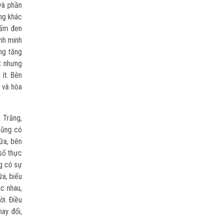
và phần
ng khác
hấm đen
ình minh
ng tăng
t nhưng
 ít. Bên
 và hòa
 Trăng,
cũng có
ữa, bên
số thực
g có sự
a, biểu
c nhau,
i. Điều
ay đổi,