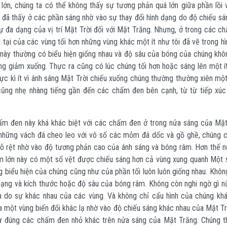
ớn, chúng ta có thể không thấy sự tương phản quá lớn giữa phần lồi 
 đã thấy ở các phần sáng nhờ vào sự thay đổi hình dạng do độ chiếu sá
sự đa dạng của vị trí Mặt Trời đối với Mặt Trăng. Nhưng, ở trong các c
 tại của các vùng tối hơn những vùng khác một ít như tôi đã vẽ trong h
này thường có biểu hiện giống nhau và độ sâu của bóng của chúng khô
g giảm xuống. Thực ra cũng có lúc chúng tối hơn hoặc sáng lên một í
ực kì ít vì ánh sáng Mặt Trời chiếu xuống chúng thường thường xiên một
cũng nhẹ nhàng tiếng gần đến các chấm đen bên cạnh, từ từ tiếp xúc
m đen này khá khác biệt với các chấm đen ở trong nửa sáng của Mặt
 những vách đá cheo leo với vô số các mỏm đá dốc và gồ ghề, chúng 
õ rệt nhờ vào độ tương phản cao của ánh sáng và bóng râm. Hơn thế n
 lớn này có một số vệt được chiếu sáng hơn cả vùng xung quanh Một 
g biểu hiện của chúng cũng như của phần tối luôn luôn giống nhau. Khôn
 dạng và kích thước hoặc độ sâu của bóng râm. Không còn nghi ngờ gì nữ
à do sự khác nhau của các vùng. Và không chỉ cấu hình của chúng khá
 một vùng biến đổi khác lạ nhờ vào độ chiếu sáng khác nhau của Mặt Trờ
ự đúng các chấm đen nhỏ khác trên nửa sáng của Mặt Trăng. Chúng th