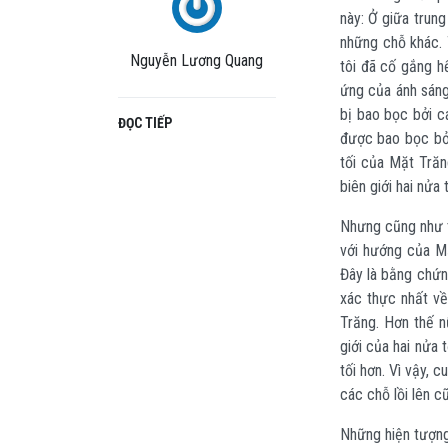
này: Ở giữa trun
những chỗ khác. 
Nguyễn Lương Quang
tôi đã cố gắng hế
ứng của ánh sán
bị bao bọc bởi c
ĐỌC TIẾP
được bao bọc bởi
tối của Mặt Trăn
biên giới hai nửa
Nhưng cũng như t
với hướng của M
Đây là bằng chứn
xác thực nhất về
Trăng. Hơn thế n
giới của hai nửa
tối hơn. Vì vậy, 
các chỗ lồi lên cũ
Những hiện tượng