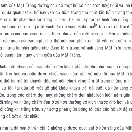
g tâm của Mặt Trăng dường như có một hố có hình tròn tuyệt đối và lớn 
Tôi đã quan sát kĩ hố này vào cả tuần trăng thứ nhất lẫn tuần trăng th
t sức để phác họa lại trong hình vẽ. Cái hố này tạo ra hình ảnh giống 
[8]
g và bóng râm trong một vành đai do vùng Bohemia
tạo ra trên trái đấ
ác ngọn núi cao vòng quanh theo chu vi của một hình tròn. Bởi vì miệng
 các ngọn núi cao ngất như thế nên các phần xa nhất vẫn còn nằm tr
g nhưng lại nhìn giống như đang tắm trong bể ánh sáng Mặt Trời trước
 tối sáng nằm ngay chính giữa của Mặt Trăng.
ính chất chung của các chấm đen khác, phần bị che phủ của nó cũng 
ặt Trời hơn và phần được chiếu sáng nằm gần về nửa tối của Mặt Tră
g thứ ba mà tôi khuyên độc giả nên chú ý vì nó là một trong những min
 sự tồn tại của bề mặt gồ ghề khấp khuỷu trải dài suốt cả nửa sáng 
ữa, trong các chấm đen này, những chấm đen nhất luôn luôn nằm gần 
 tối sáng và những chấm đen ở xa hơn thường có kích thước nhỏ hơn và 
cuối cùng khi trăng tròn, sự tương phản giữa bóng tối của các hố với độ 
ng đã bớt đi rất nhiều.
 mà ta đã bàn ở trên chỉ là những gì được quan sát ở nửa sáng của Mặt