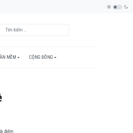
HẦN MỀM
CỘNG ĐỒNG
ề
là điểm