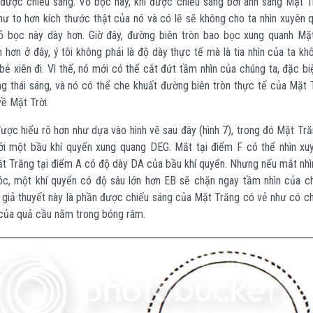
g được chiếu sáng. Vỏ bọc này, khi được chiếu sáng bởi ánh sáng Mặt Tr
ư to hơn kích thước thật của nó và có lẽ sẽ không cho ta nhìn xuyên 
ỏ bọc này dày hơn. Giờ đây, đường biên tròn bao bọc xung quanh Mặ
 hơn ở đây, ý tôi không phải là độ dày thực tế mà là tia nhìn của ta k
ẻ xiên đi. Vì thế, nó mới có thể cắt đứt tầm nhìn của chúng ta, đặc biệ
ng thái sáng, và nó có thể che khuất đường biên tròn thực tế của Mặt 
ề Mặt Trời.
được hiểu rõ hơn như dựa vào hình vẽ sau đây (hình 7), trong đó Mặt Tr
i một bầu khí quyển xung quang DEG. Mắt tại điểm F có thể nhìn xu
t Trăng tại điểm A có độ dày DA của bầu khí quyển. Nhưng nếu mắt nhì
c, một khí quyển có độ sâu lớn hơn EB sẽ chặn ngay tầm nhìn của ch
giả thuyết này là phần được chiếu sáng của Mặt Trăng có vẻ như có chu
 của quả cầu nằm trong bóng râm.