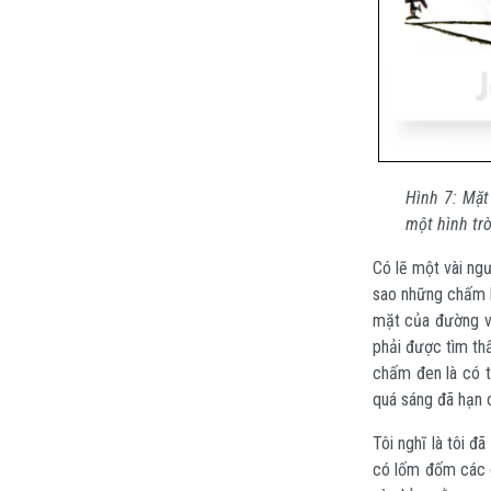
Hình 7:
Mặt
một hình tr
Có lẽ một vài ngư
sao những chấm l
mặt của đường vò
phải được tìm th
chấm đen là có t
quá sáng đã hạn 
Tôi nghĩ là tôi đ
có lốm đốm các c