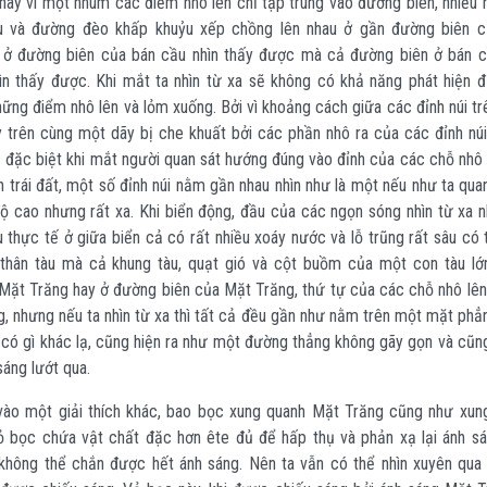
hay vì một nhúm các điểm nhô lên chỉ tập trung vào đường biên, nhiều r
u và đường đèo khấp khuỷu xếp chồng lên nhau ở gần đường biên 
ỉ ở đường biên của bán cầu nhìn thấy được mà cả đường biên ở bán c
ìn thấy được. Khi mắt ta nhìn từ xa sẽ không có khả năng phát hiện 
hững điểm nhô lên và lỏm xuống. Bởi vì khoảng cách giữa các đỉnh núi t
y trên cùng một dãy bị che khuất bởi các phần nhô ra của các đỉnh nú
c đặc biệt khi mắt người quan sát hướng đúng vào đỉnh của các chỗ nhô 
ên trái đất, một số đỉnh núi nằm gần nhau nhìn như là một nếu như ta qua
 cao nhưng rất xa. Khi biển động, đầu của các ngọn sóng nhìn từ xa 
thực tế ở giữa biển cả có rất nhiều xoáy nước và lỗ trũng rất sâu có 
 thân tàu mà cả khung tàu, quạt gió và cột buồm của một con tàu lớ
 Mặt Trăng hay ở đường biên của Mặt Trăng, thứ tự của các chỗ nhô lên
g, nhưng nếu ta nhìn từ xa thì tất cả đều gần như nằm trên một mặt phẳ
có gì khác lạ, cũng hiện ra như một đường thẳng không gãy gọn và cũn
áng lướt qua.
vào một giải thích khác, bao bọc xung quanh Mặt Trăng cũng như xun
vỏ bọc chứa vật chất đặc hơn ête đủ để hấp thụ và phản xạ lại ánh s
không thể chắn được hết ánh sáng. Nên ta vẫn có thể nhìn xuyên qua