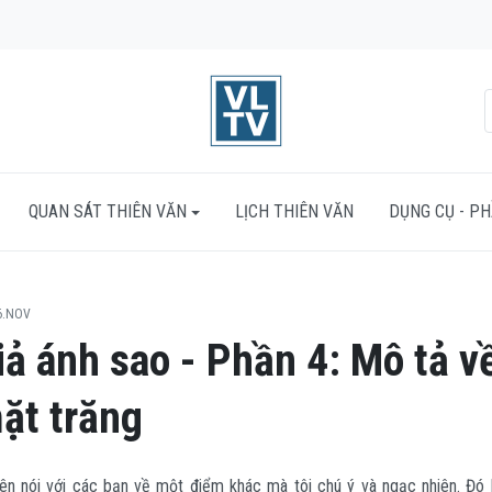
QUAN SÁT THIÊN VĂN
LỊCH THIÊN VĂN
DỤNG CỤ - P
6.NOV
giả ánh sao - Phần 4: Mô tả v
ặt trăng
ên nói với các bạn về một điểm khác mà tôi chú ý và ngạc nhiên. Đó 