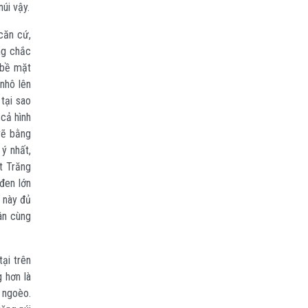
úi vậy.
căn cứ,
ng chắc
 bề mặt
nhô lên
tại sao
 cả hình
vẽ bằng
ý nhất,
t Trăng
đen lớn
 này đủ
ân cùng
ại trên
 hơn là
 ngoèo.