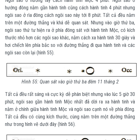
Ngôi sao ở hướng tây cách hành tinh Mộc 4 phút. Ngôi sao ở
hướng đông nằm gần hành tinh cũng cách hành tinh 4 phút nhưng
ngôi sao ở rìa đông cách ngôi sao này tới 8 phút. Tất cả đều nằm
trên một đường thẳng và khá dễ quan sát. Nhưng vào giờ thứ ba,
ngôi sao thứ tư hiện ra ở phía đông sát với hành tinh Mộc, có kích
thước nhỏ hơn các ngôi sao khác, nằm cách xa hành tinh 30 giây và
hơi chếch lên phía bắc so với đường thẳng đi qua hành tinh và các
ngôi sao còn lại (hình 55).
Hình 55: Quan sát vào giờ thứ ba đêm 11 tháng 2
Tất cả đều rất sáng và cực kỳ dễ phân biệt nhưng vào lúc 5 giờ 30
phút, ngôi sao gần hành tinh Mộc nhất đã dời ra xa hành tinh và
nằm ở chính giữa hành tinh Mộc và ngôi sao cạnh nó về phía đông.
Tất cả đều có cùng kích thước, cùng nằm trên một đường thẳng
như trong hình vẽ dưới đây (hình 56).