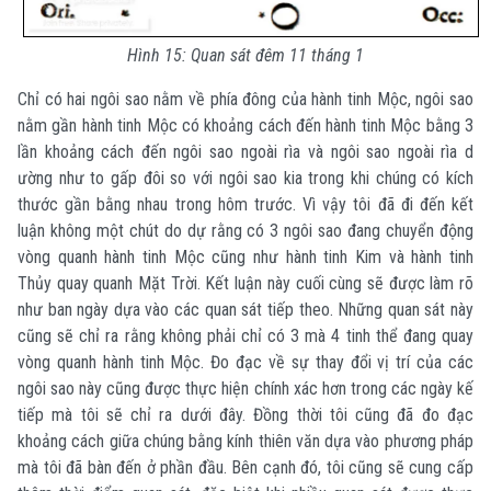
Hình 15: Quan sát đêm 11 tháng 1
Chỉ có hai ngôi sao nằm về phía đông của hành tinh Mộc, ngôi sao
nằm gần hành tinh Mộc có khoảng cách đến hành tinh Mộc bằng 3
lần khoảng cách đến ngôi sao ngoài rìa và ngôi sao ngoài rìa d
ường như to gấp đôi so với ngôi sao kia trong khi chúng có kích
thước gần bằng nhau trong hôm trước. Vì vậy tôi đã đi đến kết
luận không một chút do dự rằng có 3 ngôi sao đang chuyển động
vòng quanh hành tinh Mộc cũng như hành tinh Kim và hành tinh
Thủy quay quanh Mặt Trời. Kết luận này cuối cùng sẽ được làm rõ
như ban ngày dựa vào các quan sát tiếp theo. Những quan sát này
cũng sẽ chỉ ra rằng không phải chỉ có 3 mà 4 tinh thể đang quay
vòng quanh hành tinh Mộc. Đo đạc về sự thay đổi vị trí của các
ngôi sao này cũng được thực hiện chính xác hơn trong các ngày kế
tiếp mà tôi sẽ chỉ ra dưới đây. Đồng thời tôi cũng đã đo đạc
khoảng cách giữa chúng bằng kính thiên văn dựa vào phương pháp
mà tôi đã bàn đến ở phần đầu. Bên cạnh đó, tôi cũng sẽ cung cấp