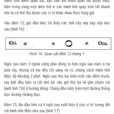
thêm thời điểm quan sát, đặc biệt khi nhiều quan sát được thực
hiện trong cùng một đêm bởi vì các hành tinh quay tròn rất nhanh
nên ta có thể thu được các vị trí khác nhau theo từng giờ.
Vào đêm 12, giờ đầu tiên, tôi thấy các tinh cầy này sắp xếp như
sau (hình 16):
Hình 16: Quan sát đêm 12 tháng 1
Ngôi sao nằm ở ngoài cùng phía đông to hơn ngôi sao nằm ở rìa
phía tây, nhưng cả hai đều rất sáng và rõ, chúng cách hành tinh
Mộc độ khoảng 2 phút. Ngôi sao thứ ba, biến mất vào đêm trước
nay bắt đầu hiện ra rất nhỏ bé vào giờ thứ ba và gần chạm với
hành tinh Thổ ở hướng đông. Chúng đều nằm trên một đường thẳng
dọc đường Hoàng Đạo.
Đêm 13, lần đầu tiên cả 4 ngôi sao xuất hiện ở các vị trí tương đối
với hành tinh Mộc như sau (hình 17):