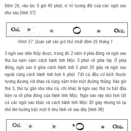
Đêm 26, vào lúc 0 giờ 40 phút, vị trí tương đối của các ngôi sao
như sau (hình 37):
Hình 37: Quan sát vào giờ thứ nhất đêm 26 tháng 1
3 ngôi sao nhìn thấy được, trong đó 2 nằm ở phía đông và ngôi sao
thứ ba nằm nằm cách hành tinh Mộc 3 phút về phía tây. Ở phía
đông, ngôi sao ở giữa cách hành tinh 5 phút 20 giây và ngôi sao
ngoài cùng cách hành tinh hơn 6 phút. Tất cả đều có kích thước
tương đương với nhau và cùng nằm trên một đường thẳng. Vào giờ
thứ 5, thứ tự gần như như cũ, chỉ khác là ngôi sao thứ tư bắt đầu
hiện ra về phía đông của hành tinh Mộc. Ngôi sao này nhỏ hơn tất
cả các ngôi sao khác và cách hành tinh Mộc 30 giây nhưng nó lại
nhô lên hướng bắc một ít như hình vẽ sau đây (hình 38).