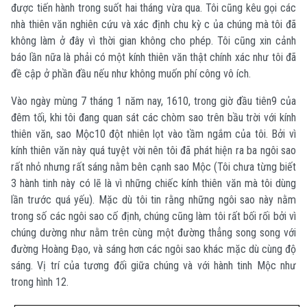
được tiến hành trong suốt hai tháng vừa qua. Tôi cũng kêu gọi các
nhà thiên văn nghiên cứu và xác định chu kỳ c ủa chúng mà tôi đã
không làm ở đây vì thời gian không cho phép. Tôi cũng xin cảnh
báo lần nữa là phải có một kính thiên văn thật chính xác như tôi đã
đề cập ở phần đầu nếu như không muốn phí công vô ích.
Vào ngày mùng 7 tháng 1 năm nay, 1610, trong giờ đầu tiên9 của
đêm tối, khi tôi đang quan sát các chòm sao trên bầu trời với kính
thiên văn, sao Mộc10 đột nhiên lọt vào tầm ngắm của tôi. Bởi vì
kính thiên văn này quá tuyệt vời nên tôi đã phát hiện ra ba ngôi sao
rất nhỏ nhưng rất sáng nằm bên cạnh sao Mộc (Tôi chưa từng biết
3 hành tinh này có lẽ là vì những chiếc kính thiên văn mà tôi dùng
lần trước quá yếu). Mặc dù tôi tin rằng những ngôi sao này nằm
trong số các ngôi sao cố định, chúng cũng làm tôi rất bối rối bởi vì
chúng dường như nằm trên cùng một đường thẳng song song với
đường Hoàng Đạo, và sáng hơn các ngôi sao khác mặc dù cùng độ
sáng. Vị trí của tương đối giữa chúng và với hành tinh Mộc như
trong hình 12.