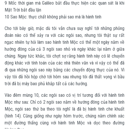
9 Mốc thời gian mà Galileo bắt đầu thực hiện các quan sát là khi
Mặt Trời bắt đầu lặn
10 Sao Mộc: thực chất không phải sao mà là hành tinh
Cho tới bây giờ, mặc dù tôi vẫn chưa suy nghĩ tới những phỏng
đoán nào có thể xảy ra với các ngôi sao, nhưng tôi thật sự rất
ngạc nhiên tự hỏi làm sao hành tinh Mộc có thể một ngày nằm về
hướng đông của cả 3 ngôi sao nhỏ và ngày khác lại nằm ở giữa
chúng. Ngay tức khắc, tôi chợt sợ rằng hành tinh này có lẽ chuyển
động khác với tính toán của các nhà thiên văn và vì vậy có thể đã
đi qua những ngôi sao này bằng các chuyển động thực của nó. Vì
vậy tôi đã hồi hộp chờ tới hôm sau nhưng tôi đã thất vọng vì bầu
trời đã bị mây bao phủ khắp tất cả các hướng.
Vào đêm mùng 10, các ngôi sao có vị trí tương đối với hành tinh
Mộc như sau: Chỉ có 2 ngôi sao nằm về hướng đông của hành tinh
Mộc, ngôi sao thứ ba theo tôi nghĩ là đã bị hành tinh che khuất
(hình 14). Cũng giống như ngày hôm trước, chúng nằm chính xác
một đường thẩng cùng với hành tinh Mộc và dọc theo đường