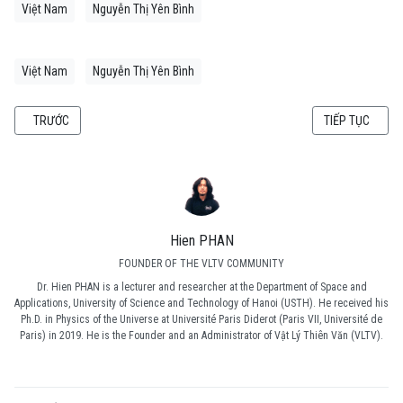
Việt Nam
Nguyễn Thị Yên Bình
Việt Nam
Nguyễn Thị Yên Bình
BÀI VIẾT TRƯỚC: GALILEO GALILEI - SỨ GIẢ ÁNH SAO - PHẦN 3: QUAN SÁT
BÀI VIẾT KẾ TI
TRƯỚC
TIẾP TỤC
Hien PHAN
FOUNDER OF THE VLTV COMMUNITY
Dr. Hien PHAN is a lecturer and researcher at the Department of Space and
Applications, University of Science and Technology of Hanoi (USTH). He received his
Ph.D. in Physics of the Universe at Université Paris Diderot (Paris VII, Université de
Paris) in 2019. He is the Founder and an Administrator of Vật Lý Thiên Văn (VLTV).