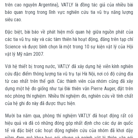
trên cao nguyên Argentina), VATLY là đồng tác giả của nhiều bài
báo quan trọng trong lĩnh vực nghiên cứu tia vũ trụ năng lượng
siêu cao.
Đặc biệt, bài báo về phát hiện mối quan hệ giữa nguồn phát của
các tia vũ trụ này và các tâm thiên hà hoạt động, đăng trên tạp chí
Science và được bình chọn là một trong 10 sự kiện vật lý của Hội
vật lý Mỹ năm 2007.
Với hệ thiết bị trong nước, VATLY đã xây dựng hệ viễn kính nghiên
cứu đặc điểm thông lượng tia vũ trụ tại Hà Nội, nơi có độ cứng địa
từ cao nhất trên thế giới. Các thành viên của nhóm cũng đã xây
dựng một hệ đo giống như tại Đài thiên văn Pierre Auger, đặt trên
nóc phòng thí nghiệm. Nhiều thí nghiệm đo, nghiên cứu về tính chất
của hệ ghi đo này đã được thực hiện.
Mười ba năm qua, phòng thí nghiệm VATLY đã hoạt động rất có
hiệu quả và đã có những đóng góp nhất định cho các dự án quốc
tế và đặc biệt các hoạt động nghiên cứu của nhóm đã khơi dậy
niềm đam mê khoa học nói chung và ngành vật lý thiên văn nói