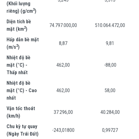
(Khối lượng
3
riêng) (g/cm
)
Diện tích bề
74.797.000,00
510.064.472,00
2
mặt (km
)
Hấp dẫn bề mặt
8,87
9,81
2
(m/s
)
Nhiệt độ bề
mặt (°C) -
462,00
-88,00
Thấp nhất
Nhiệt độ bề
mặt (°C) - Cao
462,00
58,00
nhất
Vận tốc thoát
37.296,00
40.284,00
(km/h)
Chu kỳ tự quay
-243,01800
0,99727
(Ngày Trái Đất)