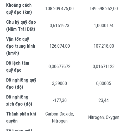
Khoảng cách
108.209.475,00
149.598.262,00
quỹ đạo (km)
Chu kỳ quỹ đạo
0,6151973
1,0000174
(Năm Trái Đất)
Vận tốc quỹ
đạo trung bình
126.074,00
107.218,00
(km/h)
Độ lệch tâm
0,00677672
0,01671123
quỹ đạo
Độ nghiêng quỹ
3,39000
0,00005
đạo (độ)
Độ nghiêng
-177,30
23,44
xích đạo (độ)
Thành phần khí
Carbon Dioxide,
Nitrogen, Oxygen
quyển
Nitrogen
Số lượng mặt