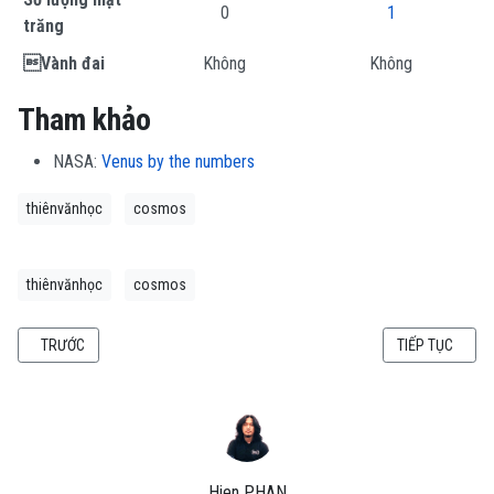
0
1
trăng
Vành đai
Không
Không
Tham khảo
NASA:
Venus by the numbers
thiênvănhọc
cosmos
thiênvănhọc
cosmos
BÀI VIẾT TRƯỚC: SAO HOẢ QUA NHỮNG CON SỐ
BÀI VIẾT KẾ T
TRƯỚC
TIẾP TỤC
Hien PHAN