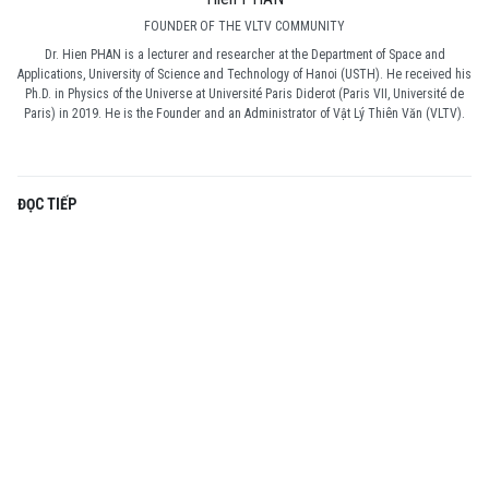
FOUNDER OF THE VLTV COMMUNITY
Dr. Hien PHAN is a lecturer and researcher at the Department of Space and
Applications, University of Science and Technology of Hanoi (USTH). He received his
Ph.D. in Physics of the Universe at Université Paris Diderot (Paris VII, Université de
Paris) in 2019. He is the Founder and an Administrator of Vật Lý Thiên Văn (VLTV).
ĐỌC TIẾP