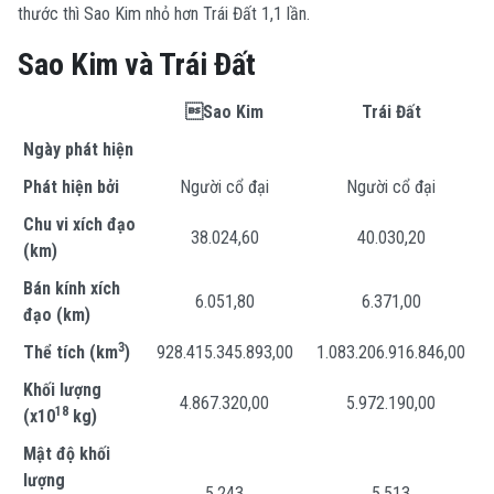
thước thì Sao Kim nhỏ hơn Trái Đất 1,1 lần.
Sao Kim và Trái Đất
Sao Kim
Trái Đất
Ngày phát hiện
Phát hiện bởi
Người cổ đại
Người cổ đại
Chu vi xích đạo
38.024,60
40.030,20
(km)
Bán kính xích
6.051,80
6.371,00
đạo (km)
3
Thể tích (km
)
928.415.345.893,00
1.083.206.916.846,00
Khối lượng
4.867.320,00
5.972.190,00
18
(x10
kg)
Mật độ khối
lượng
5,243
5,513