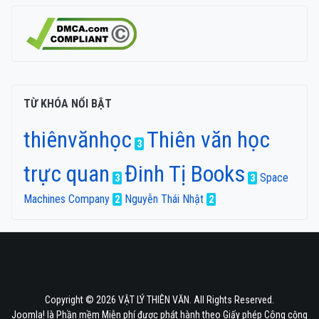
TỪ KHÓA NỔI BẬT
thiênvănhọc
Thiên văn học
3
trực quan
Đinh Tị Books
Space
3
3
Machines Company
Nguyễn Thái Nhật
2
2
Copyright © 2026 VẬT LÝ THIÊN VĂN. All Rights Reserved.
Joomla!
là Phần mềm Miễn phí được phát hành theo
Giấy phép Công cộng