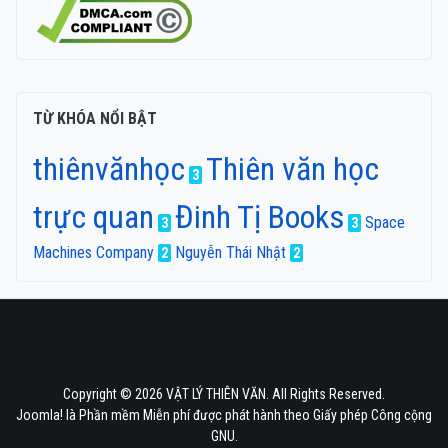
TỪ KHÓA NỔI BẬT
thiênvănhọc
Thiên văn học
3
trực quan
Đinh Tị Books
Space
3
3
Machines Company
Nguyễn Thái Nhật
2
2
Copyright © 2026 VẬT LÝ THIÊN VĂN. All Rights Reserved.
Joomla!
là Phần mềm Miễn phí được phát hành theo
Giấy phép Công cộng
GNU.