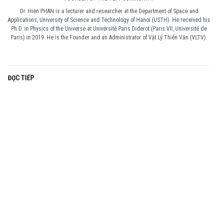
Dr. Hien PHAN is a lecturer and researcher at the Department of Space and
Applications, University of Science and Technology of Hanoi (USTH). He received his
Ph.D. in Physics of the Universe at Université Paris Diderot (Paris VII, Université de
Paris) in 2019. He is the Founder and an Administrator of Vật Lý Thiên Văn (VLTV).
ĐỌC TIẾP