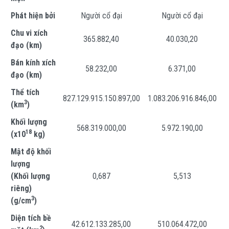
Phát hiện bởi
Người cổ đại
Người cổ đại
Chu vi xích
365.882,40
40.030,20
đạo (km)
Bán kính xích
58.232,00
6.371,00
đạo (km)
Thể tích
827.129.915.150.897,00
1.083.206.916.846,00
3
(km
)
Khối lượng
568.319.000,00
5.972.190,00
18
(x10
kg)
Mật độ khối
lượng
(Khối lượng
0,687
5,513
riêng)
3
(g/cm
)
Diện tích bề
42.612.133.285,00
510.064.472,00
2