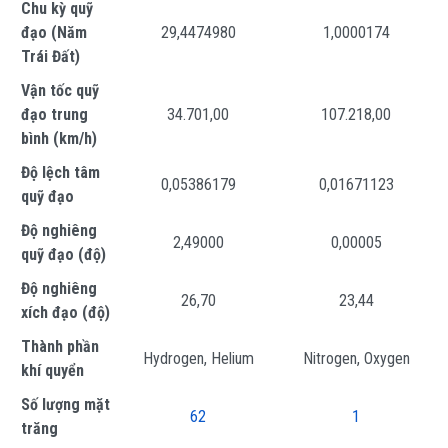
Chu kỳ quỹ
đạo (Năm
29,4474980
1,0000174
Trái Đất)
Vận tốc quỹ
đạo trung
34.701,00
107.218,00
bình (km/h)
Độ lệch tâm
0,05386179
0,01671123
quỹ đạo
Độ nghiêng
2,49000
0,00005
quỹ đạo (độ)
Độ nghiêng
26,70
23,44
xích đạo (độ)
Thành phần
Hydrogen, Helium
Nitrogen, Oxygen
khí quyển
Số lượng mặt
62
1
trăng