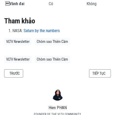
Vành đai
Có
Không
Tham khảo
NASA:
Saturn by the numbers
VLTV Newsletter
Chòm sao Thiên Cầm
VLTV Newsletter
Chòm sao Thiên Cầm
BÀI VIẾT TRƯỚC: SAO THIÊN VƯƠNG QUA NHỮNG CON SỐ
BÀI VIẾT KẾ T
TRƯỚC
TIẾP TỤC
Hien PHAN
FOUNDER OF THE VLTV COMMUNITY