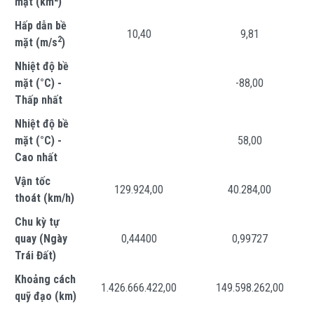
mặt (km
)
Hấp dẫn bề
10,40
9,81
2
mặt (m/s
)
Nhiệt độ bề
mặt (°C) -
-88,00
Thấp nhất
Nhiệt độ bề
mặt (°C) -
58,00
Cao nhất
Vận tốc
129.924,00
40.284,00
thoát (km/h)
Chu kỳ tự
quay (Ngày
0,44400
0,99727
Trái Đất)
Khoảng cách
1.426.666.422,00
149.598.262,00
quỹ đạo (km)