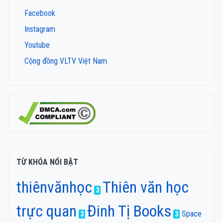
Facebook
Instagram
Youtube
Cộng đồng VLTV Việt Nam
TỪ KHÓA NỔI BẬT
thiênvănhọc
Thiên văn học
3
trực quan
Đinh Tị Books
Space
3
3