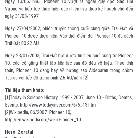
Ngày 13/06/1983, Pioneer 10 vượt ra ngoài quỹ đạo Sao Hải
Vương và tiếp tục thực hiện các nhiệm vụ theo kế hoạch cho đến
ngày 31/03/1997.
Ngày 27/04/2002, phiên truyền thông cuối cùng giữa Trái Đất và
Pioneer 10 được thực hiện. Vào thời điểm đó, Pioneer 10 đã cách
Trái Đất 80.22 AU.
Ngày 23/01/2003, Trái Đất bắt được tín hiệu cuối cùng từ Pioneer
10, các cố gắng thiết lập liên lạc sau đó đều vô hiệu. Theo tính
toán, Pioneer 10 đang bay về hướng sao Aldebaran trong chòm
Taurus với tốc độ trung bình 2.6 AU/năm [2].
Tài liệu tham khảo:
[1]Today in Science History, 1999 - 2007. June 13 - Births, Deaths,
Events, http://www.todayinsci.com/6/6_13.htm
[2]Wikipedia, 06/2007. Pioneer 10,
http://en.wikipedia.org/wiki/Pioneer_10
Hero_Zeratul