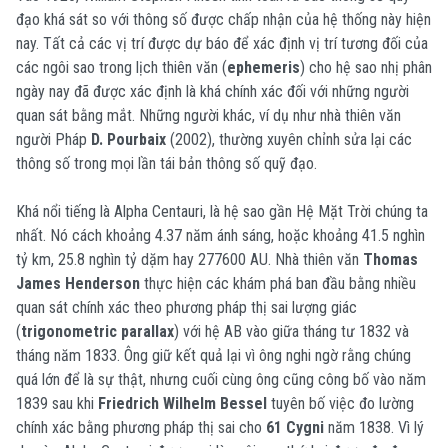
đạo khá sát so với thông số được chấp nhận của hệ thống này hiện
nay. Tất cả các vị trí được dự báo để xác định vị trí tương đối của
các ngôi sao trong lịch thiên văn (
ephemeris
) cho hệ sao nhị phân
ngày nay đã được xác định là khá chính xác đối với những người
quan sát bằng mắt. Những người khác, ví dụ như nhà thiên văn
người Pháp
D. Pourbaix
(2002), thường xuyên chỉnh sửa lại các
thông số trong mọi lần tái bản thông số quỹ đạo.
Khá nổi tiếng là Alpha Centauri, là hệ sao gần Hệ Mặt Trời chúng ta
nhất. Nó cách khoảng 4.37 năm ánh sáng, hoặc khoảng 41.5 nghìn
tỷ km, 25.8 nghìn tỷ dặm hay 277600 AU. Nhà thiên văn
Thomas
James Henderson
thực hiện các khám phá ban đầu bằng nhiều
quan sát chính xác theo phương pháp thị sai lượng giác
(
trigonometric parallax
) với hệ AB vào giữa tháng tư 1832 và
tháng năm 1833. Ông giữ kết quả lại vì ông nghi ngờ rằng chúng
quá lớn để là sự thật, nhưng cuối cùng ông cũng công bố vào năm
1839 sau khi
Friedrich Wilhelm Bessel
tuyên bố việc đo lường
chính xác bằng phương pháp thị sai cho
61 Cygni
năm 1838. Vì lý