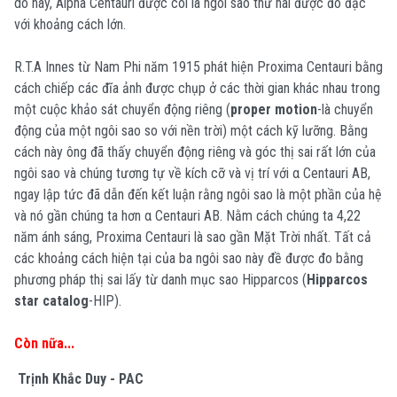
do này, Alpha Centauri được coi là ngôi sao thứ hai được đo đạc
với khoảng cách lớn.
R.T.A Innes từ Nam Phi năm 1915 phát hiện Proxima Centauri bằng
cách chiếp các đĩa ảnh được chụp ở các thời gian khác nhau trong
một cuộc khảo sát chuyển động riêng (
proper motion
-là chuyển
động của một ngôi sao so với nền trời) một cách kỹ lưỡng. Bằng
cách này ông đã thấy chuyển động riêng và góc thị sai rất lớn của
ngôi sao và chúng tương tự về kích cỡ và vị trí với α Centauri AB,
ngay lập tức đã dẫn đến kết luận rằng ngôi sao là một phần của hệ
và nó gần chúng ta hơn α Centauri AB. Nằm cách chúng ta 4,22
năm ánh sáng, Proxima Centauri là sao gần Mặt Trời nhất. Tất cả
các khoảng cách hiện tại của ba ngôi sao này đề được đo bằng
phương pháp thị sai lấy từ danh mục sao Hipparcos (
Hipparcos
star catalog
-HIP).
Còn nữa...
Trịnh Khắc Duy - PAC