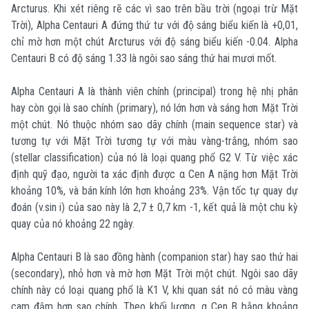
Arcturus. Khi xét riêng rẽ các vì sao trên bầu trời (ngoại trừ Mặt
Trời), Alpha Centauri A đứng thứ tư với độ sáng biểu kiến là +0,01,
chỉ mờ hơn một chút Arcturus với độ sáng biểu kiến -0.04. Alpha
Centauri B có độ sáng 1.33 là ngôi sao sáng thứ hai mươi mốt.
Alpha Centauri A là thành viên chính (principal) trong hệ nhị phân
hay còn gọi là sao chính (primary), nó lớn hơn và sáng hơn Mặt Trời
một chút. Nó thuộc nhóm sao dãy chính (main sequence star) và
tương tự với Mặt Trời tương tự với màu vàng-trắng, nhóm sao
(stellar classification) của nó là loại quang phổ G2 V. Từ việc xác
định quỹ đạo, người ta xác định được α Cen A nặng hơn Mặt Trời
khoảng 10%, và bán kính lớn hơn khoảng 23%. Vận tốc tự quay dự
đoán (v.sin i) của sao này là 2,7 ± 0,7 km -1, kết quả là một chu kỳ
quay của nó khoảng 22 ngày.
Alpha Centauri B là sao đồng hành (companion star) hay sao thứ hai
(secondary), nhỏ hơn và mờ hơn Mặt Trời một chút. Ngôi sao dãy
chính này có loại quang phổ là K1 V, khi quan sát nó có màu vàng
cam đậm hơn sao chính. Theo khối lượng, α Cen B bằng khoảng