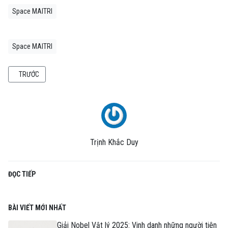
Space MAITRI
Space MAITRI
BÀI VIẾT TRƯỚC: HỆ SAO HD 188753
TRƯỚC
Trịnh Khắc Duy
ĐỌC TIẾP
BÀI VIẾT MỚI NHẤT
Giải Nobel Vật lý 2025: Vinh danh những người tiên