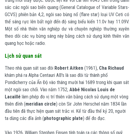
trung mới thấy được. Được liệt kê với cái tên V645 Cen trong danh
sác các ngôi sao biến quang (General Catalogue of Variable Stars-
GCVS) phiên bản 4,2, ngôi sao bùng nổ (flare star) loại UV Ceti có
thể sáng rực lên bất ngờ đến độ sáng biểu kiến 11.0v hay 11.09V.
Một số nhà thiên văn nghiệp dư và chuyên nghiệp thường xuyên
theo dõi các vụ bừng sáng này bằng cách sử dụng kính thiên văn
quang học hoặc radio.
Lịch sử quan sát
Theo nhà quan sát sao đôi
Robert Aitken
(1961),
Cha Richaud
khám phá ra Alpha Centauri AB's là sao đôi từ thành phố
Pondicherry của Ấn Độ vào tháng mười hai 1689 trong khi quan sát
một ngôi sao chổi. Vào năm 1752,
Abbé Nicolas Louis de
Lacaillé
làm phép đo vị trí thiên văn bằng cách sử dụng một vòng
thiên đỉnh (
meridian circle
) còn Sir John Herschel năm 1834 lần
đầu tiên đã thực hiện quan sát trắc vi. Kể từ đầu thế kỷ 20, người
ta dùng các đĩa ảnh (
photographic plate
) để đo đạc.
Vào 1926, William Stephen Finsen tính toán ra các thông số quỹ