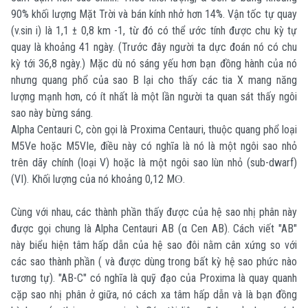
90% khối lượng Mặt Trời và bán kính nhở hơn 14%. Vận tốc tự quay
(v.sin i) là 1,1 ± 0,8 km -1, từ đó có thể ước tính được chu kỳ tự
quay là khoảng 41 ngày. (Trước đây người ta dực đoán nó có chu
kỳ tới 36,8 ngày.) Mặc dù nó sáng yếu hơn bạn đồng hành của nó
nhưng quang phổ của sao B lại cho thấy các tia X mang năng
lượng mạnh hơn, có ít nhất là một lần người ta quan sát thấy ngôi
sao này bừng sáng.
Alpha Centauri C, còn gọi là Proxima Centauri, thuộc quang phổ loại
M5Ve hoặc M5VIe, điều này có nghĩa là nó là một ngôi sao nhỏ
trên dãy chính (loại V) hoặc là một ngôi sao lùn nhỏ (sub-dwarf)
(VI). Khối lượng của nó khoảng 0,12 Mʘ.
Cùng với nhau, các thành phần thấy được của hệ sao nhị phân này
được gọi chung là Alpha Centauri AB (α Cen AB). Cách viết "AB"
này biểu hiện tâm hấp dẫn của hệ sao đôi nằm cân xứng so với
các sao thành phần ( và được dùng trong bất kỳ hệ sao phức nào
tương tự). "AB-C" có nghĩa là quỹ đạo của Proxima là quay quanh
cặp sao nhị phân ở giữa, nó cách xa tâm hấp dẫn và là bạn đồng