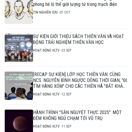
phong hé lộ thế giới lượng tử trong mạch điện
TIN NGHIÊN CỨU
07.OCT
SỰ KIỆN GIỚI THIỆU SÁCH THIÊN VĂN VÀ HOẠT
ĐỘNG TRẢI NGHIỆM THIÊN VĂN HỌC
HOẠT ĐỘNG VLTV
23.SEP
[RECAP SỰ KIỆN] LỚP HỌC THIÊN VĂN: CÙNG
NCS. NGUYỄN BÌNH NGƯỢC DÒNG THỜI GIAN, "ĐI
TÌM HÀNG XÓM" CHO CÁC THIÊN HÀ "BẤT KHẢ
THI"
HOẠT ĐỘNG VLTV
12.SEP
HÀNH TRÌNH "SĂN NGUYỆT THỰC 2025": MỘT
ĐÊM KHÔNG NGỦ CHẠM TỚI VŨ TRỤ
HOẠT ĐỘNG VLTV
11.SEP