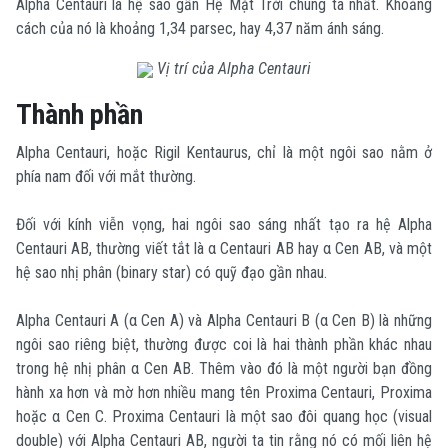
Alpha Centauri là hệ sao gần Hệ Mặt Trời chúng ta nhất. Khoảng
cách của nó là khoảng 1,34 parsec, hay 4,37 năm ánh sáng.
Vị trí của Alpha Centauri
Thành phần
Alpha Centauri, hoặc Rigil Kentaurus, chỉ là một ngôi sao nằm ở
phía nam đối với mắt thường.
Đối với kính viễn vọng, hai ngôi sao sáng nhất tạo ra hệ Alpha
Centauri AB, thường viết tắt là α Centauri AB hay α Cen AB, và một
hệ sao nhị phân (binary star) có quỹ đạo gần nhau.
Alpha Centauri A (α Cen A) và Alpha Centauri B (α Cen B) là những
ngôi sao riêng biệt, thường được coi là hai thành phần khác nhau
trong hệ nhị phân α Cen AB. Thêm vào đó là một người bạn đồng
hành xa hơn và mờ hơn nhiều mang tên Proxima Centauri, Proxima
hoặc α Cen C. Proxima Centauri là một sao đôi quang học (visual
double) với Alpha Centauri AB, người ta tin rằng nó có mối liên hệ