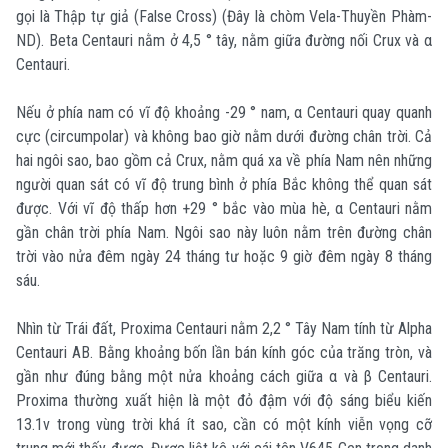
gọi là Thập tự giả (False Cross) (Đây là chòm Vela-Thuyền Phàm-
ND). Beta Centauri nằm ở 4,5 ° tây, nằm giữa đường nối Crux và α
Centauri.
Nếu ở phía nam có vĩ độ khoảng -29 ° nam, α Centauri quay quanh
cực (circumpolar) và không bao giờ nằm dưới đường chân trời. Cả
hai ngôi sao, bao gồm cả Crux, nằm quá xa về phía Nam nên những
người quan sát có vĩ độ trung bình ở phía Bắc không thể quan sát
được. Với vĩ độ thấp hơn +29 ° bắc vào mùa hè, α Centauri nằm
gần chân trời phía Nam. Ngôi sao này luôn nằm trên đường chân
trời vào nửa đêm ngày 24 tháng tư hoặc 9 giờ đêm ngày 8 tháng
sáu.
Nhìn từ Trái đất, Proxima Centauri nằm 2,2 ° Tây Nam tính từ Alpha
Centauri AB. Bằng khoảng bốn lần bán kính góc của trăng tròn, và
gần như đúng bằng một nửa khoảng cách giữa α và β Centauri.
Proxima thường xuất hiện là một đỏ đậm với độ sáng biểu kiến
13.1v trong vùng trời khá ít sao, cần có một kính viễn vọng cỡ