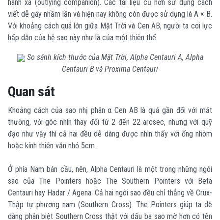
hành xa (outlying companion). Các tài liệu cũ hơn sử dụng cách
viết dễ gây nhầm lần và hiện nay không còn được sử dụng là A × B.
Với khoảng cách quá lớn giữa Mặt Trời và Cen AB, người ta coi lực
hấp dẫn của hệ sao này như là của một thiên thể.
So sánh kích thước của Mặt Trời, Alpha Centauri A, Alpha
Centauri B và Proxima Centauri
Quan sát
Khoảng cách của sao nhị phân α Cen AB là quá gần đối với mắt
thường, với góc nhìn thay đổi từ 2 đến 22 arcsec, nhưng với quỹ
đạo như vậy thì cả hai đều dễ dàng được nhìn thấy với ống nhòm
hoặc kính thiên văn nhỏ 5cm.
Ở phía Nam bán cầu, nên, Alpha Centauri là một trong những ngôi
sao của The Pointers hoặc The Southern Pointers với Beta
Centauri hay Hadar / Agena. Cả hai ngôi sao đều chỉ thẳng về Crux-
Thập tự phương nam (Southern Cross). The Pointers giúp ta dễ
dàng phân biệt Southern Cross thật với dấu ba sao mờ hơn có tên