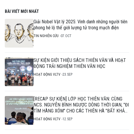
BÀI VIẾT MỚI NHẤT
Giải Nobel Vật lý 2025: Vinh danh những người tiên
phong hé lộ thế giới lượng tử trong mạch điện
TIN NGHIÊN CỨU
07.OCT
SỰ KIỆN GIỚI THIỆU SÁCH THIÊN VĂN VÀ HOẠT
ĐỘNG TRẢI NGHIỆM THIÊN VĂN HỌC
HOẠT ĐỘNG VLTV
23.SEP
[RECAP SỰ KIỆN] LỚP HỌC THIÊN VĂN: CÙNG
NCS. NGUYỄN BÌNH NGƯỢC DÒNG THỜI GIAN, "ĐI
TÌM HÀNG XÓM" CHO CÁC THIÊN HÀ "BẤT KHẢ
THI"
HOẠT ĐỘNG VLTV
12.SEP