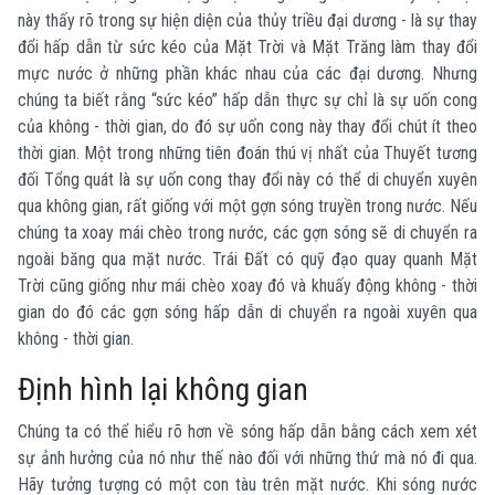
này thấy rõ trong sự hiện diện của thủy triều đại dương - là sự thay
đổi hấp dẫn từ sức kéo của Mặt Trời và Mặt Trăng làm thay đổi
mực nước ở những phần khác nhau của các đại dương. Nhưng
chúng ta biết rằng “sức kéo” hấp dẫn thực sự chỉ là sự uốn cong
của không - thời gian, do đó sự uốn cong này thay đổi chút ít theo
thời gian. Một trong những tiên đoán thú vị nhất của Thuyết tương
đối Tổng quát là sự uốn cong thay đổi này có thể di chuyển xuyên
qua không gian, rất giống với một gợn sóng truyền trong nước. Nếu
chúng ta xoay mái chèo trong nước, các gợn sóng sẽ di chuyển ra
ngoài băng qua mặt nước. Trái Đất có quỹ đạo quay quanh Mặt
Trời cũng giống như mái chèo xoay đó và khuấy động không - thời
gian do đó các gợn sóng hấp dẫn di chuyển ra ngoài xuyên qua
không - thời gian.
Định hình lại không gian
Chúng ta có thể hiểu rõ hơn về sóng hấp dẫn bằng cách xem xét
sự ảnh hưởng của nó như thế nào đối với những thứ mà nó đi qua.
Hãy tưởng tượng có một con tàu trên mặt nước. Khi sóng nước