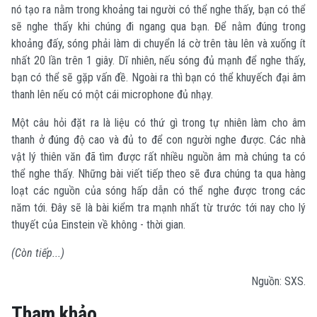
nó tạo ra nằm trong khoảng tai người có thể nghe thấy, bạn có thể
sẽ nghe thấy khi chúng đi ngang qua bạn. Để nằm đúng trong
khoảng đấy, sóng phải làm di chuyển lá cờ trên tàu lên và xuống ít
nhất 20 lần trên 1 giây. Dĩ nhiên, nếu sóng đủ mạnh để nghe thấy,
bạn có thể sẽ gặp vấn đề. Ngoài ra thì bạn có thể khuyếch đại âm
thanh lên nếu có một cái microphone đủ nhạy.
Một câu hỏi đặt ra là liệu có thứ gì trong tự nhiên làm cho âm
thanh ở đúng độ cao và đủ to để con người nghe được. Các nhà
vật lý thiên văn đã tìm được rất nhiều nguồn âm mà chúng ta có
thể nghe thấy. Những bài viết tiếp theo sẽ đưa chúng ta qua hàng
loạt các nguồn của sóng hấp dẫn có thể nghe được trong các
năm tới. Đây sẽ là bài kiểm tra mạnh nhất từ trước tới nay cho lý
thuyết của Einstein về không - thời gian.
(Còn tiếp...)
Nguồn: SXS.
Tham khảo