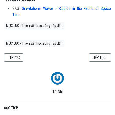
SXS:
Gravitational Waves - Ripples in the Fabric of Space
Time
MỤC LỤC - Thiên văn học sóng hấp dẫn
MỤC LỤC - Thiên văn học sóng hấp dẫn
BÀI VIẾT TRƯỚC: THÀNH PHẦN CỦA VŨ TRỤ
BÀI VIẾT KẾ TI
TRƯỚC
TIẾP TỤC
Tô Nhi
ĐỌC TIẾP