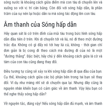
sóng nước là khoảng cách giữa điểm mà con tàu di chuyển lên và
xuống so với vị trí cân bằng. Còn đối với sóng hấp dẫn, là phần
trăm của sự nén lại hoặc dãn ra mà sóng tác động lên con tàu.
Âm thanh của Sóng hấp dẫn
Hãy quan sát lá cờ trên đỉnh của mũi tàu trong bức hình sóng hấp
dẫn đầu tiên ở trên. Khi di chuyến tới và lùi, nó đi theo một đường
trắc địa. Không có gì đẩy nó tới hay lùi cả; không - thời gian chỉ
đơn giản là bị cong đi theo cách mà đường đi của nó là một
“đường thẳng”. Đặc biệt, hãy chú ý đến khoảng cách giữa lá cờ và
tâm của con tàu cũng đang thay đổi.
Điều tương tự cũng sẽ xảy ra khi sóng hấp dẫn đi qua đầu của bạn.
Cụ thể, khoảng cách giữa các bộ phận bên trong tai bạn sẽ thay
đổi. Ví dụ như màng nhĩ sẽ di chuyển qua lại. Nhưng đây cũng là
nguyên nhân khiến bạn có cảm giác về âm thanh. Vậy liệu bạn có
thể nghe thấy sóng hấp dẫn?
Về nguyên tắc, đúng vậy! Nếu sóng hấp dẫn đủ mạnh, và âm thanh