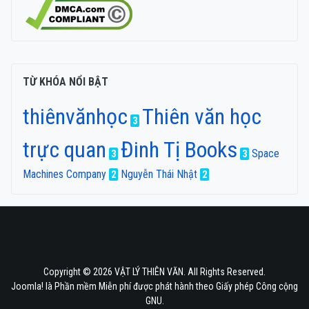
TỪ KHÓA NỔI BẬT
thiênvănhọc
Thiên văn học
3
trực quan
Đinh Tị Books
Space
3
3
Machines Company
Nguyễn Thái Nhật
2
2
Copyright © 2026 VẬT LÝ THIÊN VĂN. All Rights Reserved.
Joomla!
là Phần mềm Miễn phí được phát hành theo
Giấy phép Công cộng
GNU.