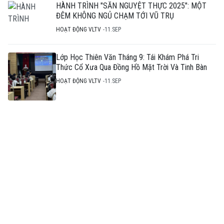
HÀNH TRÌNH "SĂN NGUYỆT THỰC 2025": MỘT
ĐÊM KHÔNG NGỦ CHẠM TỚI VŨ TRỤ
HOẠT ĐỘNG VLTV
11.SEP
Lớp Học Thiên Văn Tháng 9: Tái Khám Phá Tri
Thức Cổ Xưa Qua Đồng Hồ Mặt Trời Và Tinh Bàn
HOẠT ĐỘNG VLTV
11.SEP