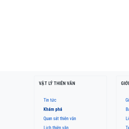
VẬT LÝ THIÊN VĂN
GIỚ
Tin tức
Gi
Khám phá
B
Quan sát thiên văn
L
Lịch thiên văn
T