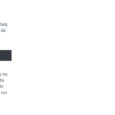
 dạng
 dải
, tuy
khả
ến
a cực