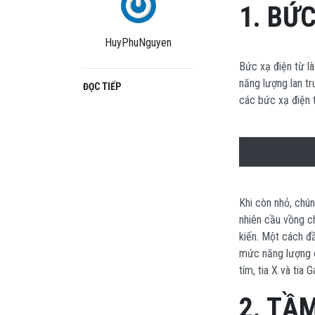
1. BỨ
HuyPhuNguyen
Bức xạ điện từ là
năng lượng lan tr
ĐỌC TIẾP
các bức xạ điện 
Khi còn nhỏ, chún
nhiên cầu vồng c
kiến. Một cách đ
mức năng lượng ca
tím, tia X và tia
2. TẦ