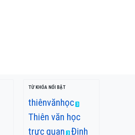
TỪ KHÓA NỔI BẬT
thiênvănhọc
3
Thiên văn học
trực quan
Đinh
3