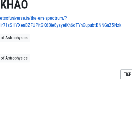
 KHẢO
etsofuniverse.in/the-em-spectrum/?
bIr71sSHYXenBZFUPitGK6Bie8ysyeiKh6oTYnGupubtBNNGuZ5Nzk
 of Astrophysics
 of Astrophysics
 BASICS OF ASTROPHYSICS (03): KÍNH VIỄN VỌNG
BÀI 
TIẾP