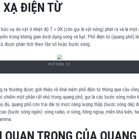
C XẠ ĐIỆN TỪ
 bức xạ do vật ở nhiệt độ T > 0K (còn gọi là vật nóng) phát ra và là một
uyền trong không gian dưới dạng sóng và hạt. Phổ điện từ (quang phổ) là
từ được phân tích theo tần số hoặc bước sóng.
PHỔ ĐIỆN TỪ
g ta thường được giới thiệu về khái niệm phổ điện từ thông qua cầu vồng
hỉ chiếm một phần rất nhỏ trong quang phổ, gọi là các bước sóng miền 
ầy đủ, quang phổ còn trải dài từ mức năng lượng thấp (bước sóng dài) đ
o (bước sóng ngắn): sóng radio, vi sóng, hồng ngoại, miền khả kiến, ti
 Gamma.
M QUAN TRỌNG CỦA QUANG