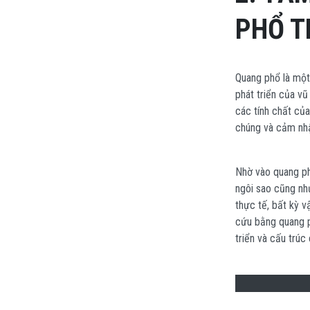
PHỔ T
Quang phổ là một 
phát triển của v
các tính chất củ
chúng và cảm nhậ
Nhờ vào quang phổ
ngôi sao cũng như
thực tế, bất kỳ v
cứu bằng quang p
triển và cấu trúc 