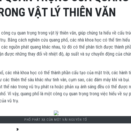
RONG VẬT LÝ THIÊN VĂN
công cụ quan trọng trong vật lý thiên văn, giúp chúng ta hiểu về cấu trú
ũ trụ. Bằng cách nghiên cứu quang phổ, các nhà khoa học có thể tìm hiể
a các nguồn phát quang khác nhau, từ đó có thể phân tích được thành ph
n được những thay đổi về nhiệt độ, áp suất và sự chuyển động của chú
, các nhà khoa học có thể thành phần cấu tạo của mặt trời, các hành ti
 các thiên thể sâu khác như tinh vân, cụm sao, các đám mây khí và bụi.
ật thể nào trong vũ trụ phát ra hoặc phản xạ ánh sáng đều có thể được 
hổ. Vì vậy, quang phổ là một công cụ quan trọng trong việc hiểu về sự 
của vũ trụ.
PHỔ PHÁT XẠ CỦA MỘT VÀI NGUYÊN TỐ