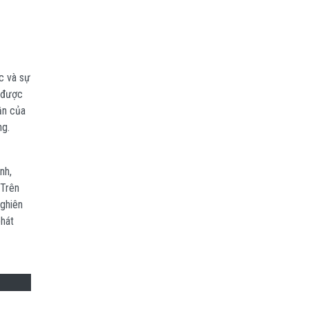
c và sự
u được
ần của
ng.
nh,
 Trên
nghiên
phát