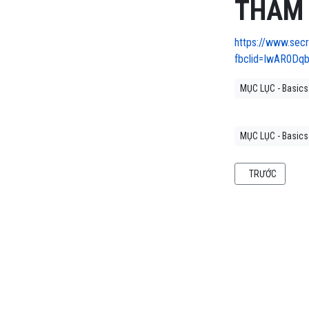
THAM
https://www.secr
fbclid=IwAR0Dq
MỤC LỤC - Basics
MỤC LỤC - Basics
BÀI VIẾT TRƯỚC:
TRƯỚC