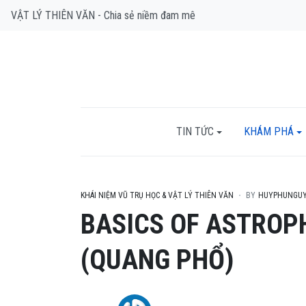
VẬT LÝ THIÊN VĂN - Chia sẻ niềm đam mê
TIN TỨC
KHÁM PHÁ
KHÁI NIỆM VŨ TRỤ HỌC & VẬT LÝ THIÊN VĂN
BY
HUYPHUNGU
BASICS OF ASTROPH
(QUANG PHỔ)