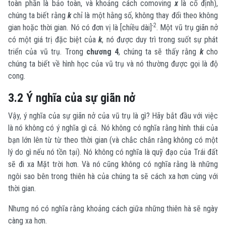
toàn phần là bảo toàn, và khoảng cách comoving
x
là cố định),
chúng ta biết rằng
k
chỉ là một hằng số, không thay đổi theo không
-2
gian hoặc thời gian. Nó có đơn vị là [chiều dài]
. Một vũ trụ giãn nở
có một giá trị đặc biệt của
k
, nó được duy trì trong suốt sự phát
triển của vũ trụ. Trong
chương 4
, chúng ta sẽ thấy rằng
k
cho
chúng ta biết về hình học của vũ trụ và nó thường được gọi là độ
cong.
3.2 Ý nghĩa của sự giãn nở
Vậy, ý nghĩa của sự giãn nở của vũ trụ là gì? Hãy bắt đầu với việc
là nó không có ý nghĩa gì cả. Nó không có nghĩa rằng hình thái của
bạn lớn lên từ từ theo thời gian (và chắc chắn rằng không có một
lý do gì nếu nó tồn tại). Nó không có nghĩa là quỹ đạo của Trái đất
sẽ đi xa Mặt trời hơn. Và nó cũng không có nghĩa rằng là những
ngôi sao bên trong thiên hà của chúng ta sẽ cách xa hơn cùng với
thời gian.
Nhưng nó có nghĩa rằng khoảng cách giữa những thiên hà sẽ ngày
càng xa hơn.