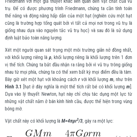
Friedmann với một giả thuyết khác liên quan đến vật chất của vũ
trụ. Để có được phương trình Friedmann, chúng ta cần tính toán
thế năng và động năng hấp dẫn của một hạt (nghiên cứu một hạt
cũng là trường hợp tổng quát bởi vì tất cả mọi nơi trong vũ trụ là
giống nhau dựa vào nguyên tắc vũ trụ học) và sau đó là sử dụng
định luật bảo toàn năng lượng.
Xét một người quan sát trọng một môi trường giãn nở đồng nhất,
với khối lượng riêng là
ρ
, khối lượng riêng là khối lượng trên 1 đơn
vị thể tích. Chúng ta bắt đầu nhận ra rằng bởi vì vũ trụ trông giống
nhau từ mọi phía, chúng ta có thể xem bất kỳ mọi điểm đều là tâm.
Bây giờ xét một hạt với khoảng cách
r
với khối lượng
m
, như trên
Hình 3.1
[hạt ở đây nghĩa là một thể tích rất bé có khối lượng
m
].
Dựa vào lý thuyết Newton, hạt này chỉ chịu tác dụng một lực từ
những vật chất nằm ở bán kính hình cầu, được thể hiện trong vùng
bóng mờ.
3
Vật chất này có khối lượng là
M=4πρr
/3
, gây ra một lực: