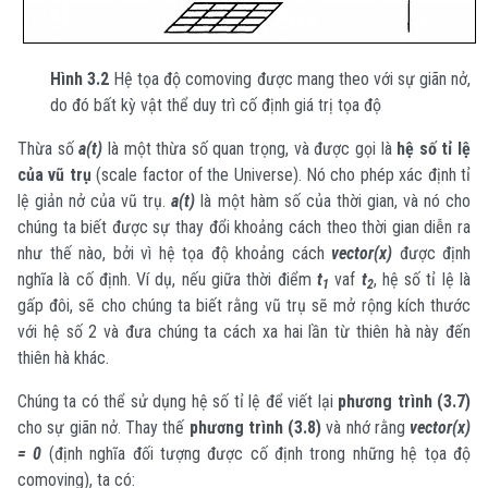
Hình 3.2
Hệ tọa độ comoving được mang theo với sự giãn nở,
do đó bất kỳ vật thể duy trì cố định giá trị tọa độ
Thừa số
a(t)
là một thừa số quan trọng, và được gọi là
hệ số tỉ lệ
của vũ trụ
(scale factor of the Universe). Nó cho phép xác định tỉ
lệ giản nở của vũ trụ.
a(t)
là một hàm số của thời gian, và nó cho
chúng ta biết được sự thay đổi khoảng cách theo thời gian diễn ra
như thế nào, bởi vì hệ tọa độ khoảng cách
vector(x)
được định
nghĩa là cố định. Ví dụ, nếu giữa thời điểm
t
vaf
t
, hệ số tỉ lệ là
1
2
gấp đôi, sẽ cho chúng ta biết rằng vũ trụ sẽ mở rộng kích thước
với hệ số 2 và đưa chúng ta cách xa hai lần từ thiên hà này đến
thiên hà khác.
Chúng ta có thể sử dụng hệ số tỉ lệ để viết lại
phương trình (3.7)
cho sự giãn nở. Thay thế
phương trình (3.8)
và nhớ rằng
vector(x)
= 0
(định nghĩa đối tượng được cố định trong những hệ tọa độ
comoving), ta có: