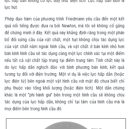
lực hấp dẫn không có lực đẩy như điện tích. Lực hấp dẫn luôn là
lực hút.
Phép đạo hàm của phương trình Friedmann yêu cầu đến một kết
quả nổi tiếng được đưa ra bởi Newton, mà tôi sẽ không cố gắng
để chứng minh ở đây. Kết quả này khẳng định rằng trong một phân
bố đối xứng cầu của vật chất, một hạt không chịu tác dụng lực
của vật chất nằm ngoài hình cầu, và vật chất ở bán kính nhỏ hơn
bán kính hình cầu sẽ tác dụng cùng một lực chính xác tại một điểm
nếu tất cả vật chất tập trung tại điểm trung tâm. Tính chất này là
do lực hấp dẫn nghịch đảo với bình phương bán kính; kết quả
tương tự đối với điện trường. Một ví dụ là việc lực hấp dẫn (hoặc
lực điện từ) bên ngoài một vật hình cầu với mật độ chưa biết chỉ
phụ thuộc vào tổng khối lượng (hoặc điện tích). Một dẫn chứng
khác là một "phi hành gia" bên trong một hình cầu sẽ không chịu
tác dụng của lực hấp dẫn, không chỉ tại tâm của hình cầu mà là
mọi điểm bên trong hình cầu đó.