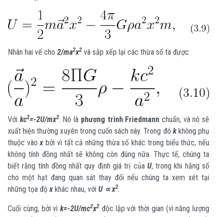
2
2
Nhân hai vế cho
2/ma
x
và sắp xếp lại các thừa số ta được:
2
2
Với
kc
=-2U/mx
. Nó là
phương trình Friedmann
chuẩn, và nó sẽ
xuất hiện thường xuyên trong cuốn sách này. Trong đó
k
không phụ
thuộc vào
x
bởi vì tất cả những thừa số khác trong biểu thức, nếu
không tính đồng nhất sẽ không còn đúng nữa. Thực tế, chúng ta
biết rằng tính đồng nhất quy định giá trị của
U
, trong khi hằng số
cho một hạt đang quan sát thay đổi nếu chúng ta xem xét tại
2
những tọa độ
x
khác nhau, với
U ∝ x
.
2
2
Cuối cùng, bởi vì
k=-2U/mc
x
độc lập với thời gian (vì năng lượng