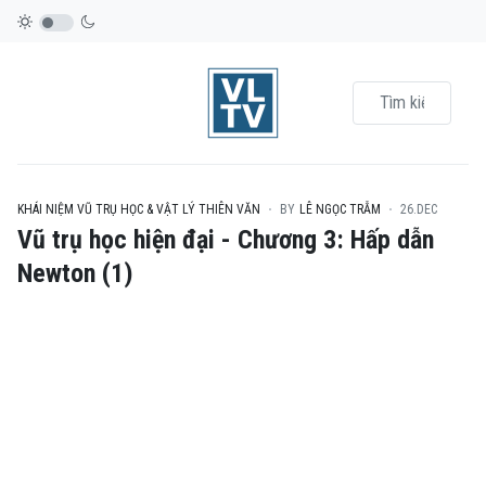
KHÁI NIỆM VŨ TRỤ HỌC & VẬT LÝ THIÊN VĂN
BY
LÊ NGỌC TRẪM
26.DEC
Vũ trụ học hiện đại - Chương 3: Hấp dẫn
Newton (1)