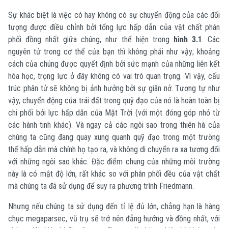
Sự khác biệt là việc có hay không có sự chuyển động của các đối
tượng được điều chỉnh bởi tổng lực hấp dẫn của vật chất phân
phối đồng nhất giữa chúng, như thể hiện trong
hình 3.1
. Các
nguyên tử trong cơ thể của bạn thì không phải như vậy; khoảng
cách của chúng được quyết định bởi sức mạnh của những liên kết
hóa học, trọng lực ở đây không có vai trò quan trọng. Vì vậy, cấu
trúc phân tử sẽ không bị ảnh hưởng bởi sự giãn nở. Tương tự như
vậy, chuyển động của trái đất trong quỹ đạo của nó là hoàn toàn bị
chi phối bởi lực hấp dẫn của Mặt Trời (với một đóng góp nhỏ từ
các hành tinh khác). Và ngay cả các ngôi sao trong thiên hà của
chúng ta cũng đang quay xung quanh quỹ đạo trong một trường
thế hấp dẫn mà chính họ tạo ra, và không di chuyển ra xa tương đối
với những ngôi sao khác. Đặc điểm chung của những môi trường
này là có mật độ lớn, rất khác so với phân phối đều của vật chất
mà chúng ta đã sử dụng để suy ra phương trình Friedmann.
Nhưng nếu chúng ta sử dụng đến tỉ lệ đủ lớn, chẳng hạn là hàng
chục megaparsec, vũ trụ sẽ trở nên đẳng hướng và đồng nhất, với