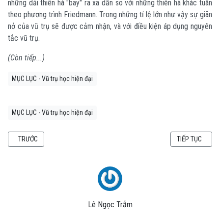
những dải thiên hà "bay" ra xa dần so với những thiên hà khác tuân
theo phương trình Friedmann. Trong những tỉ lệ lớn như vậy sự giãn
nở của vũ trụ sẽ được cảm nhận, và với điều kiện áp dụng nguyên
tắc vũ trụ.
(Còn tiếp...)
MỤC LỤC - Vũ trụ học hiện đại
MỤC LỤC - Vũ trụ học hiện đại
BÀI VIẾT TRƯỚC: VŨ TRỤ HỌC HIỆN ĐẠI - CHƯƠNG 3: HẤP DẪN NEWTON (2)
BÀI VIẾT KẾ TI
TRƯỚC
TIẾP TỤC
Lê Ngọc Trẫm