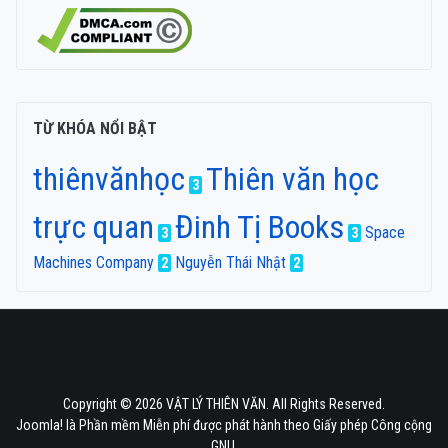
TỪ KHÓA NỔI BẬT
thiênvănhọc
Thiên văn học
3
trực quan
Đinh Tị Books
Space
3
3
Machines Company
Nguyễn Thái Nhật
2
2
Copyright © 2026 VẬT LÝ THIÊN VĂN. All Rights Reserved.
Joomla!
là Phần mềm Miễn phí được phát hành theo
Giấy phép Công cộng
GNU.