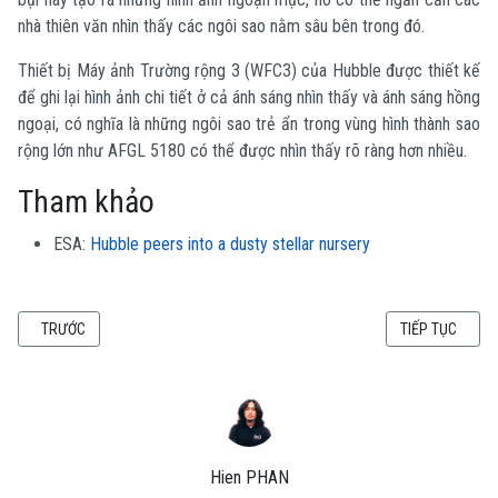
nhà thiên văn nhìn thấy các ngôi sao nằm sâu bên trong đó.
Thiết bị Máy ảnh Trường rộng 3 (WFC3) của Hubble được thiết kế
để ghi lại hình ảnh chi tiết ở cả ánh sáng nhìn thấy và ánh sáng hồng
ngoại, có nghĩa là những ngôi sao trẻ ẩn trong vùng hình thành sao
rộng lớn như AFGL 5180 có thể được nhìn thấy rõ ràng hơn nhiều.
Tham khảo
ESA:
Hubble peers into a dusty stellar nursery
BÀI VIẾT TRƯỚC: TRONG TRÁI TIM RHO OPHIUCHI - BỨC ẢNH KỲ CÔNG NGU
BÀI VIẾT KẾ TI
TRƯỚC
TIẾP TỤC
Hien PHAN