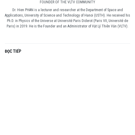
FOUNDER OF THE VLTV COMMUNITY
Dr. Hien PHAN is a lecturer and researcher at the Department of Space and
Applications, University of Science and Technology of Hanoi (USTH). He received his
Ph.D. in Physics of the Universe at Université Paris Diderot (Paris VII, Université de
Paris) in 2019. He is the Founder and an Administrator of Vật Lý Thiên Văn (VLTV).
ĐỌC TIẾP