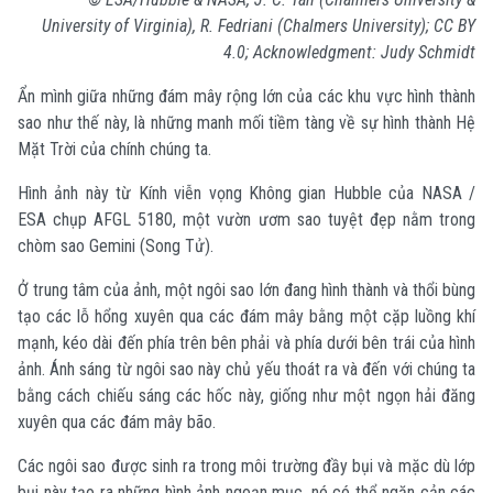
University of Virginia), R. Fedriani (Chalmers University); CC BY
4.0; Acknowledgment: Judy Schmidt
Ẩn mình giữa những đám mây rộng lớn của các khu vực hình thành
sao như thế này, là những manh mối tiềm tàng về sự hình thành Hệ
Mặt Trời của chính chúng ta.
Hình ảnh này từ Kính viễn vọng Không gian Hubble của NASA /
ESA chụp AFGL 5180, một vườn ươm sao tuyệt đẹp nằm trong
chòm sao Gemini (Song Tử).
Ở trung tâm của ảnh, một ngôi sao lớn đang hình thành và thổi bùng
tạo các lỗ hổng xuyên qua các đám mây bằng một cặp luồng khí
mạnh, kéo dài đến phía trên bên phải và phía dưới bên trái của hình
ảnh. Ánh sáng từ ngôi sao này chủ yếu thoát ra và đến với chúng ta
bằng cách chiếu sáng các hốc này, giống như một ngọn hải đăng
xuyên qua các đám mây bão.
Các ngôi sao được sinh ra trong môi trường đầy bụi và mặc dù lớp
bụi này tạo ra những hình ảnh ngoạn mục, nó có thể ngăn cản các