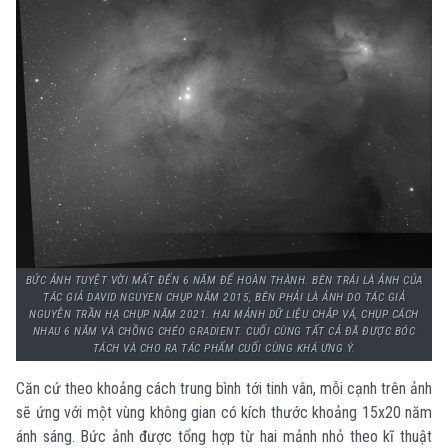
BỨC ẢNH TUYỆT VỜI MẤT ĐẾN 6 NĂM ĐỂ HOÀN THÀNH. BÊN TRÁI LÀ ẢNH CỦA
TÁC GIẢ DAVID NGUYEN CHỤP NĂM 2015, BÊN PHẢI LÀ ẢNH DO TÁC GIẢ
NGUYỄN TRẦN HẠ CHỤP NĂM 2021. HAI MẢNH DỮ LIỆU CHẮP VÁ, CHỤP CÁCH
NHAU 6 NĂM VÀ CHỒNG CHÉO GRADIENT. CUỐI CÙNG TẤT CẢ ĐÃ ĐƯỢC BÓC
TÁCH VÀ CHO RA TÁC PHẨM CUỐI CÙNG KHÁ ƯNG Ý.
Căn cứ theo khoảng cách trung bình tới tinh vân, mỗi cạnh trên ảnh
sẽ ứng với một vùng không gian có kích thước khoảng 15x20 năm
ánh sáng. Bức ảnh được tổng hợp từ hai mảnh nhỏ theo kĩ thuật