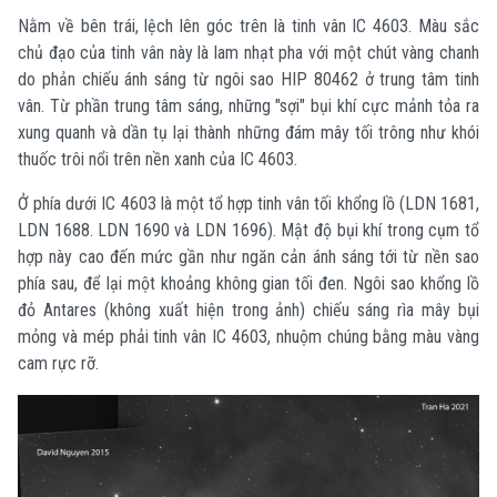
Nằm về bên trái, lệch lên góc trên là tinh vân IC 4603. Màu sắc
chủ đạo của tinh vân này là lam nhạt pha với một chút vàng chanh
do phản chiếu ánh sáng từ ngôi sao HIP 80462 ở trung tâm tinh
vân. Từ phần trung tâm sáng, những "sợi" bụi khí cực mảnh tỏa ra
xung quanh và dần tụ lại thành những đám mây tối trông như khói
thuốc trôi nổi trên nền xanh của IC 4603.
Ở phía dưới IC 4603 là một tổ hợp tinh vân tối khổng lồ (LDN 1681,
LDN 1688. LDN 1690 và LDN 1696). Mật độ bụi khí trong cụm tổ
hợp này cao đến mức gần như ngăn cản ánh sáng tới từ nền sao
phía sau, để lại một khoảng không gian tối đen. Ngôi sao khổng lồ
đỏ Antares (không xuất hiện trong ảnh) chiếu sáng rìa mây bụi
mỏng và mép phải tinh vân IC 4603, nhuộm chúng bằng màu vàng
cam rực rỡ.