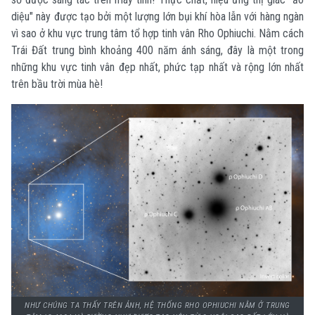
diệu" này được tạo bởi một lượng lớn bụi khí hòa lẫn với hàng ngàn
vì sao ở khu vực trung tâm tổ hợp tinh vân Rho Ophiuchi. Nằm cách
Trái Đất trung bình khoảng 400 năm ánh sáng, đây là một trong
những khu vực tinh vân đẹp nhất, phức tạp nhất và rộng lớn nhất
trên bầu trời mùa hè!
NHƯ CHÚNG TA THẤY TRÊN ẢNH, HỆ THỐNG RHO OPHIUCHI NẰM Ở TRUNG