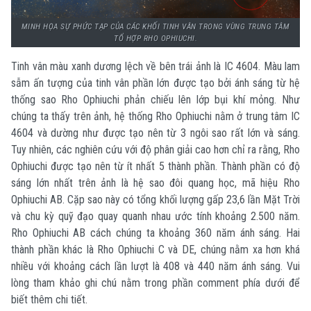
MINH HỌA SỰ PHỨC TẠP CỦA CÁC KHỐI TINH VÂN TRONG VÙNG TRUNG TÂM
TỔ HỢP RHO OPHIUCHI.
Tinh vân màu xanh dương lệch về bên trái ảnh là IC 4604. Màu lam
sẫm ấn tượng của tinh vân phần lớn được tạo bởi ánh sáng từ hệ
thống sao Rho Ophiuchi phản chiếu lên lớp bụi khí mỏng. Như
chúng ta thấy trên ảnh, hệ thống Rho Ophiuchi nằm ở trung tâm IC
4604 và dường như được tạo nên từ 3 ngôi sao rất lớn và sáng.
Tuy nhiên, các nghiên cứu với độ phân giải cao hơn chỉ ra rằng, Rho
Ophiuchi được tạo nên từ ít nhất 5 thành phần. Thành phần có độ
sáng lớn nhất trên ảnh là hệ sao đôi quang học, mã hiệu Rho
Ophiuchi AB. Cặp sao này có tổng khối lượng gấp 23,6 lần Mặt Trời
và chu kỳ quỹ đạo quay quanh nhau ước tính khoảng 2.500 năm.
Rho Ophiuchi AB cách chúng ta khoảng 360 năm ánh sáng. Hai
thành phần khác là Rho Ophiuchi C và DE, chúng nằm xa hơn khá
nhiều với khoảng cách lần lượt là 408 và 440 năm ánh sáng. Vui
lòng tham khảo ghi chú nằm trong phần comment phía dưới để
biết thêm chi tiết.