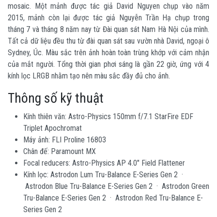
mosaic. Một mảnh được tác giả David Nguyen chụp vào năm
2015, mảnh còn lại được tác giả Nguyễn Trần Hạ chụp trong
tháng 7 và tháng 8 năm nay từ Đài quan sát Nam Hà Nội của mình.
Tất cả dữ liệu đều thu từ đài quan sát sau vườn nhà David, ngoại ô
Sydney, Úc. Màu sắc trên ảnh hoàn toàn trùng khớp với cảm nhận
của mắt người. Tổng thời gian phơi sáng là gần 22 giờ, ứng với 4
kính lọc LRGB nhằm tạo nên màu sắc đầy đủ cho ảnh.
Thông số kỹ thuật
Kính thiên văn: Astro-Physics 150mm f/7.1 StarFire EDF
Triplet Apochromat
Máy ảnh: FLI Proline 16803
Chân đế: Paramount MX
Focal reducers: Astro-Physics AP 4.0" Field Flattener
Kính lọc: Astrodon Lum Tru-Balance E-Series Gen 2 ·
Astrodon Blue Tru-Balance E-Series Gen 2 · Astrodon Green
Tru-Balance E-Series Gen 2 · Astrodon Red Tru-Balance E-
Series Gen 2