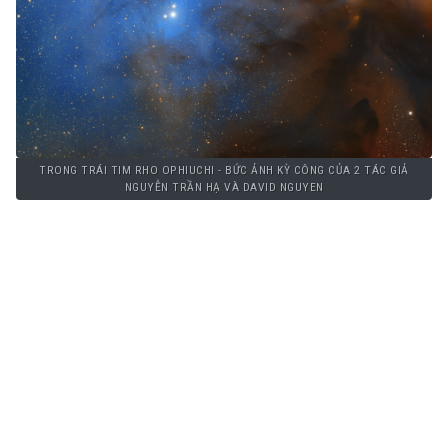
TRONG TRÁI TIM RHO OPHIUCHI - BỨC ẢNH KỲ CÔNG CỦA 2 TÁC GIẢ
NGUYỄN TRẦN HẠ VÀ DAVID NGUYEN