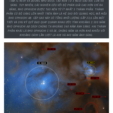
TÂM IC 4604 VÀ DƯỜNG NHƯ ĐƯỢC TẠO NÊN TỪ 3 NGÔI SAO RẤT LỚN VÀ
SÁNG. TUY NHIÊN, CÁC NGHIÊN CỨU VỚI ĐỘ PHÂN GIẢI CAO HƠN CHỈ RA
RẰNG, RHO OPHIUCHI ĐƯỢC TẠO NÊN TỪ ÍT NHẤT 5 THÀNH PHẦN. THÀNH
PHẦN CÓ ĐỘ SÁNG LỚN NHẤT TRÊN ẢNH LÀ HỆ SAO ĐÔI QUANG HỌC, MÃ HIỆU
RHO OPHIUCHI AB. CẶP SAO NÀY CÓ TỔNG KHỐI LƯỢNG GẤP 23,6 LẦN MẶT
TRỜI VÀ CHU KỲ QUỸ ĐẠO QUAY QUANH NHAU ƯỚC TÍNH KHOẢNG 2.500 NĂM.
RHO OPHIUCHI AB CÁCH CHÚNG TA KHOẢNG 360 NĂM ÁNH SÁNG. HAI THÀNH
PHẦN KHÁC LÀ RHO OPHIUCHI C VÀ DE, CHÚNG NẰM XA HƠN KHÁ NHIỀU VỚI
KHOẢNG CÁCH LẦN LƯỢT LÀ 408 VÀ 440 NĂM ÁNH SÁNG.