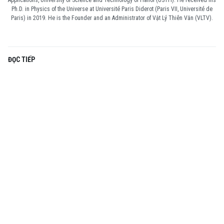
Applications, University of Science and Technology of Hanoi (USTH). He received his
Ph.D. in Physics of the Universe at Université Paris Diderot (Paris VII, Université de
Paris) in 2019. He is the Founder and an Administrator of Vật Lý Thiên Văn (VLTV).
ĐỌC TIẾP