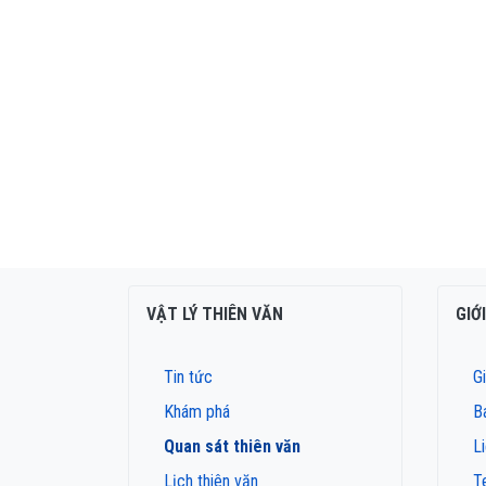
VẬT LÝ THIÊN VĂN
GIỚ
Tin tức
Gi
Khám phá
B
Quan sát thiên văn
L
Lịch thiên văn
T