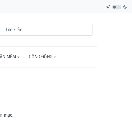
HẦN MỀM
CỘNG ĐỒNG
ạn mục,