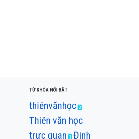
TỪ KHÓA NỔI BẬT
thiênvănhọc
3
Thiên văn học
trực quan
Đinh
3