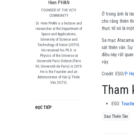
Hien PHAN
FOUNDER OF THE VLTV
Ở trong ảnh là tá
COMMUNITY
cho rằng thiên th
Dr. Hien PHAN is a lecturer and
thực tế nó là một
researcher at the Department of
Space and Applications,
University of Science and
Sa mạc Atacama ở
Technology of Hanoi (USTH).
sát thiên văn. Sự
He received his Ph.D. in
điều này rất qua
Physics of the Universe at
Université Paris Diderot (Paris
vậy.
VII, Université de Paris) in 2019.
He is the Founder and an
Credit: ESO/
P. Ho
Administrator of Vật Lý Thiên
Văn (VLTV).
Tham 
ESO:
Touchi
ĐỌC TIẾP
Sao Thiên Tân