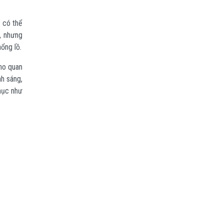
n có thể
o, nhưng
ổng lồ.
cho quan
nh sáng,
mục như