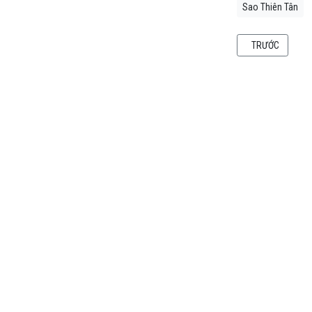
Sao Thiên Tân
BÀI VIẾT TRƯỚC
TRƯỚC