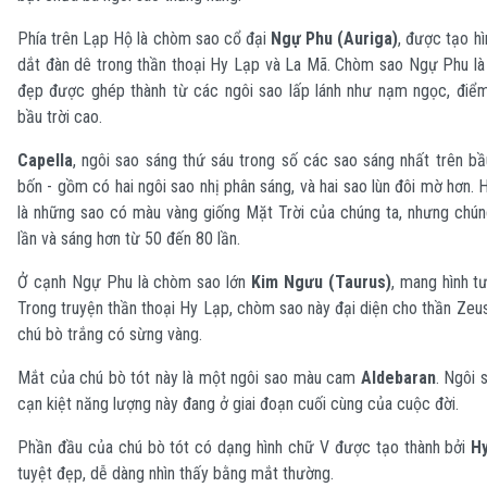
Phía trên Lạp Hộ là chòm sao cổ đại
Ngự Phu (Auriga)
, được tạo h
dắt đàn dê trong thần thoại Hy Lạp và La Mã. Chòm sao Ngự Phu là
đẹp được ghép thành từ các ngôi sao lấp lánh như nạm ngọc, điể
bầu trời cao.
Capella
, ngôi sao sáng thứ sáu trong số các sao sáng nhất trên bầu
bốn - gồm có hai ngôi sao nhị phân sáng, và hai sao lùn đôi mờ hơn. 
là những sao có màu vàng giống Mặt Trời của chúng ta, nhưng chún
lần và sáng hơn từ 50 đến 80 lần.
Ở cạnh Ngự Phu là chòm sao lớn
Kim Ngưu (Taurus)
, mang hình t
Trong truyện thần thoại Hy Lạp, chòm sao này đại diện cho thần Zeus
chú bò trắng có sừng vàng.
Mắt của chú bò tót này là một ngôi sao màu cam
Aldebaran
. Ngôi 
cạn kiệt năng lượng này đang ở giai đoạn cuối cùng của cuộc đời.
Phần đầu của chú bò tót có dạng hình chữ V được tạo thành bởi
H
tuyệt đẹp, dễ dàng nhìn thấy bằng mắt thường.