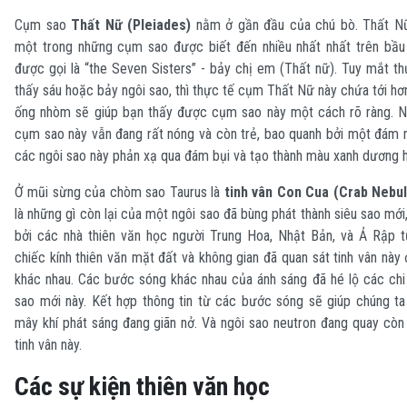
Cụm sao
Thất Nữ (Pleiades)
nằm ở gần đầu của chú bò. Thất Nữ 
một trong những cụm sao được biết đến nhiều nhất nhất trên bầu
được gọi là “the Seven Sisters” - bảy chị em (Thất nữ). Tuy mắt th
thấy sáu hoặc bảy ngôi sao, thì thực tế cụm Thất Nữ này chứa tới hơ
ống nhòm sẽ giúp bạn thấy được cụm sao này một cách rõ ràng. N
cụm sao này vẫn đang rất nóng và còn trẻ, bao quanh bởi một đám 
các ngôi sao này phản xạ qua đám bụi và tạo thành màu xanh dương 
Ở mũi sừng của chòm sao Taurus là
tinh vân Con Cua (Crab Nebul
là những gì còn lại của một ngôi sao đã bùng phát thành siêu sao mớ
bởi các nhà thiên văn học người Trung Hoa, Nhật Bản, và Ả Rập
chiếc kính thiên văn mặt đất và không gian đã quan sát tinh vân này
khác nhau. Các bước sóng khác nhau của ánh sáng đã hé lộ các chi 
sao mới này. Kết hợp thông tin từ các bước sóng sẽ giúp chúng ta
mây khí phát sáng đang giãn nở. Và ngôi sao neutron đang quay còn l
tinh vân này.
Các sự kiện thiên văn học