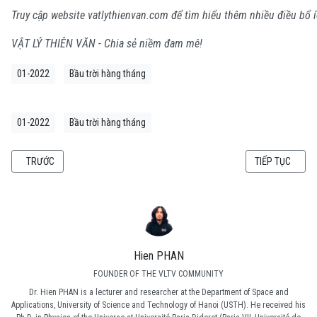
Truy cập website vatlythienvan.com để tìm hiểu thêm nhiều điều bổ í
VẬT LÝ THIÊN VĂN - Chia sẻ niềm đam mê!
01-2022
Bầu trời hàng tháng
01-2022
Bầu trời hàng tháng
BÀI VIẾT TRƯỚC: BẦU TRỜI ĐÊM THÁNG 02/2022
BÀI VIẾT KẾ TI
TRƯỚC
TIẾP TỤC
Hien PHAN
FOUNDER OF THE VLTV COMMUNITY
Dr. Hien PHAN is a lecturer and researcher at the Department of Space and
Applications, University of Science and Technology of Hanoi (USTH). He received his