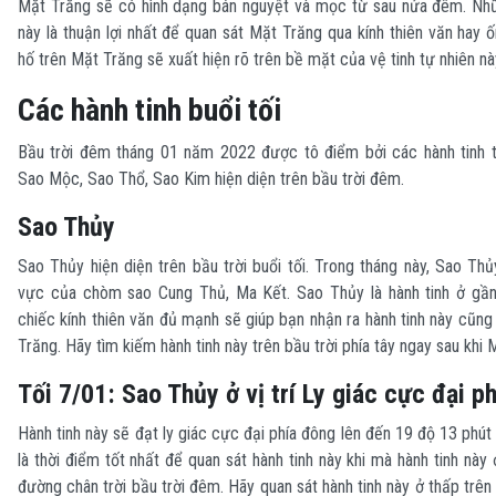
Mặt Trăng sẽ có hình dạng bán nguyệt và mọc từ sau nửa đêm. Nh
này là thuận lợi nhất để quan sát Mặt Trăng qua kính thiên văn hay
hố trên Mặt Trăng sẽ xuất hiện rõ trên bề mặt của vệ tinh tự nhiên nà
Các hành tinh buổi tối
Bầu trời đêm tháng 01 năm 2022 được tô điểm bởi các hành tinh t
Sao Mộc, Sao Thổ, Sao Kim hiện diện trên bầu trời đêm.
Sao Thủy
Sao Thủy hiện diện trên bầu trời buổi tối. Trong tháng này, Sao Thủ
vực của chòm sao Cung Thủ, Ma Kết. Sao Thủy là hành tinh ở gần
chiếc kính thiên văn đủ mạnh sẽ giúp bạn nhận ra hành tinh này cũn
Trăng. Hãy tìm kiếm hành tinh này trên bầu trời phía tây ngay sau khi M
Tối 7/01: Sao Thủy ở vị trí Ly giác cực đại p
Hành tinh này sẽ đạt ly giác cực đại phía đông lên đến 19 độ 13 phút 
là thời điểm tốt nhất để quan sát hành tinh này khi mà hành tinh này ở
đường chân trời bầu trời đêm. Hãy quan sát hành tinh này ở thấp trên