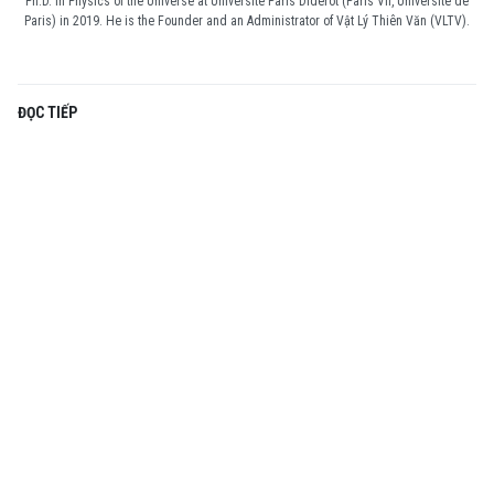
Ph.D. in Physics of the Universe at Université Paris Diderot (Paris VII, Université de
Paris) in 2019. He is the Founder and an Administrator of Vật Lý Thiên Văn (VLTV).
ĐỌC TIẾP