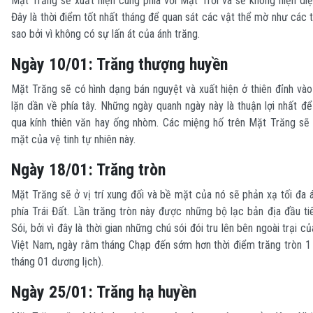
Mặt Trăng sẽ xuất hiện cùng phía với Mặt Trời và sẽ không hiện diệ
Đây là thời điểm tốt nhất tháng để quan sát các vật thể mờ như các 
sao bởi vì không có sự lấn át của ánh trăng.
Ngày 10/01: Trăng thượng huyền
Mặt Trăng sẽ có hình dạng bán nguyệt và xuất hiện ở thiên đỉnh vào 
lặn dần về phía tây. Những ngày quanh ngày này là thuận lợi nhất đ
qua kính thiên văn hay ống nhòm. Các miệng hố trên Mặt Trăng sẽ 
mặt của vệ tinh tự nhiên này.
Ngày 18/01: Trăng tròn
Mặt Trăng sẽ ở vị trí xung đối và bề mặt của nó sẽ phản xạ tối đa 
phía Trái Đất. Lần trăng tròn này được những bộ lạc bản địa đầu ti
Sói, bởi vì đây là thời gian những chú sói đói tru lên bên ngoài trại
Việt Nam, ngày rằm tháng Chạp đến sớm hơn thời điểm trăng tròn 1
tháng 01 dương lịch).
Ngày 25/01: Trăng hạ huyền