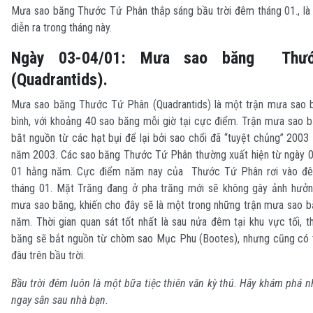
Mưa sao băng Thước Tứ Phân thắp sáng bầu trời đêm tháng 01., là 
diễn ra trong tháng này.
Ngày 03-04/01: Mưa sao băng Thư
(Quadrantids).
Mưa sao băng Thước Tứ Phân (Quadrantids) là một trận mưa sao 
bình, với khoảng 40 sao băng mỗi giờ tại cực điểm. Trận mưa sao 
bắt nguồn từ các hạt bụi để lại bởi sao chổi đã “tuyệt chủng” 2003
năm 2003. Các sao băng Thước Tứ Phân thường xuất hiện từ ngày 0
01 hằng năm. Cực điểm năm nay của Thước Tứ Phân rơi vào đê
tháng 01. Mặt Trăng đang ở pha trăng mới sẽ không gây ảnh hưởn
mưa sao băng, khiến cho đây sẽ là một trong những trận mưa sao b
năm. Thời gian quan sát tốt nhất là sau nửa đêm tại khu vực tối, 
băng sẽ bắt nguồn từ chòm sao Mục Phu (Bootes), nhưng cũng có t
đâu trên bầu trời.
Bầu trời đêm luôn là một bữa tiệc thiên văn kỳ thú. Hãy khám phá n
ngay sân sau nhà bạn.