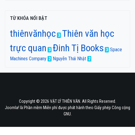
TỪ KHÓA NỔI BẬT
thiênvănhọc
Thiên văn học
3
trực quan
Đinh Tị Books
Space
3
3
Machines Company
Nguyễn Thái Nhật
2
2
Copyright © 2026 VẬT LÝ THIÊN VĂN. All Rights Reserved.
Joomla!
là Phần mềm Miễn phí được phát hành theo
Giấy phép Công cộng
GNU.