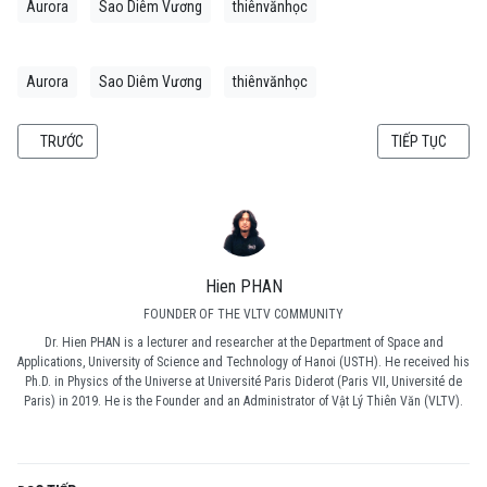
Aurora
Sao Diêm Vương
thiênvănhọc
Aurora
Sao Diêm Vương
thiênvănhọc
BÀI VIẾT TRƯỚC: LY GIÁC CỦA SAO THUỶ VÀ SAO KIM NĂM 2020
BÀI VIẾT KẾ TI
TRƯỚC
TIẾP TỤC
Hien PHAN
FOUNDER OF THE VLTV COMMUNITY
Dr. Hien PHAN is a lecturer and researcher at the Department of Space and
Applications, University of Science and Technology of Hanoi (USTH). He received his
Ph.D. in Physics of the Universe at Université Paris Diderot (Paris VII, Université de
Paris) in 2019. He is the Founder and an Administrator of Vật Lý Thiên Văn (VLTV).