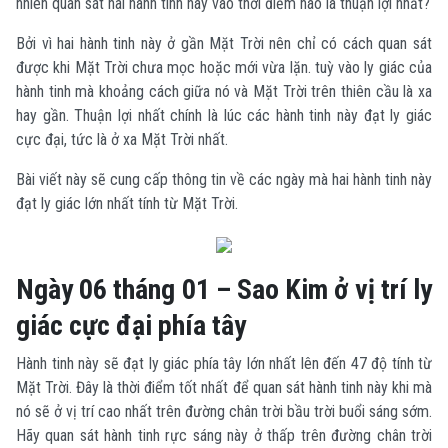
nhiên quan sát hai hành tinh này vào thời điểm nào là thuận lợi nhất?
Bởi vì hai hành tinh này ở gần Mặt Trời nên chỉ có cách quan sát
được khi Mặt Trời chưa mọc hoặc mới vừa lặn. tuỳ vào ly giác của
hành tinh mà khoảng cách giữa nó và Mặt Trời trên thiên cầu là xa
hay gần. Thuận lợi nhất chính là lúc các hành tinh này đạt ly giác
cực đại, tức là ở xa Mặt Trời nhất.
Bài viết này sẽ cung cấp thông tin về các ngày mà hai hành tinh này
đạt ly giác lớn nhất tính từ Mặt Trời.
Ngày 06 tháng 01 – Sao Kim ở vị trí ly
giác cực đại phía tây
Hành tinh này sẽ đạt ly giác phía tây lớn nhất lên đến 47 độ tính từ
Mặt Trời. Đây là thời điểm tốt nhất để quan sát hành tinh này khi mà
nó sẽ ở vị trí cao nhất trên đường chân trời bầu trời buổi sáng sớm.
Hãy quan sát hành tinh rực sáng này ở thấp trên đường chân trời