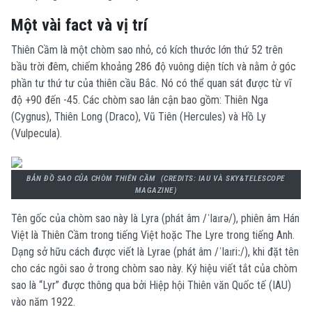
Một vài fact và vị trí
Thiên Cầm là một chòm sao nhỏ, có kích thước lớn thứ 52 trên
bầu trời đêm, chiếm khoảng 286 độ vuông diện tích và nằm ở góc
phần tư thứ tư của thiên cầu Bắc. Nó có thể quan sát được từ vĩ
độ +90 đến -45. Các chòm sao lân cận bao gồm: Thiên Nga
(Cygnus), Thiên Long (Draco), Vũ Tiên (Hercules) và Hồ Ly
(Vulpecula).
BẢN ĐỒ SAO CỦA CHÒM THIÊN CẦM (CREDITS: IAU VÀ SKY&TELESCOPE
MAGAZINE)
Tên gốc của chòm sao này là Lyra (phát âm /ˈlaɪrə/), phiên âm Hán
Việt là Thiên Cầm trong tiếng Việt hoặc The Lyre trong tiếng Anh.
Dạng sở hữu cách được viết là Lyrae (phát âm /ˈlaɪriː/), khi đặt tên
cho các ngôi sao ở trong chòm sao này. Ký hiệu viết tắt của chòm
sao là “Lyr” được thông qua bởi Hiệp hội Thiên văn Quốc tế (IAU)
vào năm 1922.