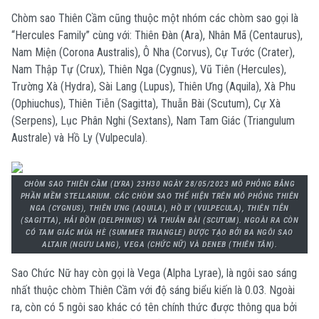
Chòm sao Thiên Cầm cũng thuộc một nhóm các chòm sao gọi là
“Hercules Family” cùng với: Thiên Đàn (Ara), Nhân Mã (Centaurus),
Nam Miện (Corona Australis), Ô Nha (Corvus), Cự Tước (Crater),
Nam Thập Tự (Crux), Thiên Nga (Cygnus), Vũ Tiên (Hercules),
Trường Xà (Hydra), Sài Lang (Lupus), Thiên Ưng (Aquila), Xà Phu
(Ophiuchus), Thiên Tiễn (Sagitta), Thuẫn Bài (Scutum), Cự Xà
(Serpens), Lục Phân Nghi (Sextans), Nam Tam Giác (Triangulum
Australe) và Hồ Ly (Vulpecula).
CHÒM SAO THIÊN CẦM (LYRA) 23H30 NGÀY 28/05/2023 MÔ PHỎNG BẰNG
PHẦN MỀM STELLARIUM. CÁC CHÒM SAO THỂ HIỆN TRÊN MÔ PHỎNG THIÊN
NGA (CYGNUS), THIÊN ƯNG (AQUILA), HỒ LY (VULPECULA), THIÊN TIỄN
(SAGITTA), HẢI ĐỒN (DELPHINUS) VÀ THUẪN BÀI (SCUTUM). NGOÀI RA CÒN
CÓ TAM GIÁC MÙA HÈ (SUMMER TRIANGLE) ĐƯỢC TẠO BỞI BA NGÔI SAO
ALTAIR (NGƯU LANG), VEGA (CHỨC NỮ) VÀ DENEB (THIÊN TÂN).
Sao Chức Nữ hay còn gọi là Vega (Alpha Lyrae), là ngôi sao sáng
nhất thuộc chòm Thiên Cầm với độ sáng biểu kiến là 0.03. Ngoài
ra, còn có 5 ngôi sao khác có tên chính thức được thông qua bởi