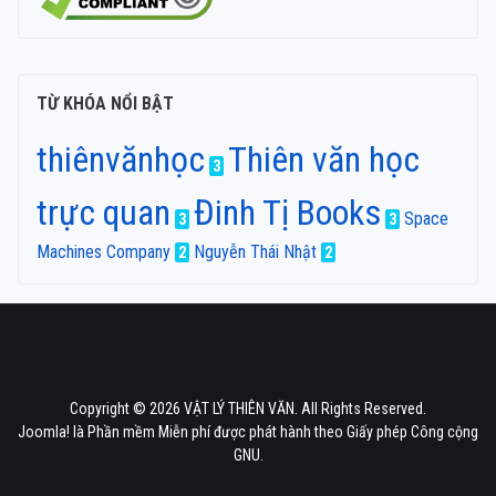
TỪ KHÓA NỔI BẬT
thiênvănhọc
Thiên văn học
3
trực quan
Đinh Tị Books
Space
3
3
Machines Company
Nguyễn Thái Nhật
2
2
Copyright © 2026 VẬT LÝ THIÊN VĂN. All Rights Reserved.
Joomla!
là Phần mềm Miễn phí được phát hành theo
Giấy phép Công cộng
GNU.