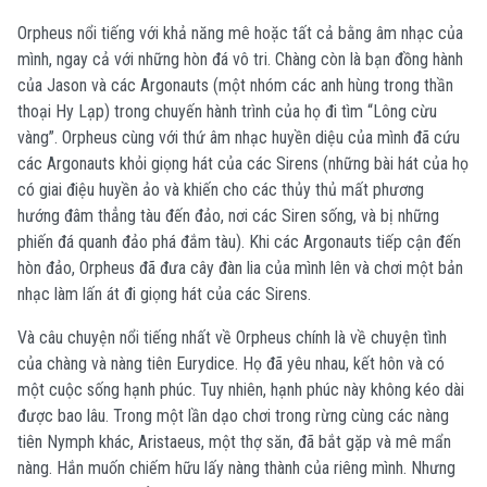
Orpheus nổi tiếng với khả năng mê hoặc tất cả bằng âm nhạc của
mình, ngay cả với những hòn đá vô tri. Chàng còn là bạn đồng hành
của Jason và các Argonauts (một nhóm các anh hùng trong thần
thoại Hy Lạp) trong chuyến hành trình của họ đi tìm “Lông cừu
vàng”. Orpheus cùng với thứ âm nhạc huyền diệu của mình đã cứu
các Argonauts khỏi giọng hát của các Sirens (những bài hát của họ
có giai điệu huyền ảo và khiến cho các thủy thủ mất phương
hướng đâm thẳng tàu đến đảo, nơi các Siren sống, và bị những
phiến đá quanh đảo phá đắm tàu). Khi các Argonauts tiếp cận đến
hòn đảo, Orpheus đã đưa cây đàn lia của mình lên và chơi một bản
nhạc làm lấn át đi giọng hát của các Sirens.
Và câu chuyện nổi tiếng nhất về Orpheus chính là về chuyện tình
của chàng và nàng tiên Eurydice. Họ đã yêu nhau, kết hôn và có
một cuộc sống hạnh phúc. Tuy nhiên, hạnh phúc này không kéo dài
được bao lâu. Trong một lần dạo chơi trong rừng cùng các nàng
tiên Nymph khác, Aristaeus, một thợ săn, đã bắt gặp và mê mẩn
nàng. Hắn muốn chiếm hữu lấy nàng thành của riêng mình. Nhưng