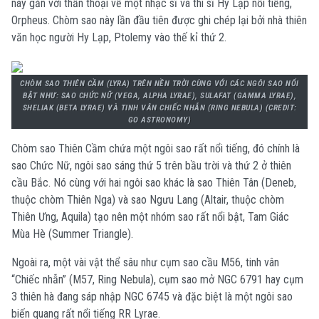
này gắn với thần thoại về một nhạc sĩ và thi sĩ Hy Lạp nổi tiếng,
Orpheus. Chòm sao này lần đầu tiên được ghi chép lại bởi nhà thiên
văn học người Hy Lạp, Ptolemy vào thế kỉ thứ 2.
CHÒM SAO THIÊN CẦM (LYRA) TRÊN NỀN TRỜI CÙNG VỚI CÁC NGÔI SAO NỔI
BẬT NHƯ: SAO CHỨC NỮ (VEGA, ALPHA LYRAE), SULAFAT (GAMMA LYRAE),
SHELIAK (BETA LYRAE) VÀ TINH VÂN CHIẾC NHẪN (RING NEBULA) (CREDIT:
GO ASTRONOMY)
Chòm sao Thiên Cầm chứa một ngôi sao rất nổi tiếng, đó chính là
sao Chức Nữ, ngôi sao sáng thứ 5 trên bầu trời và thứ 2 ở thiên
cầu Bắc. Nó cùng với hai ngôi sao khác là sao Thiên Tân (Deneb,
thuộc chòm Thiên Nga) và sao Ngưu Lang (Altair, thuộc chòm
Thiên Ưng, Aquila) tạo nên một nhóm sao rất nổi bật, Tam Giác
Mùa Hè (Summer Triangle).
Ngoài ra, một vài vật thể sâu như cụm sao cầu M56, tinh vân
“Chiếc nhẫn” (M57, Ring Nebula), cụm sao mở NGC 6791 hay cụm
3 thiên hà đang sáp nhập NGC 6745 và đặc biệt là một ngôi sao
biến quang rất nổi tiếng RR Lyrae.