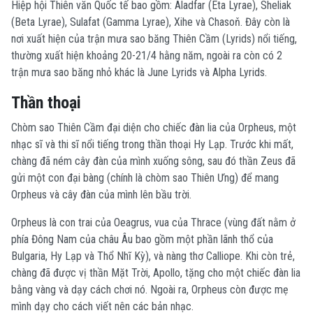
Hiệp hội Thiên văn Quốc tế bao gồm: Aladfar (Eta Lyrae), Sheliak
(Beta Lyrae), Sulafat (Gamma Lyrae), Xihe và Chasoň. Đây còn là
nơi xuất hiện của trận mưa sao băng Thiên Cầm (Lyrids) nổi tiếng,
thường xuất hiện khoảng 20-21/4 hằng năm, ngoài ra còn có 2
trận mưa sao băng nhỏ khác là June Lyrids và Alpha Lyrids.
Thần thoại
Chòm sao Thiên Cầm đại diện cho chiếc đàn lia của Orpheus, một
nhạc sĩ và thi sĩ nổi tiếng trong thần thoại Hy Lạp. Trước khi mất,
chàng đã ném cây đàn của mình xuống sông, sau đó thần Zeus đã
gửi một con đại bàng (chính là chòm sao Thiên Ưng) để mang
Orpheus và cây đàn của mình lên bầu trời.
Orpheus là con trai của Oeagrus, vua của Thrace (vùng đất nằm ở
phía Đông Nam của châu Âu bao gồm một phần lãnh thổ của
Bulgaria, Hy Lạp và Thổ Nhĩ Kỳ), và nàng thơ Calliope. Khi còn trẻ,
chàng đã được vị thần Mặt Trời, Apollo, tặng cho một chiếc đàn lia
bằng vàng và dạy cách chơi nó. Ngoài ra, Orpheus còn được mẹ
mình dạy cho cách viết nên các bản nhạc.