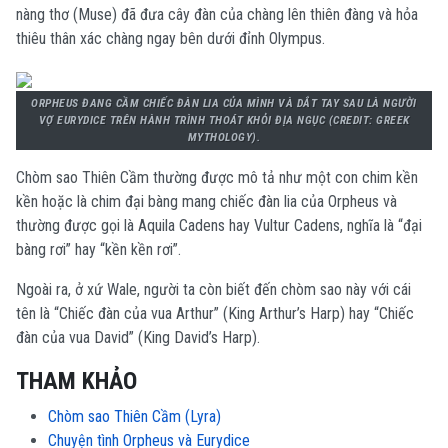
nàng thơ (Muse) đã đưa cây đàn của chàng lên thiên đàng và hỏa
thiêu thân xác chàng ngay bên dưới đỉnh Olympus.
ORPHEUS ĐANG CẦM CHIẾC ĐÀN LIA CỦA MÌNH VÀ DẮT TAY SAU LÀ NGƯỜI
VỢ EURYDICE TRÊN HÀNH TRÌNH THOÁT KHỎI ĐỊA NGỤC (CREDIT: GREEK
MYTHOLOGY).
Chòm sao Thiên Cầm thường được mô tả như một con chim kền
kền hoặc là chim đại bàng mang chiếc đàn lia của Orpheus và
thường được gọi là Aquila Cadens hay Vultur Cadens, nghĩa là “đại
bàng rơi” hay “kền kền rơi”.
Ngoài ra, ở xứ Wale, người ta còn biết đến chòm sao này với cái
tên là “Chiếc đàn của vua Arthur” (King Arthur’s Harp) hay “Chiếc
đàn của vua David” (King David’s Harp).
THAM KHẢO
Chòm sao Thiên Cầm (Lyra)
Chuyện tình Orpheus và Eurydice