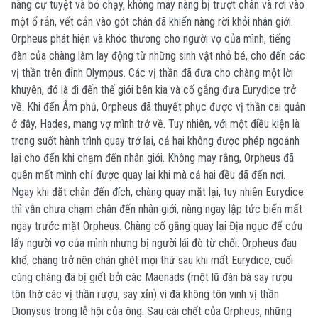
nàng cự tuyệt và bỏ chạy, không may nàng bị trượt chân và rơi vào
một ổ rắn, vết cắn vào gót chân đã khiến nàng rời khỏi nhân giới.
Orpheus phát hiện và khóc thương cho người vợ của mình, tiếng
đàn của chàng làm lay động từ những sinh vật nhỏ bé, cho đến các
vị thần trên đỉnh Olympus. Các vị thần đã đưa cho chàng một lời
khuyên, đó là đi đến thế giới bên kia và cố gắng đưa Eurydice trở
về. Khi đến Âm phủ, Orpheus đã thuyết phục được vị thần cai quản
ở đây, Hades, mang vợ mình trở về. Tuy nhiên, với một điều kiện là
trong suốt hành trình quay trở lại, cả hai không được phép ngoảnh
lại cho đến khi chạm đến nhân giới. Không may rằng, Orpheus đã
quên mất mình chỉ được quay lại khi mà cả hai đều đã đến nơi.
Ngay khi đặt chân đến đích, chàng quay mặt lại, tuy nhiên Eurydice
thì vẫn chưa chạm chân đến nhân giới, nàng ngay lập tức biến mất
ngay trước mặt Orpheus. Chàng cố gắng quay lại Địa ngục để cứu
lấy người vợ của mình nhưng bị người lái đò từ chối. Orpheus đau
khổ, chàng trở nên chán ghét mọi thứ sau khi mất Eurydice, cuối
cùng chàng đã bị giết bởi các Maenads (một lũ đàn bà say rượu
tôn thờ các vị thần rượu, say xỉn) vì đã không tôn vinh vị thần
Dionysus trong lễ hội của ông. Sau cái chết của Orpheus, những