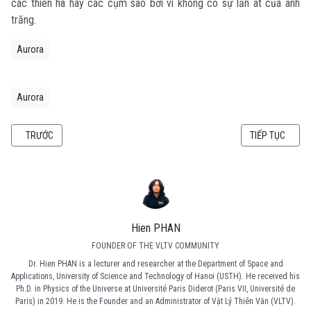
các thiên hà hay các cụm sao bởi vì không có sự lấn át của ánh
trăng.
Aurora
Aurora
BÀI VIẾT TRƯỚC: ĐIỂM PHÂN, ĐIỂM CHÍ 2018
BÀI VIẾT KẾ TI
TRƯỚC
TIẾP TỤC
Hien PHAN
FOUNDER OF THE VLTV COMMUNITY
Dr. Hien PHAN is a lecturer and researcher at the Department of Space and
Applications, University of Science and Technology of Hanoi (USTH). He received his
Ph.D. in Physics of the Universe at Université Paris Diderot (Paris VII, Université de
Paris) in 2019. He is the Founder and an Administrator of Vật Lý Thiên Văn (VLTV).