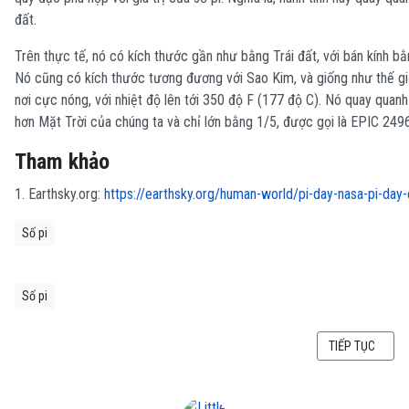
đất.
Trên thực tế, nó có kích thước gần như bằng Trái đất, với bán kính bằ
Nó cũng có kích thước tương đương với Sao Kim, và giống như thế gi
nơi cực nóng, với nhiệt độ lên tới 350 độ F (177 độ C). Nó quay quan
hơn Mặt Trời của chúng ta và chỉ lớn bằng 1/5, được gọi là EPIC 24
Tham khảo
1. Earthsky.org:
https://earthsky.org/human-world/pi-day-nasa-pi-day-
Số pi
Số pi
BÀI VIẾT KẾ TI
TIẾP TỤC