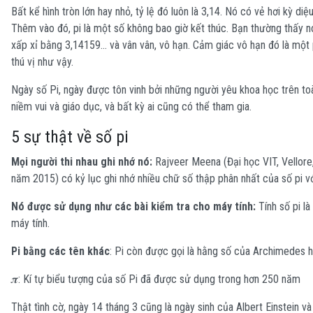
Bất kể hình tròn lớn hay nhỏ, tỷ lệ đó luôn là 3,14. Nó có vẻ hơi kỳ diệ
Thêm vào đó, pi là một số không bao giờ kết thúc. Bạn thường thấy nó
xấp xỉ bằng 3,14159… và vân vân, vô hạn. Cảm giác vô hạn đó là một p
thú vị như vậy.
Ngày số Pi, ngày được tôn vinh bởi những người yêu khoa học trên toà
niềm vui và giáo dục, và bất kỳ ai cũng có thể tham gia.
5 sự thật về số pi
Mọi người thi nhau ghi nhớ nó:
Rajveer Meena (Đại học VIT, Vellore
năm 2015) có kỷ lục ghi nhớ nhiều chữ số thập phân nhất của số pi v
Nó được sử dụng như các bài kiểm tra cho máy tính:
Tính số pi là
máy tính.
Pi bằng các tên khác
: Pi còn được gọi là hằng số của Archimedes 
𝝅: Kí tự biểu tượng của số Pi đã được sử dụng trong hơn 250 năm
Thật tình cờ, ngày 14 tháng 3 cũng là ngày sinh của Albert Einstein 