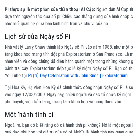
Pi thực sự là một phần của thần thoại Ai Cập:
Người dân Ai Cập ti
dựa trên nguyên tắc của số pi. Chiều cao thẳng đứng của hình chóp c
như mối quan hệ giữa bán kính hình tròn và chu vi của nó.
Lịch sử của Ngày số Pi
Nhà vật lý Larry Shaw thành lập Ngày số Pi vào năm 1988, như một ph
tàng khoa học mang tính đột phá Exploratorium ở San Francisco. Là m
nhân viên và công chúng đã diễu hành quanh một trong những không gi
bánh trái cây. Exploratorium tiếp tục lễ kỷ niệm Ngày số Pi. Bạn có t
YouTube tại
Pi (π) Day Celebration with John Sims | Exploratorium
Tại Hoa Kỳ, Hạ viện Hoa Kỳ đã chính thức công nhận Ngày số Pi là sự
vào ngày 12/03/2009.
Ngày nay, nhiều người và các tổ chức kỷ niệm 
phụ huynh, viện bảo tàng, trung tâm khoa học và cung thiên văn.
Một 'hành tinh pi'
Ngoài ra, bạn có biết rằng có cả hành tinh pi không? Nó là một ngoại 
quỹ đạo phù hợp với giá trị của số pi. Nghĩa là, hành tinh này quay qu