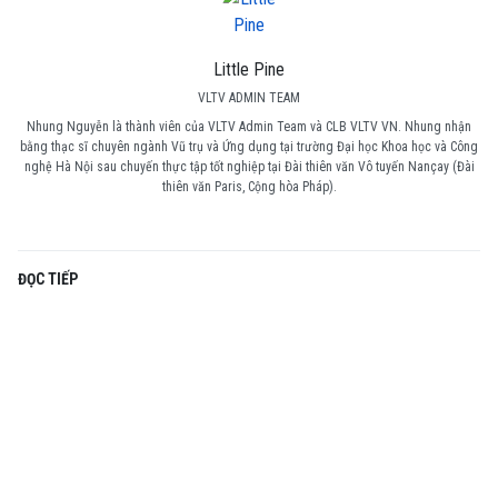
Little Pine
VLTV ADMIN TEAM
Nhung Nguyễn là thành viên của VLTV Admin Team và CLB VLTV VN. Nhung nhận
bằng thạc sĩ chuyên ngành Vũ trụ và Ứng dụng tại trường Đại học Khoa học và Công
nghệ Hà Nội sau chuyến thực tập tốt nghiệp tại Đài thiên văn Vô tuyến Nançay (Đài
thiên văn Paris, Cộng hòa Pháp).
ĐỌC TIẾP