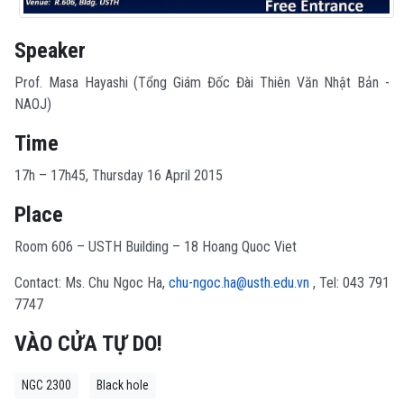
Speaker
Prof. Masa Hayashi (Tổng Giám Đốc Đài Thiên Văn Nhật Bản -
NAOJ)
Time
17h – 17h45, Thursday 16 April 2015
Place
Room 606 – USTH Building – 18 Hoang Quoc Viet
Contact: Ms. Chu Ngoc Ha,
chu-ngoc.ha@usth.edu.vn
, Tel: 043 791
7747
VÀO CỬA TỰ DO!
NGC 2300
Black hole