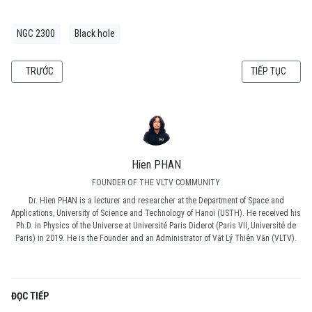
NGC 2300
Black hole
BÀI VIẾT TRƯỚC: [SEMINAR] KÍNH THIÊN VĂN NHIỆT ĐỘ THẤP QUAN SÁT 
BÀI VIẾT KẾ TI
TRƯỚC
TIẾP TỤC
Hien PHAN
FOUNDER OF THE VLTV COMMUNITY
Dr. Hien PHAN is a lecturer and researcher at the Department of Space and
Applications, University of Science and Technology of Hanoi (USTH). He received his
Ph.D. in Physics of the Universe at Université Paris Diderot (Paris VII, Université de
Paris) in 2019. He is the Founder and an Administrator of Vật Lý Thiên Văn (VLTV).
ĐỌC TIẾP