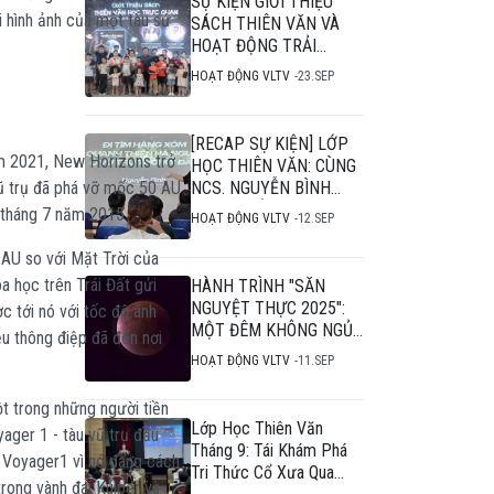
SỰ KIỆN GIỚI THIỆU
i hình ảnh của một tàu sứ
SÁCH THIÊN VĂN VÀ
HOẠT ĐỘNG TRẢI
NGHIỆM THIÊN VĂN
HOẠT ĐỘNG VLTV
23.SEP
HỌC
[RECAP SỰ KIỆN] LỚP
ăm 2021, New Horizons trở
HỌC THIÊN VĂN: CÙNG
vũ trụ đã phá vỡ mốc 50 AU
NCS. NGUYỄN BÌNH
NGƯỢC DÒNG THỜI
o tháng 7 năm 2015
HOẠT ĐỘNG VLTV
12.SEP
GIAN, "ĐI TÌM HÀNG
XÓM" CHO CÁC THIÊN
 AU so với Mặt Trời của
HÀ "BẤT KHẢ THI"
a học trên Trái Đất gửi
HÀNH TRÌNH "SĂN
NGUYỆT THỰC 2025":
c tới nó với tốc độ ánh
MỘT ĐÊM KHÔNG NGỦ
u thông điệp đã đến nơi
CHẠM TỚI VŨ TRỤ
HOẠT ĐỘNG VLTV
11.SEP
t trong những người tiền
Lớp Học Thiên Văn
ger 1 - tàu vũ trụ đầu
Tháng 9: Tái Khám Phá
 Voyager1 vì nó đang cách
Tri Thức Cổ Xưa Qua
trong vành đai Kuiper và