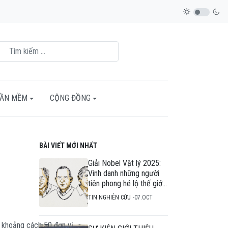
HẦN MỀM
CỘNG ĐỒNG
BÀI VIẾT MỚI NHẤT
Giải Nobel Vật lý 2025:
Vinh danh những người
tiên phong hé lộ thế giới
lượng tử trong mạch
TIN NGHIÊN CỨU
07.OCT
điện
 khoảng cách 50 đơn vị