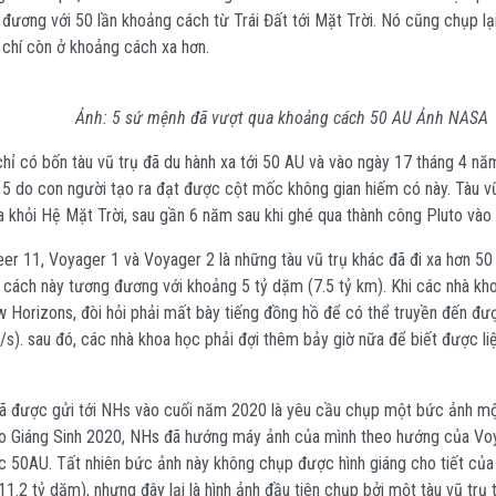
 đương với 50 lần khoảng cách từ Trái Đất tới Mặt Trời. Nó cũng chụp lạ
chí còn ở khoảng cách xa hơn.
Ảnh: 5 sứ mệnh đã vượt qua khoảng cách 50 AU Ảnh NASA
 chỉ có bốn tàu vũ trụ đã du hành xa tới 50 AU và vào ngày 17 tháng 4 n
ứ 5 do con người tạo ra đạt được cột mốc không gian hiếm có này. Tàu 
ra khỏi Hệ Mặt Trời, sau gần 6 năm sau khi ghé qua thành công Pluto và
er 11, Voyager 1 và Voyager 2 là những tàu vũ trụ khác đã đi xa hơn 50
 cách này tương đương với khoảng 5 tỷ dặm (7.5 tỷ km). Khi các nhà kho
 Horizons, đòi hỏi phải mất bày tiếng đồng hồ để có thể truyền đến đượ
s). sau đó, các nhà khoa học phải đợi thêm bảy giờ nữa để biết được liệ
ã được gửi tới NHs vào cuối năm 2020 là yêu cầu chụp một bức ảnh mộ
o Giáng Sinh 2020, NHs đã hướng máy ảnh của mình theo hướng của Voya
c 50AU. Tất nhiên bức ảnh này không chụp được hình giáng cho tiết của
11.2 tỷ dặm), nhưng đây lại là hình ảnh đầu tiên chụp bởi một tàu vũ trụ 