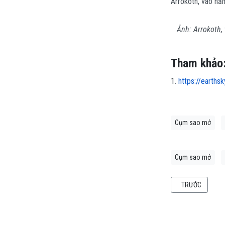
Arrokoth, vào nă
Ảnh: Arrokoth,
Tham khảo
1.
https://earths
Cụm sao mở
Cụm sao mở
BÀI VIẾT TRƯỚC:
TRƯỚC