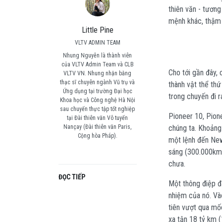
thiên văn - tương
mệnh khác, thậm 
Little Pine
VLTV ADMIN TEAM
Nhung Nguyễn là thành viên
của VLTV Admin Team và CLB
Cho tới gần đây,
VLTV VN. Nhung nhận bằng
thạc sĩ chuyên ngành Vũ trụ và
thành vật thể th
Ứng dụng tại trường Đại học
trong chuyến đi 
Khoa học và Công nghệ Hà Nội
sau chuyến thực tập tốt nghiệp
Pioneer 10, Pione
tại Đài thiên văn Vô tuyến
Nançay (Đài thiên văn Paris,
chúng ta. Khoảng
Cộng hòa Pháp).
một lệnh đến New
sáng (300.000km/
chưa.
ĐỌC TIẾP
Một thông điệp đ
nhiệm của nó. Và
tiên vượt qua mố
xa tận 18 tỷ km (