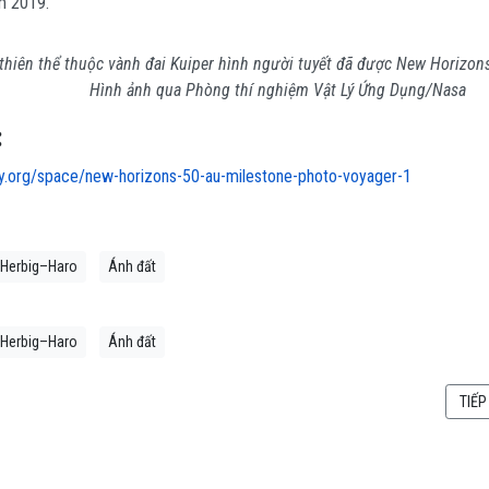
m 2019.
 thiên thể thuộc vành đai Kuiper hình người tuyết đã được New Horizon
Hình ảnh qua Phòng thí nghiệm Vật Lý Ứng Dụng/Nasa
:
ky.org/space/new-horizons-50-au-milestone-photo-voyager-1
Herbig–Haro
Ánh đất
Herbig–Haro
Ánh đất
 THIÊN HÀ NHỎ “ĂN THỊT” MỘT THIÊN HÀ NHỎ HƠN
BÀI 
TIẾP