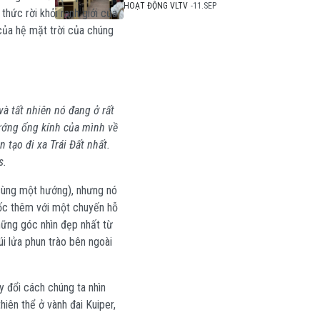
Đồng Hồ Mặt Trời Và
HOẠT ĐỘNG VLTV
11.SEP
hức rời khỏi ranh giới của
Tinh Bàn
 của hệ mặt trời của chúng
à tất nhiên nó đang ở rất
ướng ống kính của mình về
n tạo đi xa Trái Đất nhất.
s.
cùng một hướng), nhưng nó
tốc thêm với một chuyến hỗ
hững góc nhìn đẹp nhất từ
i lửa phun trào bên ngoài
y đổi cách chúng ta nhìn
hiên thể ở vành đai Kuiper,