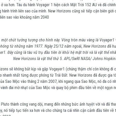
ở xa hơn. Tàu du hành Voyager 1 hiện cách Mặt Trời 152 AU và đã chính t
 hành trình liên sao của mình. New Horizons cũng sẽ tiếp cận biên giới
g liên sao vào khoảng năm 2040
 một chút tưởng tượng cho hình này. Vòng tròn màu vàng là Voyager1 v
 phóng từ những năm 1977. Ngày 25/12 năm ngoái, New Horizons đã h
r1. Đây cũng là tàu vũ trụ đầu tiên ời khỏi hệ mặt trời và là vật thể nhâ
New Horizons là vật thể thứ 5. APL/SwRI NASA/ Johns Hopkin
ons sẽ không bắt kịp và gặp Vogayer1 (chúng thậm chí còn không đi 
tạo nhanh nhất từng được phóng từ Trái Đất. New Horizons đã được gia 
 của Sao Mộc vào tháng 2 năm 2007, khi ngang qua Sao Mộc, nó đa có n
 vành đai mờ nhạt của Sao Mộc và quay bộ phim đầu tiên về một ngọn nú
 Pluto thành công vang dội, mang đến những bức ảnh tuyệt vời và đã tha
ày, nó tiếp tục tiến xa hơn và cho chúng ta cái nhìn cận cảnh đầu tiên về t