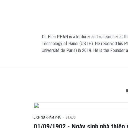
Dr. Hien PHAN is a lecturer and researcher at t
Technology of Hanoi (USTH). He received his Ph.D
Université de Paris) in 2019. He is the Founder 
H
LỊCH SỬ KHÁM PHÁ
31.AUG
01/09/1902 - Ngày sinh nhà thiên 