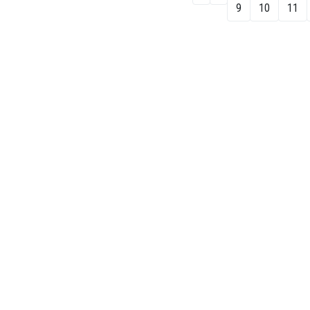
9
10
11