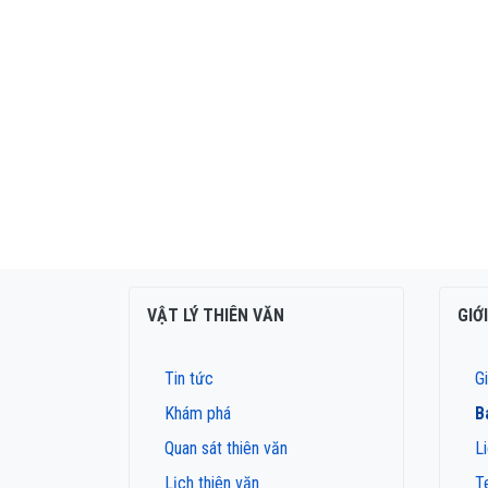
VẬT LÝ THIÊN VĂN
GIỚ
Tin tức
Gi
Khám phá
B
Quan sát thiên văn
L
Lịch thiên văn
T