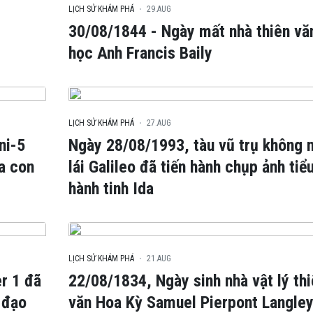
LỊCH SỬ KHÁM PHÁ
29.AUG
30/08/1844 - Ngày mất nhà thiên vă
học Anh Francis Baily
LỊCH SỬ KHÁM PHÁ
27.AUG
ni-5
Ngày 28/08/1993, tàu vũ trụ không 
ủa con
lái Galileo đã tiến hành chụp ảnh tiể
hành tinh Ida
LỊCH SỬ KHÁM PHÁ
21.AUG
r 1 đã
22/08/1834, Ngày sinh nhà vật lý th
 đạo
văn Hoa Kỳ Samuel Pierpont Langle