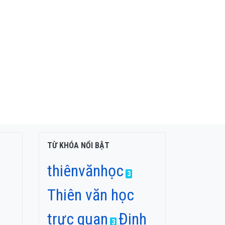
TỪ KHÓA NỔI BẬT
thiênvănhọc
3
Thiên văn học
trực quan
Đinh
3