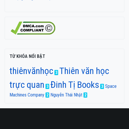
TỪ KHÓA NỔI BẬT
thiênvănhọc
Thiên văn học
3
trực quan
Đinh Tị Books
Space
3
3
Machines Company
Nguyễn Thái Nhật
2
2