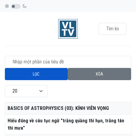
Nhập một phần của tiêu đề
LỌC
XÓA
Hiển thị #
Tiêu đề
BASICS OF ASTROPHYSICS (03): KÍNH VIỄN VỌNG
Hiểu đúng về câu tục ngữ "trăng quầng thì hạn, trăng tán
thì mưa"