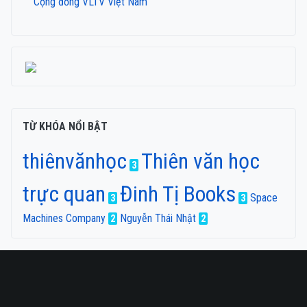
Cộng đồng VLTV Việt Nam
TỪ KHÓA NỔI BẬT
thiênvănhọc
Thiên văn học
3
trực quan
Đinh Tị Books
Space
3
3
Machines Company
Nguyễn Thái Nhật
2
2