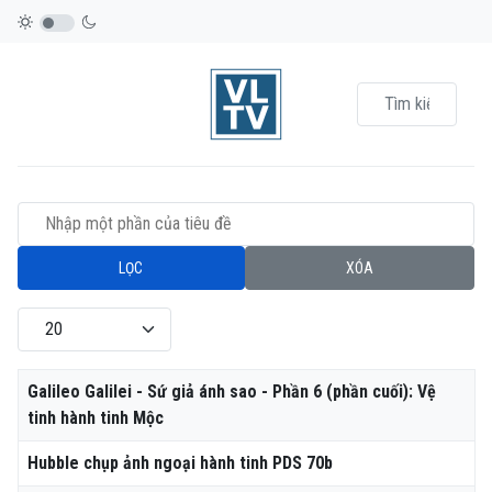
Nhập một phần của tiêu đề
LỌC
XÓA
Hiển thị #
Tiêu đề
Galileo Galilei - Sứ giả ánh sao - Phần 6 (phần cuối): Vệ
tinh hành tinh Mộc
Hubble chụp ảnh ngoại hành tinh PDS 70b