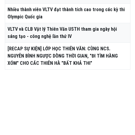
Nhiều thành viên VLTV đạt thành tích cao trong các kỳ thi
Olympic Quốc gia
VLTV và CLB Vật lý Thiên Văn USTH tham gia ngày hội
sáng tạo - công nghệ lần thứ IV
[RECAP SỰ KIỆN] LỚP HỌC THIÊN VĂN: CÙNG NCS.
NGUYỄN BÌNH NGƯỢC DÒNG THỜI GIAN, "ĐI TÌM HÀNG
XÓM" CHO CÁC THIÊN HÀ "BẤT KHẢ THI"