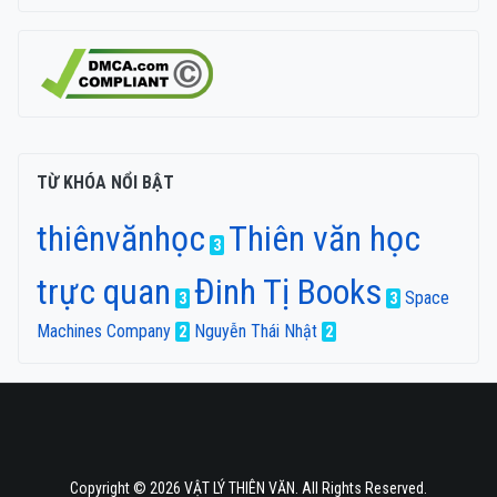
TỪ KHÓA NỔI BẬT
thiênvănhọc
Thiên văn học
3
trực quan
Đinh Tị Books
Space
3
3
Machines Company
Nguyễn Thái Nhật
2
2
Copyright © 2026 VẬT LÝ THIÊN VĂN. All Rights Reserved.