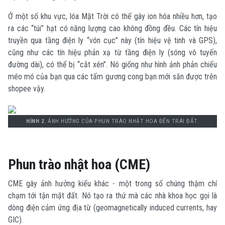
Ở một số khu vực, lóa Mặt Trời có thể gây ion hóa nhiều hơn, tạo
ra các “túi” hạt có năng lượng cao không đồng đều.
Các tín hiệu
truyền qua tầng điện ly “vón cục” này (tín hiệu vệ tinh và GPS),
cũng như các tín hiệu phản xạ từ tầng điện ly (sóng vô tuyến
đường dài), có thể bị “cắt xén”.
Nó giống như hình ảnh phản chiếu
méo mó của bạn qua các tấm gương cong bạn mới săn được trên
shopee vậy.
HÌNH 2.
ẢNH HƯỞNG CỦA PHUN TRÀO NHẬT HOA ĐẾN TRÁI ĐẤT.
Phun trào nhật hoa (CME)
CME gây ảnh hưởng kiểu khác - một trong số chúng thậm chí
chạm tới tận mặt đất. Nó tạo ra thứ mà các nhà khoa học gọi là
dòng điện cảm ứng địa từ (geomagnetically induced currents, hay
GIC).