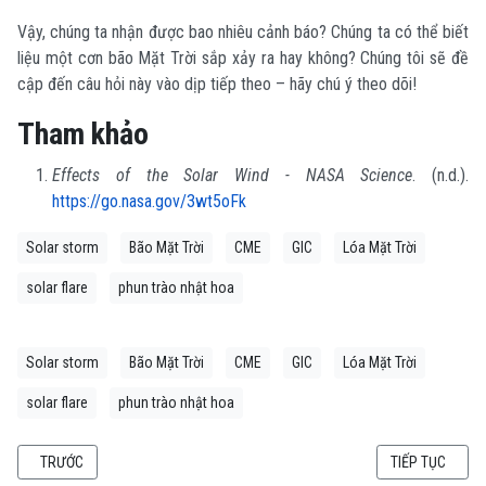
Vậy, chúng ta nhận được bao nhiêu cảnh báo? Chúng ta có thể biết
liệu một cơn bão Mặt Trời sắp xảy ra hay không?
Chúng tôi sẽ đề
cập đến câu hỏi này vào dịp tiếp theo – hãy chú ý theo dõi!
Tham khảo
Effects of the Solar Wind - NASA Science
. (n.d.).
https://go.nasa.gov/3wt5oFk
Solar storm
Bão Mặt Trời
CME
GIC
Lóa Mặt Trời
solar flare
phun trào nhật hoa
Solar storm
Bão Mặt Trời
CME
GIC
Lóa Mặt Trời
solar flare
phun trào nhật hoa
BÀI VIẾT TRƯỚC: TÌM HIỂU MÔI TRƯỜNG SỐNG NGOÀI TRÁI ĐẤT - HÀNH T
BÀI VIẾT KẾ TI
TRƯỚC
TIẾP TỤC