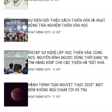
TIN NGHIÊN CỨU
07.OCT
SỰ KIỆN GIỚI THIỆU SÁCH THIÊN VĂN VÀ HOẠT
ĐỘNG TRẢI NGHIỆM THIÊN VĂN HỌC
HOẠT ĐỘNG VLTV
23.SEP
[RECAP SỰ KIỆN] LỚP HỌC THIÊN VĂN: CÙNG
NCS. NGUYỄN BÌNH NGƯỢC DÒNG THỜI GIAN, "ĐI
TÌM HÀNG XÓM" CHO CÁC THIÊN HÀ "BẤT KHẢ
THI"
HOẠT ĐỘNG VLTV
12.SEP
HÀNH TRÌNH "SĂN NGUYỆT THỰC 2025": MỘT
ĐÊM KHÔNG NGỦ CHẠM TỚI VŨ TRỤ
HOẠT ĐỘNG VLTV
11.SEP