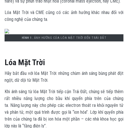
flare) và sự phun trào nhật hoa (coronal mass ejection, hay CME).
Lóa Mặt Trời và CME cũng có các ảnh hưởng khác nhau đối với
công nghệ của chúng ta.
HÌNH 1.
ẢNH HƯỞNG CỦA LÓA MẶT TRỜI ĐẾN TRÁI ĐẤT
Lóa Mặt Trời
Hãy bắt đầu với lóa Mặt Trời: những chùm ánh sáng bùng phát đột
ngột, dữ dội từ Mặt Trời.
Khi ánh sáng từ lóa Mặt Trời tiếp cận Trái Đất, chúng sẽ tiếp thêm
rất nhiều năng lượng cho bầu khí quyển phía trên của chúng
ta.
Năng lượng này cho phép các electron thoát ra khỏi nguyên tử
và phân tử, một quá trình được gọi là “ion hóa”.
Lớp khí quyển phía
trên của chúng ta đã bị ion hóa một phần – các nhà khoa học gọi
lớp này là “tầng điện ly”.