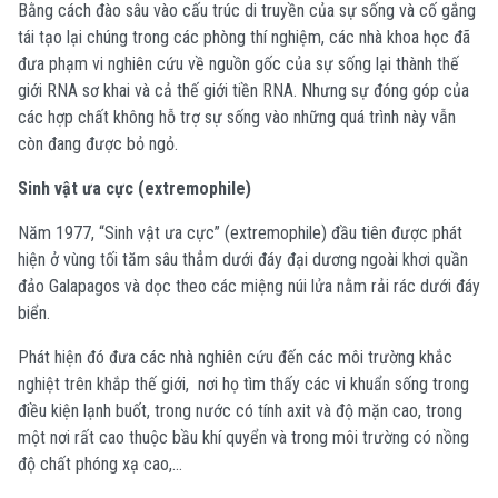
Bằng cách đào sâu vào cấu trúc di truyền của sự sống và cố gắng
tái tạo lại chúng trong các phòng thí nghiệm, các nhà khoa học đã
đưa phạm vi nghiên cứu về nguồn gốc của sự sống lại thành thế
giới RNA sơ khai và cả thế giới tiền RNA. Nhưng sự đóng góp của
các hợp chất không hỗ trợ sự sống vào những quá trình này vẫn
còn đang được bỏ ngỏ.
Sinh vật ưa cực (extremophile)
Năm 1977, “Sinh vật ưa cực” (extremophile) đầu tiên được phát
hiện ở vùng tối tăm sâu thẳm dưới đáy đại dương ngoài khơi quần
đảo Galapagos và dọc theo các miệng núi lửa nằm rải rác dưới đáy
biển.
Phát hiện đó đưa các nhà nghiên cứu đến các môi trường khắc
nghiệt trên khắp thế giới, nơi họ tìm thấy các vi khuẩn sống trong
điều kiện lạnh buốt, trong nước có tính axit và độ mặn cao, trong
một nơi rất cao thuộc bầu khí quyển và trong môi trường có nồng
độ chất phóng xạ cao,...