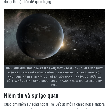
đó lại là một tiền đề quan trọng.
HÌNH ẢNH MINH HỌA CỦA KEPLER 62F, MỘT NGOẠI HÀNH TINH ĐƯỢC PHÁT
HIỆN BẰNG KÍNH VIỄN VỌNG KHÔNG GIAN KEPLER. CÁC NHÀ KHOA HỌC
CHO RẰNG HÀNH TINH NÀY CÓ THỂ LÀ MỘT HÀNH TINH ĐÁ CÓ NƯỚC VÀ
CÓ KHẢ NĂNG SINH SỐNG ĐƯỢC. CREDIT: NASA AMES/JPL-CALTECH/TIM
PYLE.
Niềm tin và sự lạc quan
Cuộc tìm kiếm sự sống ngoài Trái Đất đã mở ra chiếc hộp Pandora