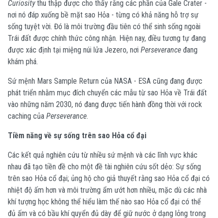
Curiosity
thu thập được cho thấy rằng các phần của Gale Crater -
nơi nó đáp xuống bề mặt sao Hỏa - từng có khả năng hỗ trợ sự
sống tuyệt vời. Đó là môi trường đầu tiên có thể sinh sống ngoài
Trái đất được chính thức công nhận. Hiện nay, điều tương tự đang
được xác định tại miệng núi lửa Jezero, nơi
Perseverance
đang
khám phá.
Sứ mệnh Mars Sample Return của NASA - ESA cũng đang được
phát triển nhằm mục đích chuyển các mẫu từ sao Hỏa về Trái đất
vào những năm 2030, nó đang được tiến hành đồng thời với rock
caching của
Perseverance
.
Tiềm năng về sự sống trên sao Hỏa cổ đại
Các kết quả nghiên cứu từ nhiều sứ mệnh và các lĩnh vực khác
nhau đã
tạo tiền đề cho một đề tài nghiên cứu sốt dẻo: Sự sống
trên sao Hỏa cổ đại;
ủng hộ cho giả thuyết rằng sao Hỏa cổ đại có
nhiệt độ ấm hơn và môi trường ẩm ướt hơn nhiều, mặc dù các nhà
khí tượng học không thể hiểu làm thế nào sao Hỏa cổ đại có thể
đủ ấm và có bầu khí quyển đủ dày để giữ nước ở dạng lỏng trong