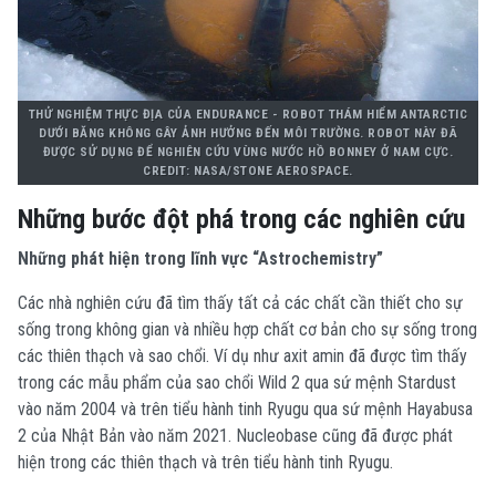
THỬ NGHIỆM THỰC ĐỊA CỦA ENDURANCE - ROBOT THÁM HIỂM ANTARCTIC
DƯỚI BĂNG KHÔNG GÂY ẢNH HƯỞNG ĐẾN MÔI TRƯỜNG. ROBOT NÀY ĐÃ
ĐƯỢC SỬ DỤNG ĐỂ NGHIÊN CỨU VÙNG NƯỚC HỒ BONNEY Ở NAM CỰC.
CREDIT: NASA/STONE AEROSPACE.
Những bước đột phá trong các nghiên cứu
Những phát hiện trong lĩnh vực “Astrochemistry”
Các nhà nghiên cứu đã tìm thấy tất cả các chất cần thiết cho sự
sống trong không gian và nhiều hợp chất cơ bản cho sự sống trong
các thiên thạch và sao chổi. Ví dụ như axit amin đã được tìm thấy
trong các mẫu phẩm của sao chổi Wild 2 qua sứ mệnh Stardust
vào năm 2004 và trên tiểu hành tinh Ryugu qua sứ mệnh Hayabusa
2 của Nhật Bản vào năm 2021. Nucleobase cũng đã được phát
hiện trong các thiên thạch và trên tiểu hành tinh Ryugu.