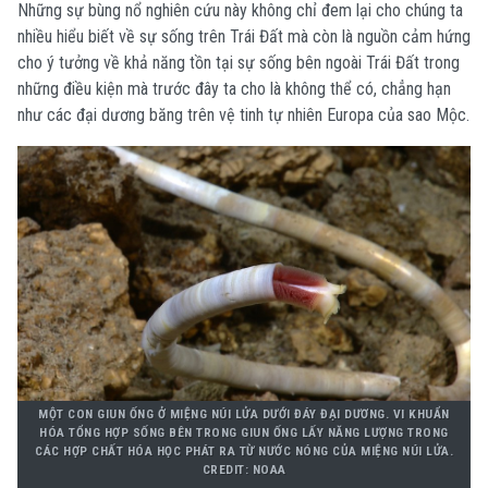
Những sự bùng nổ nghiên cứu này không chỉ đem lại cho chúng ta
nhiều hiểu biết về sự sống trên Trái Đất mà còn là nguồn cảm hứng
cho ý tưởng về khả năng tồn tại sự sống bên ngoài Trái Đất trong
những điều kiện mà trước đây ta cho là không thể có, chẳng hạn
như các đại dương băng trên vệ tinh tự nhiên Europa của sao Mộc.
MỘT CON GIUN ỐNG Ở MIỆNG NÚI LỬA DƯỚI ĐÁY ĐẠI DƯƠNG. VI KHUẨN
HÓA TỔNG HỢP SỐNG BÊN TRONG GIUN ỐNG LẤY NĂNG LƯỢNG TRONG
CÁC HỢP CHẤT HÓA HỌC PHÁT RA TỪ NƯỚC NÓNG CỦA MIỆNG NÚI LỬA.
CREDIT: NOAA