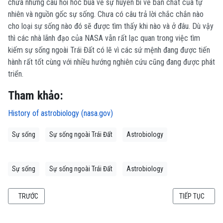
chứa những câu hỏi hóc búa về sự huyền bí về bản chất của tự
nhiên và nguồn gốc sự sống. Chưa có câu trả lời chắc chắn nào
cho loại sự sống nào đó sẽ được tìm thấy khi nào và ở đâu. Dù vậy
thì các nhà lãnh đạo của NASA vẫn rất lạc quan trong việc tìm
kiếm sự sống ngoài Trái Đất có lẽ vì các sứ mệnh đang được tiến
hành rất tốt cùng với nhiều hướng nghiên cứu cũng đang được phát
triển.
Tham khảo:
History of astrobiology (nasa.gov)
Sự sống
Sự sống ngoài Trái Đất
Astrobiology
Sự sống
Sự sống ngoài Trái Đất
Astrobiology
BÀI VIẾT TRƯỚC: BÃO MẶT TRỜI ẢNH HƯỞNG ĐẾN CÔNG NGHỆ CỦA CHÚNG 
BÀI VIẾT KẾ TI
TRƯỚC
TIẾP TỤC