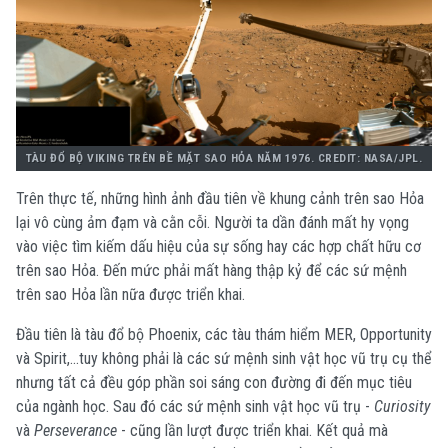
TÀU ĐỔ BỘ VIKING TRÊN BỀ MẶT SAO HỎA NĂM 1976. CREDIT: NASA/JPL.
Trên thực tế, những hình ảnh đầu tiên về khung cảnh trên sao Hỏa
lại vô cùng ảm đạm và cằn cỗi. Người ta dần đánh mất hy vọng
vào việc tìm kiếm dấu hiệu của sự sống hay các hợp chất hữu cơ
trên sao Hỏa. Đến mức phải mất hàng thập kỷ để các sứ mệnh
trên sao Hỏa lần nữa được triển khai.
Đầu tiên là tàu đổ bộ Phoenix, các tàu thám hiểm MER, Opportunity
và Spirit,...tuy không phải là các sứ mệnh sinh vật học vũ trụ cụ thể
nhưng tất cả đều góp phần soi sáng con đường đi đến mục tiêu
của ngành học. Sau đó các sứ mệnh sinh vật học vũ trụ -
Curiosity
và
Perseverance
- cũng lần lượt được triển khai. Kết quả mà