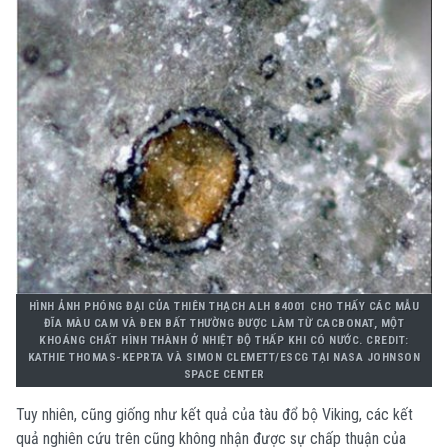
HÌNH ẢNH PHÓNG ĐẠI CỦA THIÊN THẠCH ALH 84001 CHO THẤY CÁC MẪU
ĐĨA MÀU CAM VÀ ĐEN BẤT THƯỜNG ĐƯỢC LÀM TỪ CACBONAT, MỘT
KHOÁNG CHẤT HÌNH THÀNH Ở NHIỆT ĐỘ THẤP KHI CÓ NƯỚC. CREDIT:
KATHIE THOMAS-KEPRTA VÀ SIMON CLEMETT/ESCG TẠI NASA JOHNSON
SPACE CENTER
Tuy nhiên, cũng giống như kết quả của tàu đổ bộ Viking, các kết
quả nghiên cứu trên cũng không nhận được sự chấp thuận của