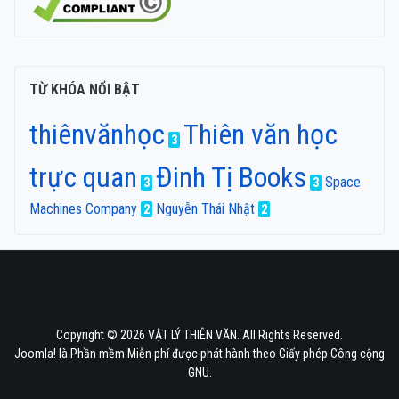
TỪ KHÓA NỔI BẬT
thiênvănhọc
Thiên văn học
3
trực quan
Đinh Tị Books
Space
3
3
Machines Company
Nguyễn Thái Nhật
2
2
Copyright © 2026 VẬT LÝ THIÊN VĂN. All Rights Reserved.
Joomla!
là Phần mềm Miễn phí được phát hành theo
Giấy phép Công cộng
GNU.