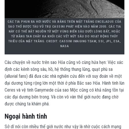
CÁC TIA PHUN RA HƠI NƯỚC VÀ BĂNG TRÊN MẶT TRĂNG ENCELADUS CỦA
SAO THỔ ĐƯỢC TÀU VŨ TRỤ CASSINI PHÁT HIỆN VÀO NĂM 2005. CÁC TIA
NÀY CÓ THỂ BẮT NGUỒN TỪ MỘT VÙNG BIỂN SÂU DƯỚI LÒNG ĐẤT, HOẶC
TỪ BĂNG TAN CHẢY RA KHỎI CÁC VẾT NỨT SÂU DO HOẠT ĐỘNG THỦY
TRIỀU CỦA MẶT TRĂNG. CREDIT: CASSINI IMAGING TEAM, SSI, JPL, ESA,
NASA
Câu chuyện về nước trên sao Hỏa cũng vô cùng hứa hẹn: Việc xác
định các kênh sông sâu, hồ, hệ thống thung lũng, quạt phù sa
(alluvial fans) đã đưa các nhà nghiên cứu đến với suy đoán về một
đại dương từng rộng lớn một thời ở phía Bắc sao Hỏa. Hành tinh lùn
Ceres và vệ tinh Ganymede của sao Mộc cũng có khả năng tồn tại
các đại dương bên trong. Và còn vô vàn thế giới nước đang chờ
được chúng ta khám phá.
Ngoại hành tinh
Sở dĩ nói còn nhiều thế giới nước như vậy là nhờ cuộc cách mạng