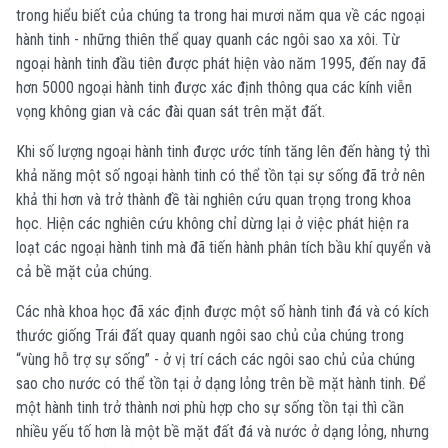
trong hiểu biết của chúng ta trong hai mươi năm qua về các ngoại
hành tinh - những thiên thể quay quanh các ngôi sao xa xôi. T
ừ
ngoại hành tinh đầu tiên được phát hiện vào năm 1995, đến nay đã
hơn 5000 ngoại hành tinh được xác định thông qua các kính viễn
vọng không gian và các đài quan sát trên mặt đất.
Khi số lượng ngoại hành tinh được ước tính tăng lên đến hàng tỷ thì
khả năng một số ngoại hành tinh có thể tồn tại sự sống đã trở nên
khả thi hơn và trở thành đề tài nghiên cứu quan trọng trong khoa
học. Hiện các nghiên cứu không chỉ dừng lại ở việc phát hiện ra
loạt các ngoại hành tinh mà đã tiến hành phân tích bầu khí quyển và
cả bề mặt của chúng.
Các nhà khoa học đã xác định được một số hành tinh đá và có kích
thước giống Trái đất quay quanh ngôi sao chủ của chúng trong
“vùng hỗ trợ sự sống” -
ở vị trí cách các ngôi sao chủ của chúng
sao cho nước có thể tồn tại ở dạng lỏng trên bề mặt hành tinh
.
Để
một hành tinh trở thành nơi phù hợp cho sự sống tồn tại thì cần
nhiều yếu tố hơn là một bề mặt đất đá và nước ở dạng lỏng, nhưng