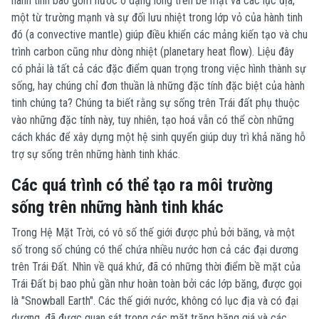
hành tinh bao gồm nước ở dạng lỏng trên bề mặt và các lục địa,
một từ trường mạnh và sự đối lưu nhiệt trong lớp vỏ của hành tinh
đó (a convective mantle) giúp điều khiển các mảng kiến tạo và chu
trình carbon cũng như dòng nhiệt (planetary heat flow). Liệu đây
có phải là tất cả các đặc điểm quan trọng trong việc hình thành sự
sống, hay chúng chỉ đơn thuần là những đặc tính đặc biệt của hành
tinh chúng ta? Chúng ta biết rằng sự sống trên Trái đất phụ thuộc
vào những đặc tính này, tuy nhiên, tạo hoá vẫn có thể còn những
cách khác để xây dựng một hệ sinh quyển giúp duy trì khả năng hỗ
trợ sự sống trên những hành tinh khác.
Các quá trình có thể tạo ra môi trường
sống trên những hành tinh khác
Trong Hệ Mặt Trời, có vô số thế giới được phủ bởi băng, và một
số trong số chúng có thể chứa nhiều nước hơn cả các đại dương
trên Trái Đất. Nhìn về quá khứ, đã có những thời điểm bề mặt của
Trái Đất bị bao phủ gần như hoàn toàn bởi các lớp băng, được gọi
là "Snowball Earth". Các thế giới nước, không có lục địa và có đại
dương, đã được quan sát trong các mặt trăng băng giá và các