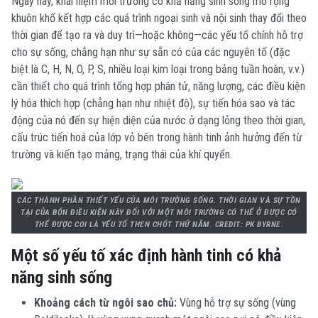
Ngày nay, khái niệm môi trường có khả năng sinh sống mở rộng
khuôn khổ kết hợp các quá trình ngoại sinh và nội sinh thay đổi theo
thời gian để tạo ra và duy trì—hoặc không—các yếu tố chính hỗ trợ
cho sự sống,
chẳng hạn như sự sẵn có của các nguyên tố (đặc
biệt là C, H, N, O, P, S, nhiều loại kim loại trong bảng tuần hoàn, v.v.)
cần thiết cho quá trình tổng hợp phân tử, năng lượng, các điều kiện
lý hóa thích hợp (chẳng hạn như nhiệt độ)
, sự tiến hóa sao và tác
động của nó đến sự hiện diện của nước ở dạng lỏng theo thời gian,
cấu trúc tiến hoá của lớp vỏ bên trong hành tinh ảnh hưởng đến từ
trường và kiến ​​tạo mảng, trạng thái của khí quyển.
CÁC THÀNH PHẦN THIẾT YẾU CỦA MÔI TRƯỜNG SỐNG. THỜI GIAN VÀ SỰ TỒN
TẠI CỦA BỐN ĐIỀU KIỆN NÀY ĐỐI VỚI MỘT MÔI TRƯỜNG CÓ THỂ Ở ĐƯỢC CÓ
THỂ ĐƯỢC COI LÀ YẾU TỐ THEN CHỐT THỨ NĂM. CREDIT: PK BYRNE.
Một số yếu tố xác định hành tinh có khả
năng sinh sống
Khoảng cách từ ngôi sao chủ:
Vùng hỗ trợ sự sống (vùng