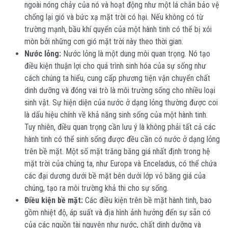
ngoài nóng chảy của nó và hoạt động như một lá chắn bảo vệ
chống lại gió và bức xạ mặt trời có hại. Nếu không có từ
trường mạnh, bầu khí quyển của một hành tinh có thể bị xói
mòn bởi những cơn gió mặt trời này theo thời gian.
Nước lỏng:
Nước lỏng là một dung môi quan trọng. Nó tạo
điều kiện thuận lợi cho quá trình sinh hóa của sự sống như
cách chúng ta hiểu, cung cấp phương tiện vận chuyển chất
dinh dưỡng và đóng vai trò là môi trường sống cho nhiều loại
sinh vật. Sự hiện diện của nước ở dạng lỏng thường được coi
là dấu hiệu chính về khả năng sinh sống của một hành tinh.
Tuy nhiên, điều quan trọng cần lưu ý là không phải tất cả các
hành tinh có thể sinh sống được đều cần có nước ở dạng lỏng
trên bề mặt. Một số mặt trăng băng giá nhất định trong hệ
mặt trời của chúng ta, như Europa và Enceladus, có thể chứa
các đại dương dưới bề mặt bên dưới lớp vỏ băng giá của
chúng, tạo ra môi trường khả thi cho sự sống.
Điều kiện bề mặt:
Các điều kiện trên bề mặt hành tinh, bao
gồm nhiệt độ, áp suất và địa hình ảnh hưởng đến sự sẵn có
của các nguồn tài nguyên như nước, chất dinh dưỡng và