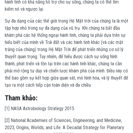
hành tinh có khả năng hỗ trợ cho sự sống, chúng ta có thể tìm
kiếm nó và ngược lại.
Sự đa dạng của các thế giới trong Hệ Mặt trời của chúng ta là một
tập hợp nhỏ trong sự đa dạng của vũ trụ. Khi chúng ta bắt đầu
khám phá các hệ thống ngoại hành tinh, chúng ta phải dựa trên sự
hiểu biết của mình về Trái đất và các hành tinh khác (và các mặt
trăng của chúng) trong Hệ Mặt Trời để phát triển những cơ sở lý
thuyết quan trọng. Tuy nhiên, để hiểu được cách sự sống hình
thành, phát triển và tồn tại trên các hành tinh khác, chúng ta cần
phải mở rộng tư duy và chiến lược khám phá của mình. Điều này có
thể bao gồm sự kết hợp giữa quan sát, mô hình hóa, và lý thuyết để
tạo ra một cách tiếp cận toàn diện và đa chiều.
Tham khảo:
[1] NASA Astrobiology Strategy 2015
[2] National Academies of Sciences, Engineering, and Medicine,
2023, Origins, Worlds, and Life: A Decadal Strategy for Planetary