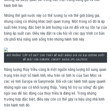
hành tinh lùn.
Những thế giới nước này có thể tương tự với thế giới băng giá,
nhưng cũng có những khác biệt quan trọng. Một trong số đó là áp
suất bên trong, đặc biệt là ảnh hưởng của nó đối với sự tồn tại của
băng áp suất cao. Điều này đặt ra câu hỏi về các quy trình cơ bản
chi phối khả năng sinh sống trên những hành tinh này.
MÔ PHỎNG “LỚP VỎ DÀY” CHO THẤY BỀ MẶT BĂNG GIÁ VÀ ĐẠI DƯƠNG DƯỚI
BỀ MẶT CỦA EUROPA. CREDIT: NASA/JPL-CALTECH.
Năng lượng thủy triều cũng là một nguồn năng lượng bổ sung quan
trọng trên một số hành tinh, như trên vệ tinh Io của Sao Mộc và
các vệ tinh Europa và Ganymede. Đối với các hành tinh quay quanh
những ngôi sao có khối lượng thấp, “vùng hỗ trợ sự sống” đủ gần
ngôi sao để tác động của thủy triều là đáng kể. Trong những
trường hợp đặc biệt, điều này còn có thể gây ra hiệu ứng nhà kính
trên hành tinh đó.