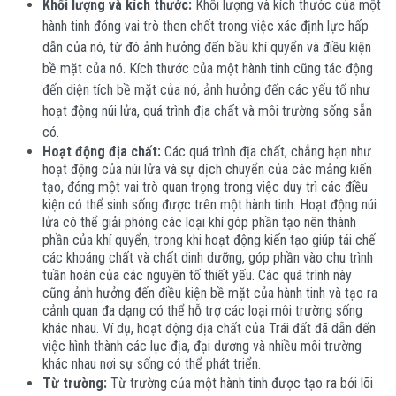
Khối lượng và kích thước:
Khối lượng và kích thước của một
hành tinh đóng vai trò then chốt trong việc xác định lực hấp
dẫn của nó, từ đó ảnh hưởng đến bầu khí quyển và điều kiện
bề mặt của nó. Kích thước của một hành tinh cũng tác động
đến diện tích bề mặt của nó, ảnh hưởng đến các yếu tố như
hoạt động núi lửa, quá trình địa chất và môi trường sống sẵn
có.
Hoạt động địa chất:
Các quá trình địa chất, chẳng hạn như
hoạt động của núi lửa và sự dịch chuyển của các mảng kiến ​​
tạo, đóng một vai trò quan trọng trong việc duy trì các điều
kiện có thể sinh sống được trên một hành tinh. Hoạt động núi
lửa có thể giải phóng các loại khí góp phần tạo nên thành
phần của khí quyển, trong khi hoạt động kiến ​​tạo giúp tái chế
các khoáng chất và chất dinh dưỡng, góp phần vào chu trình
tuần hoàn của các nguyên tố thiết yếu. Các quá trình này
cũng ảnh hưởng đến điều kiện bề mặt của hành tinh và tạo ra
cảnh quan đa dạng có thể hỗ trợ các loại môi trường sống
khác nhau. Ví dụ, hoạt động địa chất của Trái đất đã dẫn đến
việc hình thành các lục địa, đại dương và nhiều môi trường
khác nhau nơi sự sống có thể phát triển.
Từ trường:
Từ trường của một hành tinh được tạo ra bởi lõi