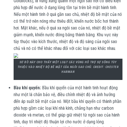
Goldilocks), là vùng xung quanh một ngôi sao nơi có điều kiện
phù hợp để nước ở dạng lỏng tồn tại trên bề mặt hành tinh.
Nếu một hành tinh ở quá gần sao chủ, nhiệt độ bề mặt của nó
có thể trở nên nóng như thiêu đốt, khiến nước bốc hơi thành
hơi. Mặt khác, nếu ở quá xa ngôi sao của nó, nhiệt độ bề mặt
giảm mạnh, khiến nước đóng băng thành băng. Khu vực này
tùy thuộc vào kích thước, nhiệt độ và độ sáng của ngôi sao
chủ và nó có thể khác nhau đối với các loại sao khác nhau.
SƠ ĐỒ NÀY CHO THẤY MỘT LOẠT CÁC VÙNG HỖ TRỢ SỰ SỐNG TÙY
THUỘC VÀO NHIỆT ĐỘ BỀ MẶT CỦA NGÔI SAO CHỦ. CREDIT: CHESTER
HARMAN
Bầu khí quyển:
Bầu khí quyển của một hành tinh hoạt động
như một lá chắn bảo vệ, điều chỉnh nhiệt độ và ảnh hưởng
đến áp suất bề mặt của nó. Một bầu khí quyển có thành phần
phù hợp gồm các loại khí nhà kính, chẳng hạn như carbon
dioxide và metan, có thể giúp giữ nhiệt từ ngôi sao của hành
tinh, duy trì nhiệt độ thuận lợi cho nước ở dạng lỏng.