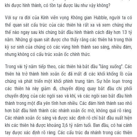
khi được hình thành, có tồn tại được lâu như vậy không?
Với sự ra đời của Kính viễn vọng Không gian Hubble, người ta có
thể quan sát cấu trúc của các thiên hà rất xa và xem chúng như
thế nào ngay sau khi chúng bắt đầu hình thành cách đây hơn 13 tỷ
năm. Những gì quan sát được cho thấy rằng các thiên hà trong thời
kỳ sơ sinh của chúng có các vùng hình thành sao sáng, nhiều đám,
nhưng không có cấu trúc xoắn ốc chính thức.
Trong vài tỷ năm tiếp theo, các thiên hà bắt đầu “lắng xuống”. Các
thiên hà trở thành hình xoắn ốc đã mất đi các khối khổng lồ của
chúng và phát triển một khối phình trung tâm. Sự hỗn loạn trong
các thiên hà này giảm đi, chuyển động quay bắt đầu chi phối
chuyển động của các ngôi sao và khí, và các ngôi sao bắt đầu hình
thành trong một đĩa yên tĩnh hơn nhiều. Các đám hình thành sao nhỏ
hơn bắt đầu hình thành các nhánh xoắn ốc mờ, không quá rõ ràng.
Các nhánh xoắn ốc sáng và được xác định rõ chỉ bắt đầu xuất hiện
khi các thiên hà được khoảng 3,6 tỷ năm tuổi. Ban đầu, có hai cánh
tay được xác định rõ ràng. Các cấu trúc đa nhánh trong các thiên