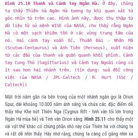
Hình 25.10 Thanh và Cánh tay Ngân Hà.
Ở đây, chúng
ta thấy Thiên hà Ngân Hà tương tự khi quan sát từ
góc nhìn từ trên cao. Hình ảnh này, được thu thập từ
dữ liệu từ sứ mệnh WISE của NASA, cho thấy rằng Ngân
Hà có một vạch khiêm tốn ở các vùng trung tâm của
nó. Hai cánh tay xoắn ốc, Thuẫn Bài - Nhân Mã
(Scutum-Centaurus) và Anh Tiên (Perseus), xuất hiện
từ các đầu của thanh và quấn quanh khối phình. Cánh
tay Cung Thủ (Sagittarius) và Cánh tay Ngoài cùng có
ít sao hơn hai nhánh trên. (tín dụng: sửa đổi công
việc của NASA / JPL-Caltech / R. Hurt (SSC /
Caltech))
Mặt trời nằm gần rìa bên trong của một nhánh ngắn gọi là Orion
Spur, dài khoảng 10.000 năm ánh sáng và chứa các đặc điểm dễ
thấy như Khe nứt Thiên Nga (Cygnus Rift - tinh vân tối lớn trong
Ngân Hà mùa hè) và Tinh vân Orion sáng.
Hình 25.11
cho thấy một
vài vật thể khác có chung phần nhỏ này của Thiên hà với chúng ta
và rất dễ nhìn thấy. Hãy nhớ rằng, chúng ta càng cố gắng nhìn xa