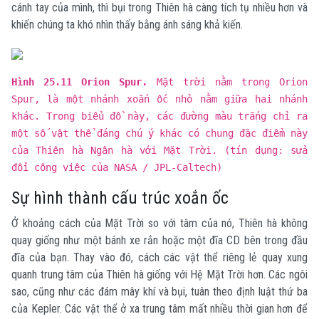
cánh tay của mình, thì bụi trong Thiên hà càng tích tụ nhiều hơn và
khiến chúng ta khó nhìn thấy bằng ánh sáng khả kiến.
Hình 25.11 Orion Spur.
Mặt trời nằm trong Orion
Spur, là một nhánh xoắn ốc nhỏ nằm giữa hai nhánh
khác. Trong biểu đồ này, các đường màu trắng chỉ ra
một số vật thể đáng chú ý khác có chung đặc điểm này
của Thiên hà Ngân hà với Mặt Trời. (tín dụng: sửa
đổi công việc của NASA / JPL-Caltech)
Sự hình thành cấu trúc xoắn ốc
Ở khoảng cách của Mặt Trời so với tâm của nó, Thiên hà không
quay giống như một bánh xe rắn hoặc một đĩa CD bên trong đầu
đĩa của bạn. Thay vào đó, cách các vật thể riêng lẻ quay xung
quanh trung tâm của Thiên hà giống với Hệ Mặt Trời hơn. Các ngôi
sao, cũng như các đám mây khí và bụi, tuân theo định luật thứ ba
của Kepler. Các vật thể ở xa trung tâm mất nhiều thời gian hơn để