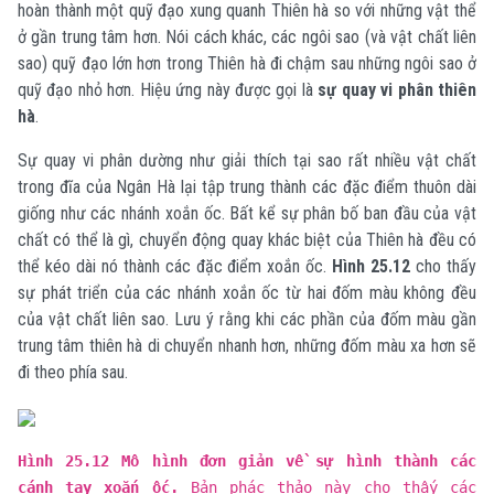
hoàn thành một quỹ đạo xung quanh Thiên hà so với những vật thể
ở gần trung tâm hơn. Nói cách khác, các ngôi sao (và vật chất liên
sao) quỹ đạo lớn hơn trong Thiên hà đi chậm sau những ngôi sao ở
quỹ đạo nhỏ hơn. Hiệu ứng này được gọi là
sự quay vi phân thiên
hà
.
Sự quay vi phân dường như giải thích tại sao rất nhiều vật chất
trong đĩa của Ngân Hà lại tập trung thành các đặc điểm thuôn dài
giống như các nhánh xoắn ốc. Bất kể sự phân bố ban đầu của vật
chất có thể là gì, chuyển động quay khác biệt của Thiên hà đều có
thể kéo dài nó thành các đặc điểm xoắn ốc.
Hình 25.12
cho thấy
sự phát triển của các nhánh xoắn ốc từ hai đốm màu không đều
của vật chất liên sao. Lưu ý rằng khi các phần của đốm màu gần
trung tâm thiên hà di chuyển nhanh hơn, những đốm màu xa hơn sẽ
đi theo phía sau.
Hình 25.12 Mô hình đơn giản về sự hình thành các
cánh tay xoắn ốc.
Bản phác thảo này cho thấy các