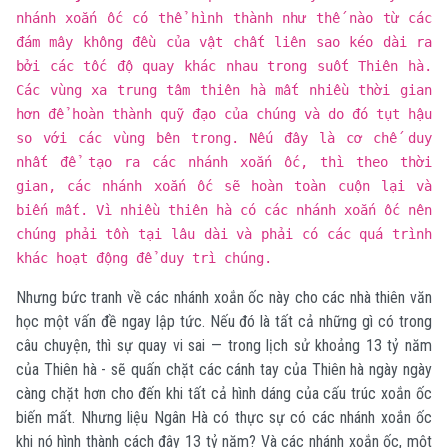
nhánh xoắn ốc có thể hình thành như thế nào từ các
đám mây không đều của vật chất liên sao kéo dài ra
bởi các tốc độ quay khác nhau trong suốt Thiên hà.
Các vùng xa trung tâm thiên hà mất nhiều thời gian
hơn để hoàn thành quỹ đạo của chúng và do đó tụt hậu
so với các vùng bên trong. Nếu đây là cơ chế duy
nhất để tạo ra các nhánh xoắn ốc, thì theo thời
gian, các nhánh xoắn ốc sẽ hoàn toàn cuộn lại và
biến mất. Vì nhiều thiên hà có các nhánh xoắn ốc nên
chúng phải tồn tại lâu dài và phải có các quá trình
khác hoạt động để duy trì chúng.
Nhưng bức tranh về các nhánh xoắn ốc này cho các nhà thiên văn
học một vấn đề ngay lập tức. Nếu đó là tất cả những gì có trong
câu chuyện, thì sự quay vi sai — trong lịch sử khoảng 13 tỷ năm
của Thiên hà - sẽ quấn chặt các cánh tay của Thiên hà ngày ngày
càng chặt hơn cho đến khi tất cả hình dáng của cấu trúc xoắn ốc
biến mất. Nhưng liệu Ngân Hà có thực sự có các nhánh xoắn ốc
khi nó hình thành cách đây 13 tỷ năm? Và các nhánh xoắn ốc, một