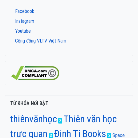
Facebook
Instagram
Youtube
Cộng đồng VLTV Việt Nam
TỪ KHÓA NỔI BẬT
thiênvănhọc
Thiên văn học
3
trực quan
Đinh Tị Books
Space
3
3