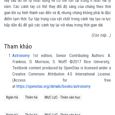
này sau đó sẽ tự hoạt động và có thể tồn tại trong ít nhất vài tỷ
năm. Các cánh tay có thể thay đổi độ sáng của chúng theo thời
gian khi sự hình thành sao đến và đi, nhưng chúng không phải là đặc
điểm tạm thời. Sự tập trung của vật chất trong cánh tay tạo ra lực
hấp dẫn đủ để giữ các cánh tay lại với nhau trong thời gian dài.
(Còn tiếp...)
Tham khảo
Astronomy
1st edition, Senior Contributing Authors: A.
Franknoi, D. Morrison, S. Wolff ©2017 Rice University,
Textbook content produced by OpenStax is licensed under a
Creative Commons Attribution 4.0 International License.
(Access for free
at
https://openstax.org/details/books/astronomy
Ngân hà
Thiên hà
MỤC LỤC - Thiên văn học