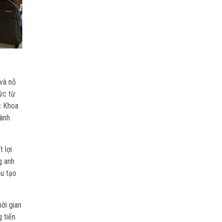
và nỗ
ức từ
c Khoa
hành
 lợi
g anh
au tạo
ời gian
 tiến