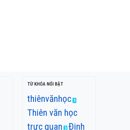
TỪ KHÓA NỔI BẬT
thiênvănhọc
3
Thiên văn học
trực quan
Đinh
3