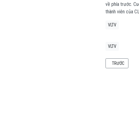
về phía trước. Cu
thành viên của CL
VLTV
VLTV
BÀI VIẾT TRƯỚC:
TRƯỚC