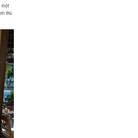
à một
iệm thú