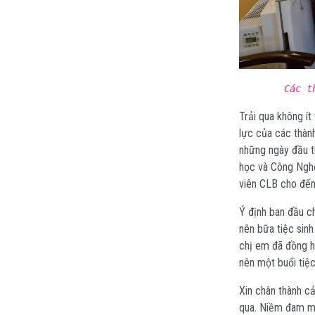
Các t
Trải qua không í
lực của các thàn
những ngày đầu t
học và Công Nghệ
viên CLB cho đến
Ý định ban đầu cho
nên bữa tiệc sin
chị em đã đồng h
nên một buổi tiệc
Xin chân thành c
qua. Niềm đam mê