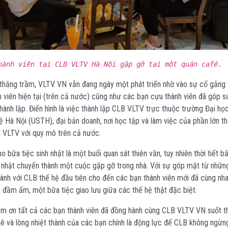
hành viên tại CLB VLTV Hà Nội gặp gỡ tại một quán café.
t thăng trầm, VLTV VN vẫn đang ngày một phát triển nhờ vào sự cố gắng 
h viên hiện tại (trên cả nước) cũng như các bạn cựu thành viên đã góp s
hành lập. Điển hình là việc thành lập CLB VLTV trực thuộc trường Đại họ
 Hà Nội (USTH), đại bản doanh, nơi học tập và làm việc của phần lớn t
 VLTV với quy mô trên cả nước.
 bữa tiệc sinh nhật là một buổi quan sát thiên văn, tuy nhiên thời tiết bất
h nhật chuyển thành một cuộc gặp gỡ trong nhà. Với sự góp mặt từ nhữn
ành với CLB thế hệ đầu tiên cho đến các bạn thành viên mới đã cùng nh
 đầm ấm, một bữa tiệc giao lưu giữa các thế hệ thật đặc biệt.
ảm ơn tất cả các bạn thành viên đã đồng hành cùng CLB VLTV VN suốt th
 và lòng nhiệt thành của các bạn chính là động lực để CLB không ngừng