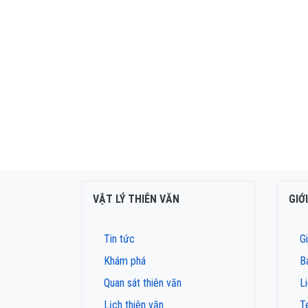
VẬT LÝ THIÊN VĂN
GIỚ
Tin tức
Gi
Khám phá
B
Quan sát thiên văn
L
Lịch thiên văn
T