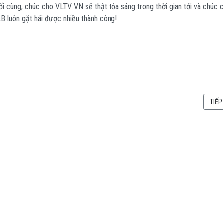
ối cùng, chúc cho VLTV VN sẽ thật tỏa sáng trong thời gian tới và chúc 
B luôn gặt hái được nhiều thành công!
 VLTV VÀ CLB VẬT LÝ THIÊN VĂN USTH THAM GIA NGÀY HỘI SÁNG TẠO - CÔNG NG
BÀI 
TIẾP