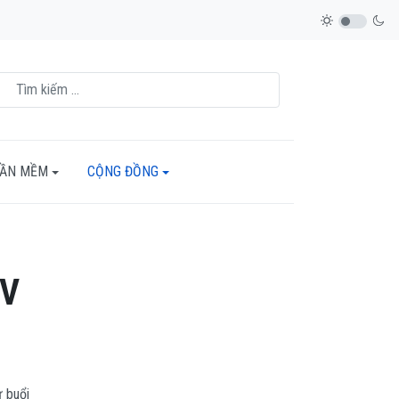
HẦN MỀM
CỘNG ĐỒNG
TV
 buổi