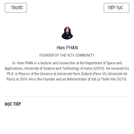
BÀI VIẾT TRƯỚC: CUỘC HỘI NGỘ CỦA CÁC THÀNH VIÊN VLTV TẠI PARIS
BÀI VIẾT KẾ TI
TRƯỚC
TIẾP TỤC
Hien PHAN
FOUNDER OF THE VLTV COMMUNITY
Dr. Hien PHAN is a lecturer and researcher at the Department of Space and
Applications, University of Science and Technology of Hanoi (USTH). He received his
Ph.D. in Physics of the Universe at Université Paris Diderot (Paris VII, Université de
Paris) in 2019. He is the Founder and an Administrator of Vật Lý Thiên Văn (VLTV).
ĐỌC TIẾP