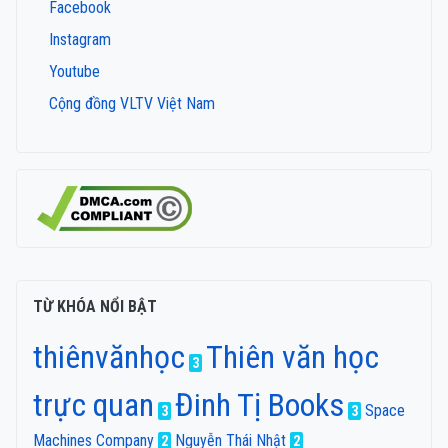
Facebook
Instagram
Youtube
Cộng đồng VLTV Việt Nam
TỪ KHÓA NỔI BẬT
thiênvănhọc
Thiên văn học
3
trực quan
Đinh Tị Books
Space
3
3
Machines Company
Nguyễn Thái Nhật
2
2