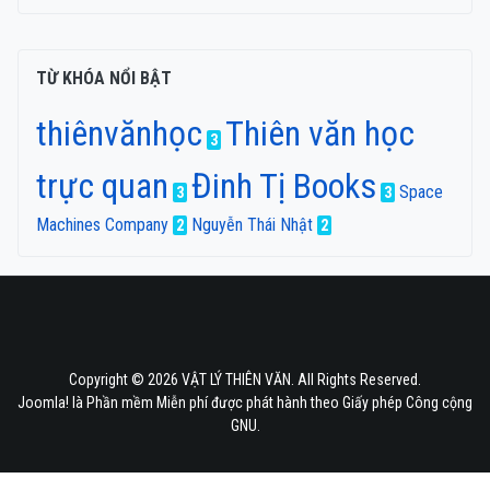
TỪ KHÓA NỔI BẬT
thiênvănhọc
Thiên văn học
3
trực quan
Đinh Tị Books
Space
3
3
Machines Company
Nguyễn Thái Nhật
2
2
Copyright © 2026 VẬT LÝ THIÊN VĂN. All Rights Reserved.
Joomla!
là Phần mềm Miễn phí được phát hành theo
Giấy phép Công cộng
GNU.