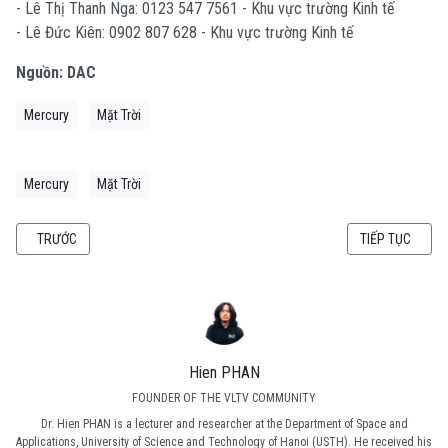
- Lê Thị Thanh Nga: 0123 547 7561 - Khu vực trường Kinh tế
- Lê Đức Kiên: 0902 807 628 - Khu vực trường Kinh tế
Nguồn: DAC
Mercury
Mặt Trời
Mercury
Mặt Trời
BÀI VIẾT TRƯỚC: [DIỄN BIẾN] MƯA SAO BĂNG PERSEIDS 2014
BÀI VIẾT KẾ T
TRƯỚC
TIẾP TỤC
Hien PHAN
FOUNDER OF THE VLTV COMMUNITY
Dr. Hien PHAN is a lecturer and researcher at the Department of Space and
Applications, University of Science and Technology of Hanoi (USTH). He received his