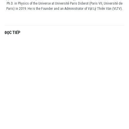
Ph.D. in Physics of the Universe at Université Paris Diderot (Paris VII, Université de
Paris) in 2019. He is the Founder and an Administrator of Vật Lý Thiên Văn (VLTV).
ĐỌC TIẾP