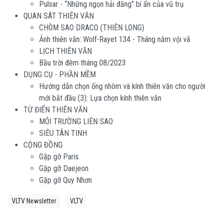
Pulsar - “Những ngọn hải đăng” bí ẩn của vũ trụ
QUAN SÁT THIÊN VĂN
CHÒM SAO DRACO (THIÊN LONG)
Ảnh thiên văn: Wolf-Rayet 134 - Tháng năm vội vã
LỊCH THIÊN VĂN
Bầu trời đêm tháng 08/2023
DỤNG CỤ - PHẦN MỀM
Hướng dẫn chọn ống nhòm và kính thiên văn cho người
mới bắt đầu (3): Lựa chọn kính thiên văn
TỪ ĐIỂN THIÊN VĂN
MÔI TRƯỜNG LIÊN SAO
SIÊU TÂN TINH
CỘNG ĐỒNG
Gặp gỡ Paris
Gặp gỡ Daejeon
Gặp gỡ Quy Nhơn
VLTV Newsletter
VLTV