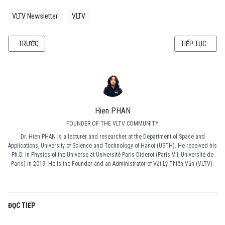
VLTV Newsletter
VLTV
BÀI VIẾT TRƯỚC: BẢN TIN VLTV - VLTV NEWSLETTER THÁNG 08/2023
BÀI VIẾT KẾ TI
TRƯỚC
TIẾP TỤC
Hien PHAN
FOUNDER OF THE VLTV COMMUNITY
Dr. Hien PHAN is a lecturer and researcher at the Department of Space and
Applications, University of Science and Technology of Hanoi (USTH). He received his
Ph.D. in Physics of the Universe at Université Paris Diderot (Paris VII, Université de
Paris) in 2019. He is the Founder and an Administrator of Vật Lý Thiên Văn (VLTV).
ĐỌC TIẾP