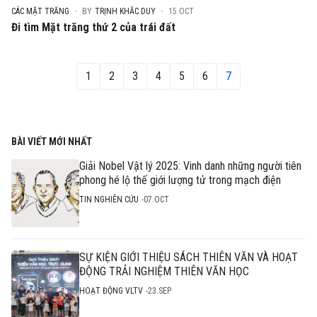
CÁC MẶT TRĂNG
BY
TRỊNH KHẮC DUY
15.OCT
Đi tìm Mặt trăng thứ 2 của trái đất
1
2
3
4
5
6
7
BÀI VIẾT MỚI NHẤT
Giải Nobel Vật lý 2025: Vinh danh những người tiên
phong hé lộ thế giới lượng tử trong mạch điện
TIN NGHIÊN CỨU
07.OCT
SỰ KIỆN GIỚI THIỆU SÁCH THIÊN VĂN VÀ HOẠT
ĐỘNG TRẢI NGHIỆM THIÊN VĂN HỌC
HOẠT ĐỘNG VLTV
23.SEP