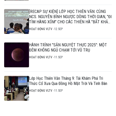
[RECAP SỰ KIỆN] LỚP HỌC THIÊN VĂN: CÙNG
NCS. NGUYỄN BÌNH NGƯỢC DÒNG THỜI GIAN, "ĐI
TÌM HÀNG XÓM" CHO CÁC THIÊN HÀ "BẤT KHẢ
THI"
HOẠT ĐỘNG VLTV
12.SEP
HÀNH TRÌNH "SĂN NGUYỆT THỰC 2025": MỘT
ĐÊM KHÔNG NGỦ CHẠM TỚI VŨ TRỤ
HOẠT ĐỘNG VLTV
11.SEP
Lớp Học Thiên Văn Tháng 9: Tái Khám Phá Tri
Thức Cổ Xưa Qua Đồng Hồ Mặt Trời Và Tinh Bàn
HOẠT ĐỘNG VLTV
11.SEP