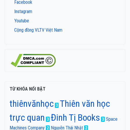
Facebook
Instagram
Youtube
Cộng đồng VLTV Việt Nam
TỪ KHÓA NỔI BẬT
thiênvănhọc
Thiên văn học
3
trực quan
Đinh Tị Books
Space
3
3
Machines Company
Nguyễn Thái Nhật
2
2