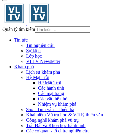
Quản lý tìm kiếm
Tin tức
Tin nghiên cứu
Sự kiện
Lớp học
VLTV Newsletter
Khám phá
Lịch sử khám phá
Hệ Mặt Trời
Hệ Mặt Trời
Các hành tinh
Các mặt trăng
Các vật thể nhỏ
Nhiệm vụ khám phá
Sao - Tinh vân - Thiên hà
Khái niệm Vũ trụ học & Vật lý thiên văn
Công nghệ khám phá vũ trụ
Trái Đất và Khoa học hành tinh
Các cơ quan - tổ chức nghiên cứu