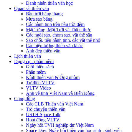
Danh nhân thiên văn học
Quan sát thiên văn
Bầu trời hàng tháng
Mưa sao băng
Các hành tinh trên bầu trời đêm
Mặt Trăng, Mặt Trời và Thiên thực
Các ngôi sao, chòm sao, vật thể sâu
Sao chổi, tiểu hành tinh, các vật thể nhỏ
Các hiện tượng thiên văn khác
Ảnh đẹp thiên văn
Lịch thiên văn
Dụng cụ - phần mềm
Giới thiệu sách
Phần mềm
Kính thiên văn & Ống nhòm
Từ điển VLTV
VLTV Video
Ảnh vệ tinh Việt Nam và Biển Đông
Cộng đồng
Các CLB Thiên văn Việt Nam
Trò chuyện thiên văn
USTH Space Talk
Hoạt động VLTV
Ngày hội TVH nghiệp dư Việt Nam
Space Day: Ngày hội thiên văn học sinh - sinh viên