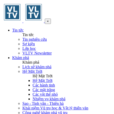
×
Tin tức
Tin tức
Tin nghiên cứu
Sự kiện
Lớp học
VLTV Newsletter
Khám phá
Khám phá
Lịch sử khám phá
Hệ Mặt Trời
Hệ Mặt Trời
Hệ Mặt Trời
Các hành tinh
Các mặt trăng
Các vật thể nhỏ
Nhiệm vụ khám phá
Sao - Tinh vân - Thiên hà
Khái niệm Vũ trụ học & Vật lý thiên văn
Công nghệ khám phá vũ trụ