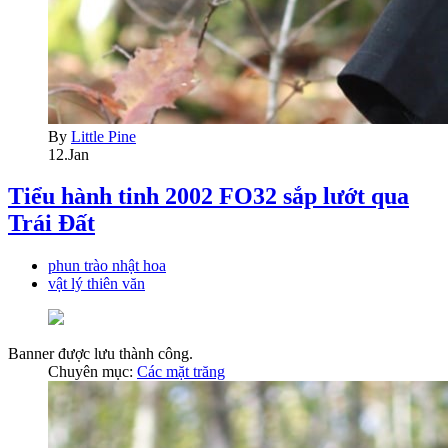
By
Little Pine
12.Jan
Tiểu hành tinh 2002 FO32 sắp lướt qua
Trái Đất
phun trào nhật hoa
vật lý thiên văn
Banner được lưu thành công.
Chuyên mục:
Các mặt trăng