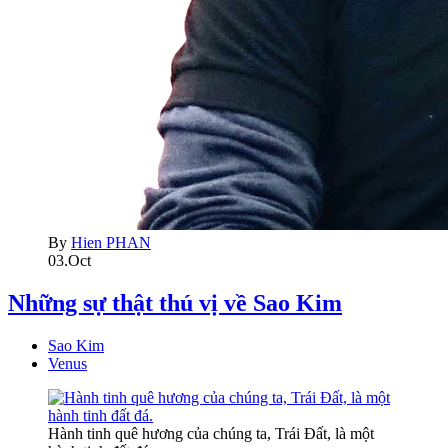
By
Hien PHAN
03.Oct
Những sự thật thú vị về Sao Kim
Sao Kim
Venus
Hành tinh quê hương của chúng ta, Trái Đất, là một