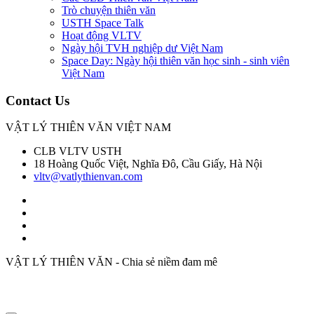
Trò chuyện thiên văn
USTH Space Talk
Hoạt động VLTV
Ngày hội TVH nghiệp dư Việt Nam
Space Day: Ngày hội thiên văn học sinh - sinh viên
Việt Nam
Contact Us
VẬT LÝ THIÊN VĂN VIỆT NAM
CLB VLTV USTH
18 Hoàng Quốc Việt, Nghĩa Đô, Cầu Giấy, Hà Nội
vltv@vatlythienvan.com
VẬT LÝ THIÊN VĂN - Chia sẻ niềm đam mê