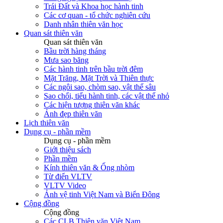
Trái Đất và Khoa học hành tinh
Các cơ quan - tổ chức nghiên cứu
Danh nhân thiên văn học
Quan sát thiên văn
Quan sát thiên văn
Bầu trời hàng tháng
Mưa sao băng
Các hành tinh trên bầu trời đêm
Mặt Trăng, Mặt Trời và Thiên thực
Các ngôi sao, chòm sao, vật thể sâu
Sao chổi, tiểu hành tinh, các vật thể nhỏ
Các hiện tượng thiên văn khác
Ảnh đẹp thiên văn
Lịch thiên văn
Dụng cụ - phần mềm
Dụng cụ - phần mềm
Giới thiệu sách
Phần mềm
Kính thiên văn & Ống nhòm
Từ điển VLTV
VLTV Video
Ảnh vệ tinh Việt Nam và Biển Đông
Cộng đồng
Cộng đồng
Các CLB Thiên văn Việt Nam