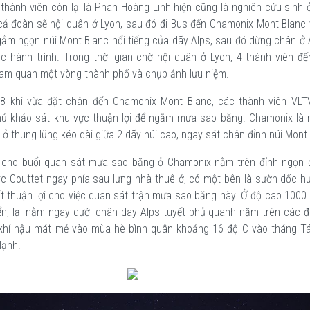
 thành viên còn lại là Phan Hoàng Linh hiện cũng là nghiên cứu sinh ở
ả đoàn sẽ hội quân ở Lyon, sau đó đi Bus đến Chamonix Mont Blanc v
gắm ngọn núi Mont Blanc nổi tiếng của dãy Alps, sau đó dừng chân ở
úc hành trình. Trong thời gian chờ hội quân ở Lyon, 4 thành viên đế
ham quan một vòng thành phố và chụp ảnh lưu niệm.
8 khi vừa đặt chân đến Chamonix Mont Blanc, các thành viên VLT
hủ khảo sát khu vực thuận lợi để ngắm mưa sao băng. Chamonix là 
 ở thung lũng kéo dài giữa 2 dãy núi cao, ngay sát chân đỉnh núi Mont 
n cho buổi quan sát mưa sao băng ở Chamonix nằm trên đỉnh ngọn 
rc Couttet ngay phía sau lưng nhà thuê ở, có một bên là sườn dốc h
t thuận lợi cho việc quan sát trận mưa sao băng này. Ở độ cao 1000
n, lại nằm ngay dưới chân dãy Alps tuyết phủ quanh năm trên các đỉ
khí hậu mát mẻ vào mùa hè bình quân khoảng 16 độ C vào tháng T
lạnh.