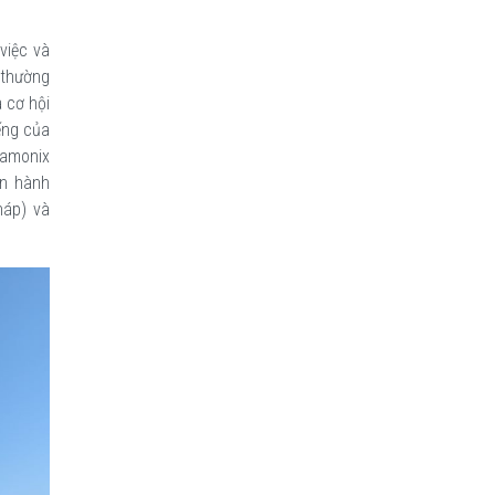
việc và
 thường
 cơ hội
iếng của
hamonix
ến hành
háp) và