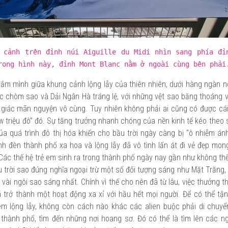
cảnh trên đỉnh núi Aiguille du Midi nhìn sang phía đỉ
rong hình này, đỉnh Mont Blanc nằm ở ngoài cùng bên phải
ắm mình giữa khung cảnh lộng lẫy của thiên nhiên, dưới hàng ngàn n
c chòm sao và Dải Ngân Hà tráng lệ, với những vệt sao băng thoáng v
 giác mãn nguyện vô cùng. Tuy nhiên không phải ai cũng có được cái
w triệu đô” đó. Sự tăng trưởng nhanh chóng của nền kinh tế kéo theo 
a quá trình đô thị hóa khiến cho bầu trời ngày càng bị “ô nhiễm án
nh đèn thành phố xa hoa và lộng lẫy đã vô tình lấn át đi vẻ đẹp mo
 Các thế hệ trẻ em sinh ra trong thành phố ngày nay gần như không th
trời sao đúng nghĩa ngoại trừ một số đối tượng sáng như Mặt Trăng,
 vài ngôi sao sáng nhất. Chính vì thế cho nên đã từ lâu, việc thưởng t
 trở thành một hoạt động xa xỉ với hầu hết mọi người. Để có thể tậ
êm lộng lẫy, không còn cách nào khác các alien buộc phải di chuyể
thành phố, tìm đến những nơi hoang sơ. Đó có thể là tìm lên các ng