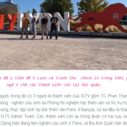
 đầu tiên đến Lyon và tranh thủ check-in trong thời 
ngắn chờ các thành viên còn lại hội quân.
gười, trong đó có 3 người là thành viên của VLTV gồm TS. Phan Than
ũng - nghiên cứu sinh tại Phòng thí nghiệm Hạt thiên văn và Vũ trụ h
ung, thực tập sinh tại Đài thiên văn Paris ở Nançay, cả ba đều là thà
VLTV Admin Team. Các thành viên còn lại trong đoàn có hai cựu si
 Dũng hiện đang làm nghiên cứu sinh ở Paris, và Bùi Anh Quân hiện đ