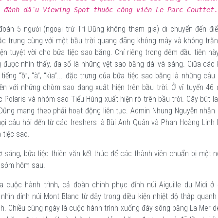
c đánh dấu Viewing Spot thuộc công viên Le Parc Couttet
đoàn 5 người (ngoại trừ Trí Dũng không tham gia) di chuyển đến đi
ặc trưng cùng với một bầu trời quang đãng không mây và không trăn
iện tuyệt vời cho bữa tiệc sao băng. Chỉ riêng trong đêm đầu tiên nà
 được nhìn thấy, đa số là những vệt sao băng dài và sáng. Giữa các
iếng “ồ”, “à”, “kìa”... đặc trưng của bữa tiệc sao băng là những câu
iền với những chòm sao đang xuất hiện trên bầu trời. Ở vĩ tuyến 46 
 Polaris và nhóm sao Tiểu Hùng xuất hiện rõ trên bầu trời. Cây bút l
Dũng mang theo phải hoạt động liên tục. Admin Nhung Nguyễn nhẫn n
 mọi câu hỏi đến từ các freshers là Bùi Anh Quân và Phan Hoàng Linh 
 tiệc sao.
 sáng, bữa tiệc thiên văn kết thúc để các thành viên chuẩn bị một n
g sớm hôm sau.
a cuộc hành trình, cả đoàn chinh phục đỉnh núi Aiguille du Midi ở
hìn đỉnh núi Mont Blanc từ đây trong điều kiện nhiệt độ thấp quanh
h. Chiều cùng ngày là cuộc hành trình xuống đáy sông băng La Mer d