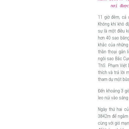
nơi đượ
11 giờ đêm, cả 
Không khí khô đ
sự là một điều k
hơn 40 sao băng
khắc của những t
thần thoại gắn l
ngôi sao Bắc Cực
ThS. Phạm Việt 
thích và trả lời
tham dự một bữa
Đến khoảng 3 giờ
leo núi vào sán
Ngày thứ hai củ
3842m để ngắm n
cùng với gió mạn