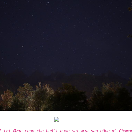
 trí được chọn cho buổi quan sát mưa sao băng ở Chamo