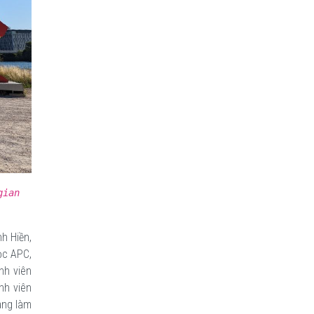
gian
h Hiền,
ọc APC,
nh viên
nh viên
ang làm