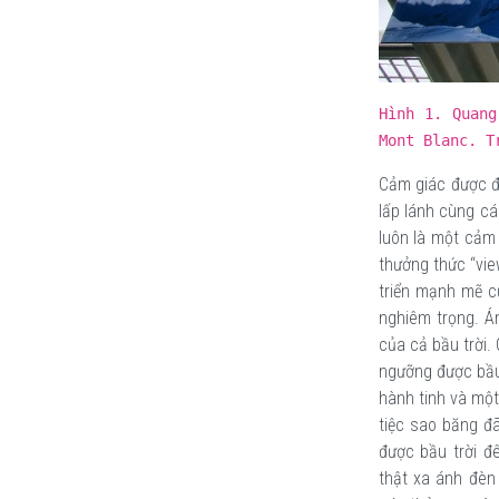
Hình 1.
Quang 
Mont Blanc. T
Cảm giác được đ
lấp lánh cùng cá
luôn là một cảm
thưởng thức “vie
triển mạnh mẽ củ
nghiêm trọng. Á
của cả bầu trời.
ngưỡng được bầu 
hành tinh và một
tiệc sao băng đã
được bầu trời đ
thật xa ánh đèn 