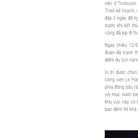
việc ở Toulouse,
Theo kế hoạch, c
đây 2 ngày để n
trước khi kết th
cũng đã kịp đi t
Ngay chiều 12/0
đoàn đã tranh t
điểm du lịch nằm
Vị trí được chọ
công viên Le Pa
phía đông bắc rấ
với mực nước biể
khu vực này có 
ban đêm thì khá 