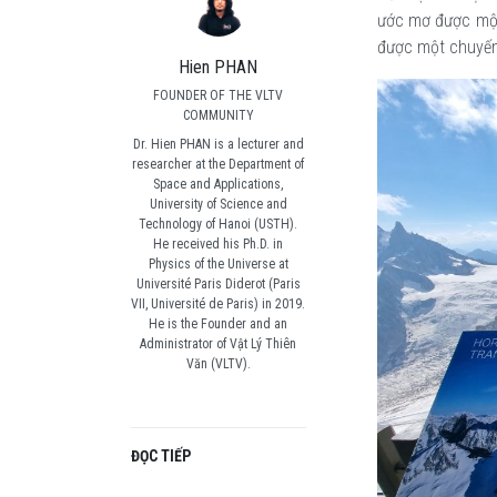
ước mơ được một
được một chuyến
Hien PHAN
FOUNDER OF THE VLTV
COMMUNITY
Dr. Hien PHAN is a lecturer and
researcher at the Department of
Space and Applications,
University of Science and
Technology of Hanoi (USTH).
He received his Ph.D. in
Physics of the Universe at
Université Paris Diderot (Paris
VII, Université de Paris) in 2019.
He is the Founder and an
Administrator of Vật Lý Thiên
Văn (VLTV).
ĐỌC TIẾP