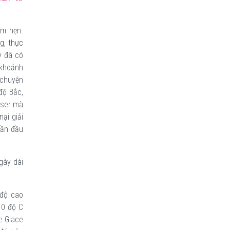
.
ểm hẹn.
g, thực
y đã có
 khoảnh
 chuyện
độ Bắc,
aser mà
ại giải
lần đầu
gày dài
 độ cao
 0 độ C
e Glace