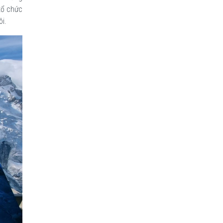
tổ chức
i.