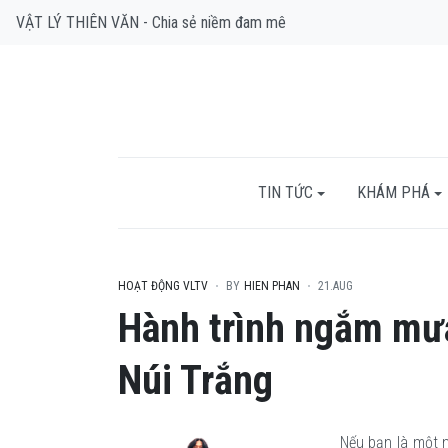
VẬT LÝ THIÊN VĂN - Chia sẻ niềm đam mê
TIN TỨC
KHÁM PHÁ
HOẠT ĐỘNG VLTV
BY
HIEN PHAN
21.AUG
Hành trình ngắm mưa
Núi Trắng
Nếu bạn là một n