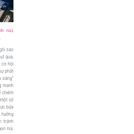
nh núi
.
gôi sao
ụt qua,
 cơ hội
sự phát
h sáng”
ng manh
ể chiêm
 một số
hức bữa
n hưởng
n tránh
ọn núi,