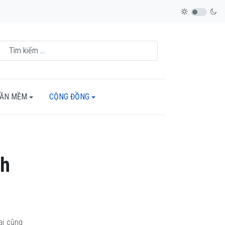
HẦN MỀM
CỘNG ĐỒNG
nh
ai cũng