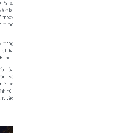
 Paris.
à ở lại
 Annecy
n trước
V trong
một địa
Blanc.
đồi của
ướng về
 mét so
nh núi,
ám, vào