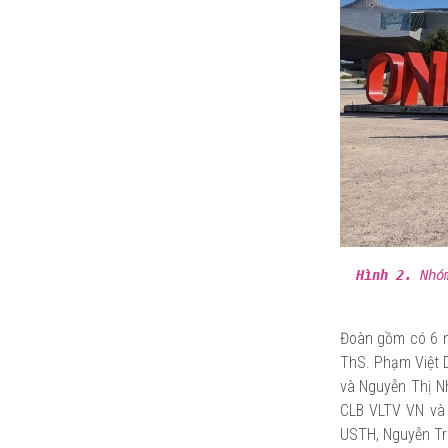
Hình 2.
Nhóm
Đoàn gồm có 6 n
ThS. Phạm Việt D
và Nguyễn Thị Nh
CLB VLTV VN và 
USTH, Nguyễn Trí