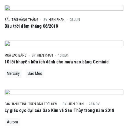
BẦU TRỜI HÀNG THÁNG
BY
HIEN PHAN
03.JUN
Bầu trời đêm tháng 06/2018
MƯA SAO BĂNG
BY
HIEN PHAN
10.DEC
10 lời khuyên hữu ích dành cho mưa sao băng Geminid
Mercury
Sao Mộc
CÁC HÀNH TINH TRÊN BẦU TRỜI ĐÊM
BY
HIEN PHAN
23.NOV
Ly giác cực đại của Sao Kim và Sao Thủy trong năm 2018
Aurora