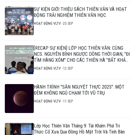
SỰ KIỆN GIỚI THIỆU SÁCH THIÊN VĂN VÀ HOẠT
ĐỘNG TRẢI NGHIỆM THIÊN VĂN HỌC
HOẠT ĐỘNG VLTV
23.SEP
[RECAP SỰ KIỆN] LỚP HỌC THIÊN VĂN: CÙNG
NCS. NGUYỄN BÌNH NGƯỢC DÒNG THỜI GIAN, "ĐI
TÌM HÀNG XÓM" CHO CÁC THIÊN HÀ "BẤT KHẢ
THI"
HOẠT ĐỘNG VLTV
12.SEP
HÀNH TRÌNH "SĂN NGUYỆT THỰC 2025": MỘT
ĐÊM KHÔNG NGỦ CHẠM TỚI VŨ TRỤ
HOẠT ĐỘNG VLTV
11.SEP
Lớp Học Thiên Văn Tháng 9: Tái Khám Phá Tri
Thức Cổ Xưa Qua Đồng Hồ Mặt Trời Và Tinh Bàn