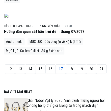
BẦU TRỜI HÀNG THÁNG
BY
NGUYỄN XUÂN
06.JUL
Hướng dẫn quan sát bầu trời đêm tháng 07/2017
Andromeda
MỤC LỤC - Câu chuyện về Hệ Mặt Trời
MỤC LỤC: Galileo Galilei - Sứ giả ánh sao
12
13
14
15
16
17
18
19
20
21
BÀI VIẾT MỚI NHẤT
Giải Nobel Vật lý 2025: Vinh danh những người tiên
phong hé lộ thế giới lượng tử trong mạch điện