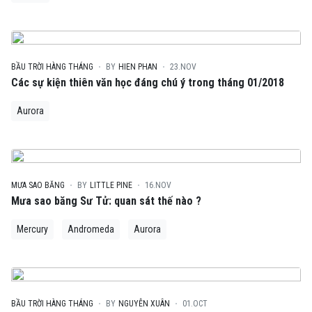
BẦU TRỜI HÀNG THÁNG
BY
HIEN PHAN
23.NOV
Các sự kiện thiên văn học đáng chú ý trong tháng 01/2018
Aurora
MƯA SAO BĂNG
BY
LITTLE PINE
16.NOV
Mưa sao băng Sư Tử: quan sát thế nào ?
Mercury
Andromeda
Aurora
BẦU TRỜI HÀNG THÁNG
BY
NGUYỄN XUÂN
01.OCT