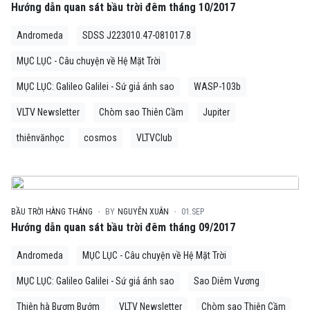
Hướng dẫn quan sát bầu trời đêm tháng 10/2017
Andromeda
SDSS J223010.47-081017.8
MỤC LỤC - Câu chuyện về Hệ Mặt Trời
MỤC LỤC: Galileo Galilei - Sứ giả ánh sao
WASP-103b
VLTV Newsletter
Chòm sao Thiên Cầm
Jupiter
thiênvănhọc
cosmos
VLTVClub
BẦU TRỜI HÀNG THÁNG
BY
NGUYỄN XUÂN
01.SEP
Hướng dẫn quan sát bầu trời đêm tháng 09/2017
Andromeda
MỤC LỤC - Câu chuyện về Hệ Mặt Trời
MỤC LỤC: Galileo Galilei - Sứ giả ánh sao
Sao Diêm Vương
Thiên hà Bươm Bướm
VLTV Newsletter
Chòm sao Thiên Cầm