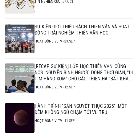
TIN NGHIÊN CỨU
07.OCT
SỰ KIỆN GIỚI THIỆU SÁCH THIÊN VĂN VÀ HOẠT
ĐỘNG TRẢI NGHIỆM THIÊN VĂN HỌC
HOẠT ĐỘNG VLTV
23.SEP
[RECAP SỰ KIỆN] LỚP HỌC THIÊN VĂN: CÙNG
NCS. NGUYỄN BÌNH NGƯỢC DÒNG THỜI GIAN, "ĐI
TÌM HÀNG XÓM" CHO CÁC THIÊN HÀ "BẤT KHẢ
THI"
HOẠT ĐỘNG VLTV
12.SEP
HÀNH TRÌNH "SĂN NGUYỆT THỰC 2025": MỘT
ĐÊM KHÔNG NGỦ CHẠM TỚI VŨ TRỤ
HOẠT ĐỘNG VLTV
11.SEP