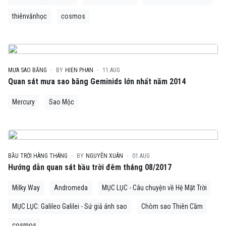
thiênvănhọc
cosmos
MƯA SAO BĂNG
BY
HIEN PHAN
11.AUG
Quan sát mưa sao băng Geminids lớn nhất năm 2014
Mercury
Sao Mộc
BẦU TRỜI HÀNG THÁNG
BY
NGUYỄN XUÂN
01.AUG
Hướng dẫn quan sát bầu trời đêm tháng 08/2017
Milky Way
Andromeda
MỤC LỤC - Câu chuyện về Hệ Mặt Trời
MỤC LỤC: Galileo Galilei - Sứ giả ánh sao
Chòm sao Thiên Cầm
cosmos