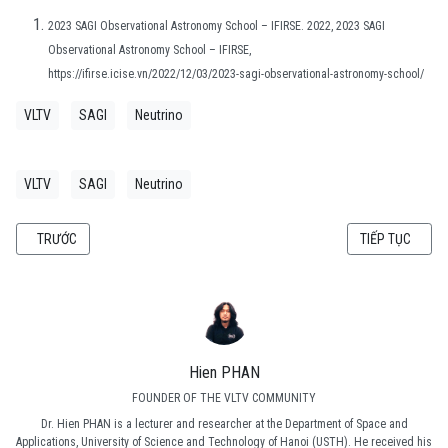
2023 SAGI Observational Astronomy School – IFIRSE. 2022, 2023 SAGI
Observational Astronomy School – IFIRSE,
https://ifirse.icise.vn/2022/12/03/2023-sagi-observational-astronomy-school/
VLTV
SAGI
Neutrino
VLTV
SAGI
Neutrino
BÀI VIẾT TRƯỚC: THÁNG TÁM, THÁNG CỦA SỰ KHỞI ĐẦU MỚI
BÀI VIẾT KẾ TI
TRƯỚC
TIẾP TỤC
Hien PHAN
FOUNDER OF THE VLTV COMMUNITY
Dr. Hien PHAN is a lecturer and researcher at the Department of Space and
Applications, University of Science and Technology of Hanoi (USTH). He received his