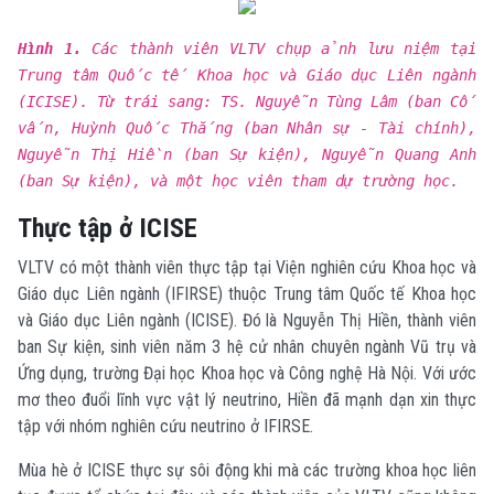
Hình 1.
Các thành viên VLTV chụp ảnh lưu niệm tại
Trung tâm Quốc tế Khoa học và Giáo dục Liên ngành
(ICISE). Từ trái sang: TS. Nguyễn Tùng Lâm (ban Cố
vấn, Huỳnh Quốc Thắng (ban Nhân sự - Tài chính),
Nguyễn Thị Hiền (ban Sự kiện), Nguyễn Quang Anh
(ban Sự kiện), và một học viên tham dự trường học.
Thực tập ở ICISE
VLTV có một thành viên thực tập tại Viện nghiên cứu Khoa học và
Giáo dục Liên ngành (IFIRSE) thuộc Trung tâm Quốc tế Khoa học
và Giáo dục Liên ngành (ICISE). Đó là Nguyễn Thị Hiền, thành viên
ban Sự kiện, sinh viên năm 3 hệ cử nhân chuyên ngành Vũ trụ và
Ứng dụng, trường Đại học Khoa học và Công nghệ Hà Nội. Với ước
mơ theo đuổi lĩnh vực vật lý neutrino, Hiền đã mạnh dạn xin thực
tập với nhóm nghiên cứu neutrino ở IFIRSE.
Mùa hè ở ICISE thực sự sôi động khi mà các trường khoa học liên