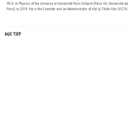
Ph.D. in Physics of the Universe at Université Paris Diderot (Paris VII, Université de
Paris) in 2019. He is the Founder and an Administrator of Vật Lý Thiên Văn (VLTV).
ĐỌC TIẾP