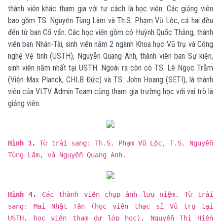
thành viên khác tham gia với tư cách là học viên. Các giảng viên
bao gồm TS. Nguyễn Tùng Lâm và Th.S. Phạm Vũ Lộc, cả hai đều
đến từ ban Cố vấn. Các học viên gồm có Huỳnh Quốc Thắng, thành
viên ban Nhân-Tài, sinh viên năm 2 ngành Khoa học Vũ trụ và Công
nghệ Vệ tinh (USTH), Nguyễn Quang Anh, thành viên ban Sự kiện,
sinh viên năm nhất tại USTH. Ngoài ra còn có TS. Lê Ngọc Trẫm
(Viện Max Planck, CHLB Đức) và TS. John Hoang (SETI), là thành
viên của VLTV Admin Team cũng tham gia trường học với vai trò là
giảng viên.
Hình 3.
Từ trái sang: Th.S. Phạm Vũ Lộc, T.S. Nguyễn
Tùng Lâm, và Nguyễn Quang Anh.
Hình 4.
Các thành viên chụp ảnh lưu niệm. Từ trái
sang: Mai Nhật Tân (học viên thạc sĩ Vũ trụ tại
USTH, học viên tham dự lớp học), Nguyễn Thị Hiền