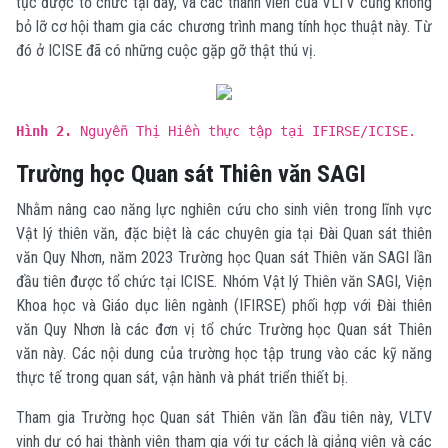
tục được tổ chức tại đây, và các thành viên của VLTV cũng không
bỏ lỡ cơ hội tham gia các chương trình mang tính học thuật này. Từ
đó ở ICISE đã có những cuộc gặp gỡ thật thú vị.
Hình 2.
Nguyễn Thị Hiền thực tập tại IFIRSE/ICISE.
Trường học Quan sát Thiên văn SAGI
Nhằm nâng cao năng lực nghiên cứu cho sinh viên trong lĩnh vực
Vật lý thiên văn, đặc biệt là các chuyên gia tại Đài Quan sát thiên
văn Quy Nhơn, năm 2023 Trường học Quan sát Thiên văn SAGI lần
đầu tiên được tổ chức tại ICISE. Nhóm Vật lý Thiên văn SAGI, Viện
Khoa học và Giáo dục liên ngành (IFIRSE) phối hợp với Đài thiên
văn Quy Nhơn là các đơn vị tổ chức Trường học Quan sát Thiên
văn này. Các nội dung của trường học tập trung vào các kỹ năng
thực tế trong quan sát, vận hành và phát triển thiết bị.
Tham gia Trường học Quan sát Thiên văn lần đầu tiên này, VLTV
vinh dự có hai thành viên tham gia với tư cách là giảng viên và các