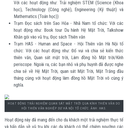
Với các hoạt động như: Trải nghiệm STEM (Science (Khoa
học), Technology (Công nghệ), Engineering (Kỹ thuật) và
Mathematics (Toán học))
Trạm Đọc sách trên Sao Hỏa - Nhã Nam tổ chức: Với các
hoạt động như: Book tour Du hành Hệ Mặt Trời, Talkshow
Khăn gói vào vũ trụ, Đọc sách Thiên văn
Trạm HAS - Human and Space - Hội Thiên văn Hà Nội tổ
chức: Với các hoạt động như: Đố vui và chia sẻ kiến thức
thiên văn, Quan sát mặt trời, Làm đồng hồ Mặt trời/Kính
periscope. Ngoài ra, các bạn nhỏ và phụ huynh đã được nghe
chia sẻ về Hệ Mặt Trời, quan sát Mặt Trời, Mặt Trăng đầu
tháng cùng với hoạt động làm đồng hồ Mặt Trời vô cùng ý
nghĩa.
HOẠT ĐỘNG TRẢI NGHIỆM QUAN SÁT MẶT TRỜI QUA KÍNH THIÊN VĂN DO
HỘI THIÊN VĂN NGHIỆP DƯ HÀ NỘI TỔ CHỨC. ẢNH: HAS.
Hoạt động này đã mang đến cho du khách một trải nghiệm thực tế
và hấp dẫn về vũ trụ khi các du khách có thể chiêm ngưỡng các