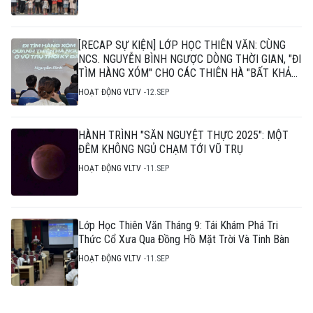
[RECAP SỰ KIỆN] LỚP HỌC THIÊN VĂN: CÙNG
NCS. NGUYỄN BÌNH NGƯỢC DÒNG THỜI GIAN, "ĐI
TÌM HÀNG XÓM" CHO CÁC THIÊN HÀ "BẤT KHẢ
THI"
HOẠT ĐỘNG VLTV
12.SEP
HÀNH TRÌNH "SĂN NGUYỆT THỰC 2025": MỘT
ĐÊM KHÔNG NGỦ CHẠM TỚI VŨ TRỤ
HOẠT ĐỘNG VLTV
11.SEP
Lớp Học Thiên Văn Tháng 9: Tái Khám Phá Tri
Thức Cổ Xưa Qua Đồng Hồ Mặt Trời Và Tinh Bàn
HOẠT ĐỘNG VLTV
11.SEP