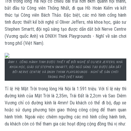
Trời trong lòng Hà Nội có chiều dài trải hơn 8km quanh nội thành,
bắt đầu từ Công viên Thống Nhất, đi qua Hồ Hoàn Kiếm và kết
thúc tại Công viên Bách Thảo. Đặc biệt, các mô hình cổng hành
tinh được thiết kế bởi nghệ sĩ Oliver Jeffers; nhà khoa học, giáo sư
Stephen Smartt; đội ngũ sáng tạo được dẫn dắt bởi Nerve Centre
(Vương quốc Anh) và DNXH Think Playgrounds - Nghĩ về sân chơi
trong phố (Việt Nam).
ẢNH 1. CỔNG HÀNH TINH ĐƯỢC THIẾT KẾ BỞI NGHỆ SĨ OLIVER JEFFERS; NHÀ
KHOA HỌC, GIÁO SƯ STEPHEN SMARTT; ĐỘI NGŨ SÁNG TẠO ĐƯỢC DẪN DẮT
BỞI NERVE CENTRE VÀ DNXH THINK PLAYGROUNDS - NGHĨ VỀ SÂN CHƠI
TRONG PHỐ (VIỆT NAM)
Tỉ lệ Hệ Mặt Trời trong lòng Hà Nội là 1:591 triệu. Với tỉ lệ này thì
đường kính của Mặt Trời là 2,35m, Trái Đất là 2,2cm và Sao Diêm
Vương chỉ có đường kính là 4mm! Du khách có thể đi bộ, đạp xe
hoặc sử dụng phương tiện giao thông công cộng để tham quan
hành trình. Ngoài việc chiêm ngưỡng các mô hình cổng hành tinh,
du khách còn có thể tham gia các hoạt động cộng đồng thú vị như: