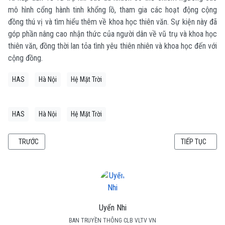
mô hình cổng hành tinh khổng lồ, tham gia các hoạt động cộng
đồng thú vị và tìm hiểu thêm về khoa học thiên văn. Sự kiện này đã
góp phần nâng cao nhận thức của người dân về vũ trụ và khoa học
thiên văn, đồng thời lan tỏa tình yêu thiên nhiên và khoa học đến với
cộng đồng.
HAS
Hà Nội
Hệ Mặt Trời
HAS
Hà Nội
Hệ Mặt Trời
BÀI VIẾT TRƯỚC: THIÊN VĂN HỌC VÀ NHỮNG LẦN "CHOÁNG NGỢP"
BÀI VIẾT KẾ TI
TRƯỚC
TIẾP TỤC
Uyển Nhi
BAN TRUYỀN THÔNG CLB VLTV VN