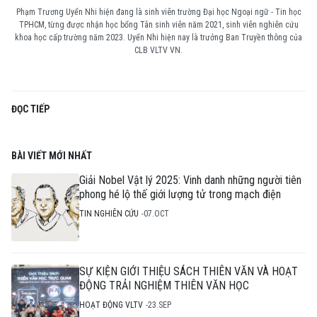
Phạm Trương Uyển Nhi hiện đang là sinh viên trường Đại học Ngoại ngữ - Tin học
TPHCM, từng được nhận học bổng Tân sinh viên năm 2021, sinh viên nghiên cứu
khoa học cấp trường năm 2023. Uyển Nhi hiện nay là trưởng Ban Truyền thông của
CLB VLTV VN.
ĐỌC TIẾP
BÀI VIẾT MỚI NHẤT
Giải Nobel Vật lý 2025: Vinh danh những người tiên
phong hé lộ thế giới lượng tử trong mạch điện
TIN NGHIÊN CỨU
07.OCT
SỰ KIỆN GIỚI THIỆU SÁCH THIÊN VĂN VÀ HOẠT
ĐỘNG TRẢI NGHIỆM THIÊN VĂN HỌC
HOẠT ĐỘNG VLTV
23.SEP