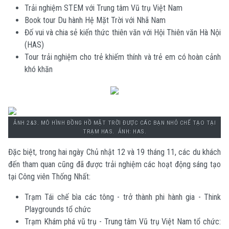
Trải nghiệm STEM với Trung tâm Vũ trụ Việt Nam
Book tour Du hành Hệ Mặt Trời với Nhã Nam
Đố vui và chia sẻ kiến thức thiên văn với Hội Thiên văn Hà Nội
(HAS)
Tour trải nghiệm cho trẻ khiếm thính và trẻ em có hoàn cảnh
khó khăn
ẢNH 2&3. MÔ HÌNH ĐỒNG HỒ MẶT TRỜI ĐƯỢC CÁC BẠN NHỎ CHẾ TẠO TẠI
TRẠM HAS. ẢNH: HAS.
Đặc biệt, trong hai ngày Chủ nhật 12 và 19 tháng 11, các du khách
đến tham quan cũng đã được trải nghiệm các hoạt động sáng tạo
tại Công viên Thống Nhất:
Trạm Tái chế bìa các tông - trở thành phi hành gia - Think
Playgrounds tổ chức
Trạm Khám phá vũ trụ - Trung tâm Vũ trụ Việt Nam tổ chức: