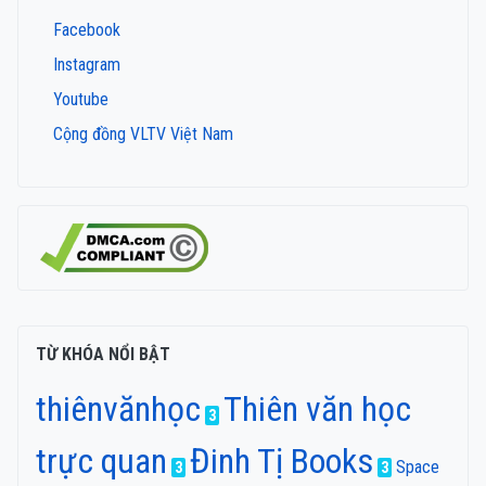
Facebook
Instagram
Youtube
Cộng đồng VLTV Việt Nam
TỪ KHÓA NỔI BẬT
thiênvănhọc
Thiên văn học
3
trực quan
Đinh Tị Books
Space
3
3