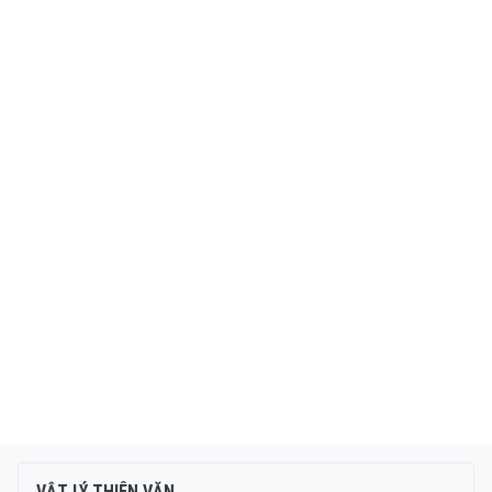
VẬT LÝ THIÊN VĂN