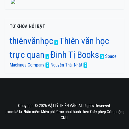
TỪ KHÓA NỔI BẬT
thiênvănhọc
Thiên văn học
3
trực quan
Đinh Tị Books
Space
3
3
Machines Company
Nguyễn Thái Nhật
2
2
Copyright © 2026 VẬT LÝ THIÊN VĂN. All Rights Reserved.
Joomla!
là Phần mềm Miễn phí được phát hành theo
Giấy phép Công cộng
GNU.