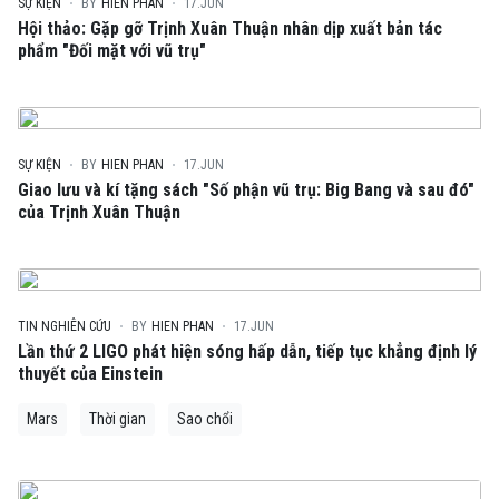
SỰ KIỆN
BY
HIEN PHAN
17.JUN
Hội thảo: Gặp gỡ Trịnh Xuân Thuận nhân dịp xuất bản tác
phẩm "Đối mặt với vũ trụ"
SỰ KIỆN
BY
HIEN PHAN
17.JUN
Giao lưu và kí tặng sách "Số phận vũ trụ: Big Bang và sau đó"
của Trịnh Xuân Thuận
TIN NGHIÊN CỨU
BY
HIEN PHAN
17.JUN
Lần thứ 2 LIGO phát hiện sóng hấp dẫn, tiếp tục khẳng định lý
thuyết của Einstein
Mars
Thời gian
Sao chổi