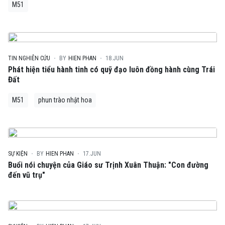
M51
TIN NGHIÊN CỨU
BY
HIEN PHAN
18.JUN
Phát hiện tiểu hành tinh có quỹ đạo luôn đồng hành cùng Trái
Đất
M51
phun trào nhật hoa
SỰ KIỆN
BY
HIEN PHAN
17.JUN
Buổi nói chuyện của Giáo sư Trịnh Xuân Thuận: "Con đường
đến vũ trụ"