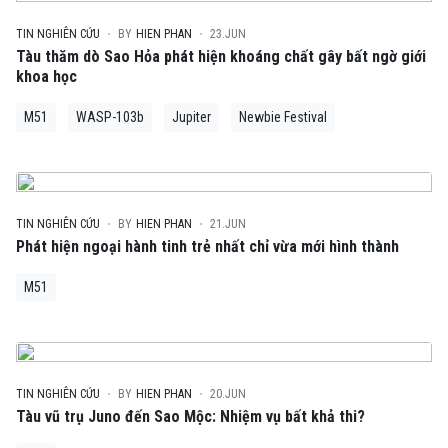
TIN NGHIÊN CỨU
BY
HIEN PHAN
23.JUN
Tàu thăm dò Sao Hỏa phát hiện khoáng chất gây bất ngờ giới
khoa học
M51
WASP-103b
Jupiter
Newbie Festival
TIN NGHIÊN CỨU
BY
HIEN PHAN
21.JUN
Phát hiện ngoại hành tinh trẻ nhất chỉ vừa mới hình thành
M51
TIN NGHIÊN CỨU
BY
HIEN PHAN
20.JUN
Tàu vũ trụ Juno đến Sao Mộc: Nhiệm vụ bất khả thi?