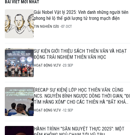
BÀI VIẾT MỚI NHẤT
Giải Nobel Vật lý 2025: Vinh danh những người tiên
phong hé lộ thế giới lượng tử trong mạch điện
TIN NGHIÊN CỨU
07.OCT
SỰ KIỆN GIỚI THIỆU SÁCH THIÊN VĂN VÀ HOẠT
ĐỘNG TRẢI NGHIỆM THIÊN VĂN HỌC
HOẠT ĐỘNG VLTV
23.SEP
[RECAP SỰ KIỆN] LỚP HỌC THIÊN VĂN: CÙNG
NCS. NGUYỄN BÌNH NGƯỢC DÒNG THỜI GIAN, "ĐI
TÌM HÀNG XÓM" CHO CÁC THIÊN HÀ "BẤT KHẢ
THI"
HOẠT ĐỘNG VLTV
12.SEP
HÀNH TRÌNH "SĂN NGUYỆT THỰC 2025": MỘT
ĐÊM KHÔNG NGỦ CHẠM TỚI VŨ TRỤ