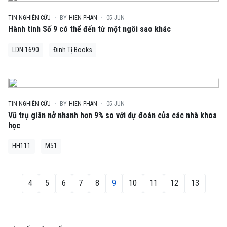
TIN NGHIÊN CỨU
BY
HIEN PHAN
05.JUN
Hành tinh Số 9 có thể đến từ một ngôi sao khác
LDN 1690
Đinh Tị Books
TIN NGHIÊN CỨU
BY
HIEN PHAN
05.JUN
Vũ trụ giãn nở nhanh hơn 9% so với dự đoán của các nhà khoa
học
HH111
M51
4
5
6
7
8
9
10
11
12
13