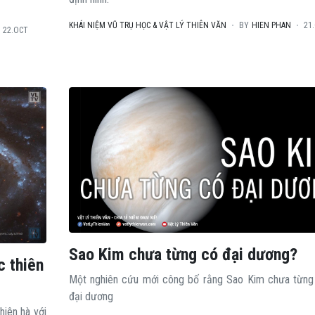
KHÁI NIỆM VŨ TRỤ HỌC & VẬT LÝ THIÊN VĂN
BY
HIEN PHAN
21
22.OCT
Sao Kim chưa từng có đại dương?
c thiên
Một nghiên cứu mới công bố rằng Sao Kim chưa từng 
đại dương
hiên hà với