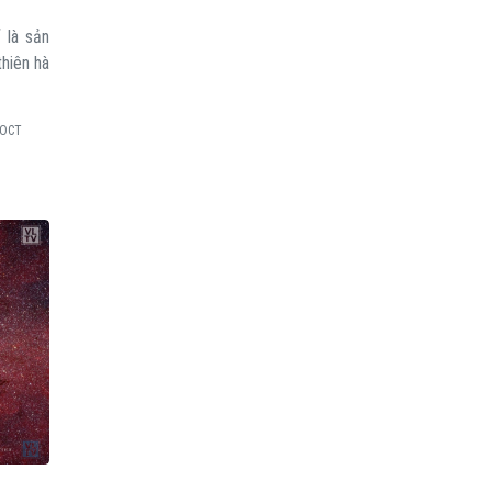
 là sản
hiên hà
.OCT