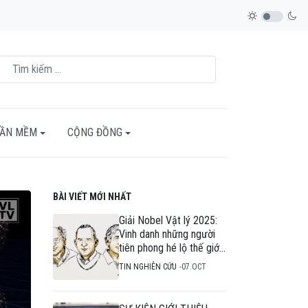
HẦN MỀM
CỘNG ĐỒNG
BÀI VIẾT MỚI NHẤT
Giải Nobel Vật lý 2025:
Vinh danh những người
tiên phong hé lộ thế giới
lượng tử trong mạch
TIN NGHIÊN CỨU
07.OCT
điện