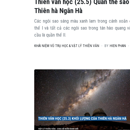
Thiên văn học (25.5) Quần thể sao
Thiên hà Ngân Hà
Các ngôi sao sáng màu xanh lam trong cánh xoắn 
thể I và tất cả các ngôi sao trong tán hào quang 
cầu là quần thể II.
KHÁI NIỆM VŨ TRỤ HỌC & VẬT LÝ THIÊN VĂN
BY
HIEN PHAN