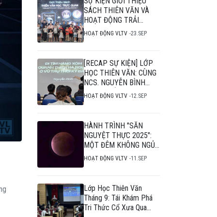
SỰ KIỆN GIỚI THIỆU
SÁCH THIÊN VĂN VÀ
HOẠT ĐỘNG TRẢI
NGHIỆM THIÊN VĂN
HOẠT ĐỘNG VLTV
23.SEP
HỌC
[RECAP SỰ KIỆN] LỚP
HỌC THIÊN VĂN: CÙNG
NCS. NGUYỄN BÌNH
NGƯỢC DÒNG THỜI
HOẠT ĐỘNG VLTV
12.SEP
GIAN, "ĐI TÌM HÀNG
XÓM" CHO CÁC THIÊN
HÀ "BẤT KHẢ THI"
HÀNH TRÌNH "SĂN
NGUYỆT THỰC 2025":
MỘT ĐÊM KHÔNG NGỦ
CHẠM TỚI VŨ TRỤ
HOẠT ĐỘNG VLTV
11.SEP
Lớp Học Thiên Văn
ng
Tháng 9: Tái Khám Phá
Tri Thức Cổ Xưa Qua