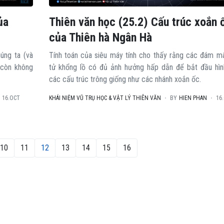
ủa
Thiên văn học (25.2) Cấu trúc xoắn 
của Thiên hà Ngân Hà
úng ta (và
Tính toán của siêu máy tính cho thấy rằng các đám m
 còn không
tử khổng lồ có đủ ảnh hưởng hấp dẫn để bắt đầu hìn
các cấu trúc trông giống như các nhánh xoắn ốc.
16.OCT
KHÁI NIỆM VŨ TRỤ HỌC & VẬT LÝ THIÊN VĂN
BY
HIEN PHAN
16
10
11
12
13
14
15
16