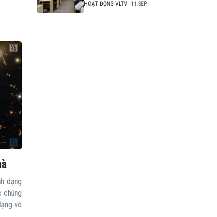
Đồng Hồ Mặt Trời Và
HOẠT ĐỘNG VLTV
11.SEP
Tinh Bàn
hà
nh dạng
c chúng
 dạng vô