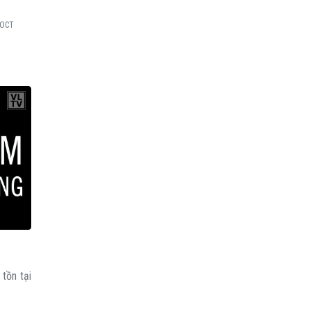
.OCT
tồn tại