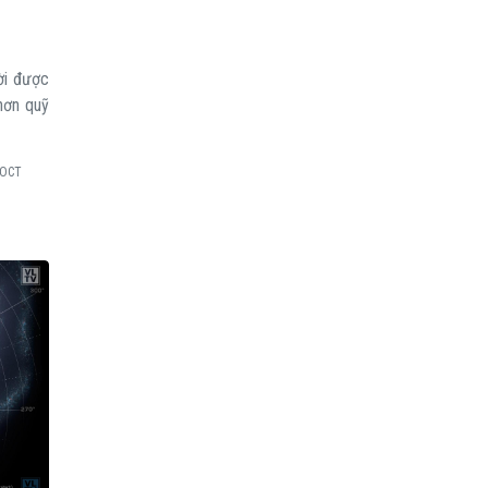
ời được
hơn quỹ
.OCT