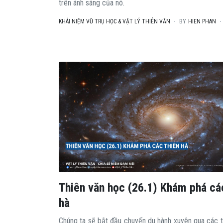
trên ánh sáng của nó.
KHÁI NIỆM VŨ TRỤ HỌC & VẬT LÝ THIÊN VĂN
BY
HIEN PHAN
Thiên văn học (26.1) Khám phá cá
hà
Chúng ta sẽ bắt đầu chuyến du hành xuyên qua các t