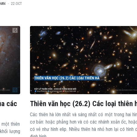
HAN
22.OCT
ủa các
Thiên văn học (26.2) Các loại thiên 
Các thiên hà lớn nhất và sáng nhất có một trong hai hì
cơ bản: hoặc phẳng hơn và có các nhánh xoắn ốc, hoặ
 một thiên
có vẻ như hình elip. Nhiều thiên hà nhỏ hơn lại có hình
 khối lượng
định hình.