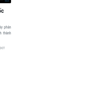
ốc
ây phân
h thành
.OCT