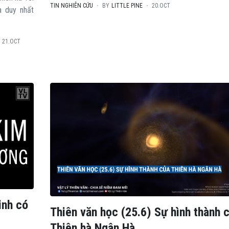
TIN NGHIÊN CỨU
BY
LITTLE PINE
20.OCT
à duy nhất
21.OCT
inh có
Thiên văn học (25.6) Sự hình thành 
Thiên hà Ngân Hà