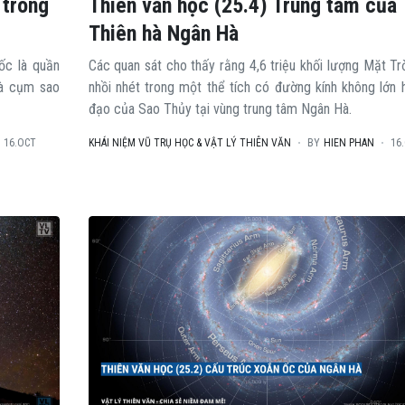
 trong
Thiên văn học (25.4) Trung tâm của
Thiên hà Ngân Hà
ốc là quần
Các quan sát cho thấy rằng 4,6 triệu khối lượng Mặt Tr
và cụm sao
nhồi nhét trong một thể tích có đường kính không lớn 
đạo của Sao Thủy tại vùng trung tâm Ngân Hà.
16.OCT
KHÁI NIỆM VŨ TRỤ HỌC & VẬT LÝ THIÊN VĂN
BY
HIEN PHAN
16