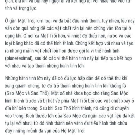
gian, đĩa khí và bụi này nguội đi và kết hợp lại với nhau nhờ vào từ
tính và trọng lực.
Ở gần Mặt Trời, kim loại và đá bắt đầu hình thành; tuy nhiên, lúc này
vẫn còn quá nóng để các vật chất rắn lại nên chúng vẫn tồn tại ở
dạng khí. Ở nơi xa Mặt Trời hơn, vì nhiệt độ thấp hơn, nước và các
loại băng khác đã có thể hình thành. Chúng kết hợp với nhau và tạo
ra những mảnh vật chất lớn hơn được gọi là vi thể hành tinh
(planetesimal), sau đó các vi thể hành tinh này lại tiếp tục kết hợp
với nhau và tạo thành những hành tinh lớn.
Những hành tinh lớn này đã có đủ lực hấp dẫn để có thể thu khí
xung quanh chúng, từ đó trở thành những hành tinh khí khổng lồ
(Sao Mộc và Sao Thổ). Một số nhà khoa học cho rằng Sao Mộc
hình thành trước và bị hút về phía Mặt Trời bởi các vật chất xoáy ở
đĩa khí bên trong. Sau khi Sao Thổ hình thành, nó cũng di chuyển
vào trong. Kích thước lớn của Sao Mộc đã ngăn các vật liệu đá kết
tụ lại với nhau; từ đó hình thành nên vành đai tiểu hành tinh chứa
đầy những mảnh đá vụn của Hệ Mặt Trời.