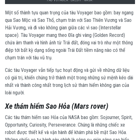
TÀU VOYAGER. CREDIT: NASA.
Một số thành tựu quan trọng của tàu Voyager bao gồm: bay ngang
qua Sao Mộc và Sao Thổ, chạm trán với Sao Thiên Vương và Sao
Hải Vương, và đi vào không gian giữa các vì sao (Interstellar
space).
Tàu Voyager mang theo Đĩa ghi vàng (Golden Record)
chứa âm thanh và hình ảnh từ Trái đất, đóng vai trò như một thông
điệp tới bất kỳ dạng sống ngoài Trái Đất tiềm năng nào có thể
chạm trán với tàu vũ trụ.
Các tàu Voyager vẫn tiếp tục hoạt động và gửi về những dữ liệu
có giá trị, khiến chúng trở thành một trong những sứ mệnh kéo dài
nhất và thành công nhất trong lịch sử thám hiểm không gian của
loài người.
Xe thám hiểm Sao Hỏa (Mars rover)
Các tàu thám hiểm sao Hỏa của NASA bao gồm: Sojourner, Spirit,
Opportunity, Curiosity, Perseverance.
Chúng là những chiếc xe
robot được thiết kế và vận hành để khám phá bề mặt Sao Hỏa.
Những chiếc xe tự hành này chính là công cụ giúp nâng cao hiểu