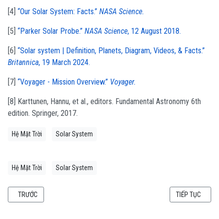
[4]
“Our Solar System: Facts.”
NASA Science.
[5]
“Parker Solar Probe.”
NASA Science
, 12 August 2018.
[6]
“Solar system | Definition, Planets, Diagram, Videos, & Facts.”
Britannica
, 19 March 2024.
[7]
“Voyager - Mission Overview.”
Voyager.
[8] Karttunen, Hannu, et al., editors. Fundamental Astronomy 6th
edition. Springer, 2017.
Hệ Mặt Trời
Solar System
Hệ Mặt Trời
Solar System
BÀI VIẾT TRƯỚC: CHU KỲ MẶT TRỜI (SOLAR CYCLE)
BÀI VIẾT KẾ T
TRƯỚC
TIẾP TỤC