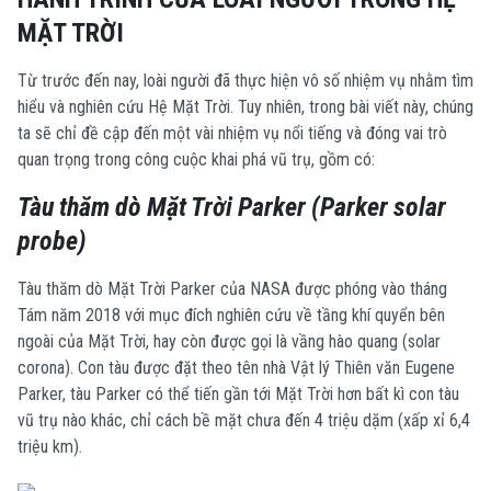
MẶT TRỜI
Từ trước đến nay, loài người đã thực hiện vô số nhiệm vụ nhằm tìm
hiểu và nghiên cứu Hệ Mặt Trời. Tuy nhiên, trong bài viết này, chúng
ta sẽ chỉ đề cập đến một vài nhiệm vụ nổi tiếng và đóng vai trò
quan trọng trong công cuộc khai phá vũ trụ, gồm có:
Tàu thăm dò Mặt Trời Parker (Parker solar
probe)
Tàu thăm dò Mặt Trời Parker của NASA được phóng vào tháng
Tám năm 2018 với mục đích nghiên cứu về tầng khí quyển bên
ngoài của Mặt Trời, hay còn được gọi là vầng hào quang (solar
corona). Con tàu được đặt theo tên nhà Vật lý Thiên văn Eugene
Parker, tàu Parker có thể tiến gần tới Mặt Trời hơn bất kì con tàu
vũ trụ nào khác, chỉ cách bề mặt chưa đến 4 triệu dặm (xấp xỉ 6,4
triệu km).