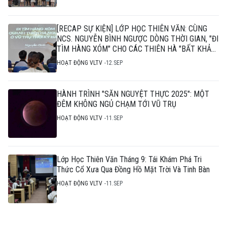
[RECAP SỰ KIỆN] LỚP HỌC THIÊN VĂN: CÙNG
NCS. NGUYỄN BÌNH NGƯỢC DÒNG THỜI GIAN, "ĐI
TÌM HÀNG XÓM" CHO CÁC THIÊN HÀ "BẤT KHẢ
THI"
HOẠT ĐỘNG VLTV
12.SEP
HÀNH TRÌNH "SĂN NGUYỆT THỰC 2025": MỘT
ĐÊM KHÔNG NGỦ CHẠM TỚI VŨ TRỤ
HOẠT ĐỘNG VLTV
11.SEP
Lớp Học Thiên Văn Tháng 9: Tái Khám Phá Tri
Thức Cổ Xưa Qua Đồng Hồ Mặt Trời Và Tinh Bàn
HOẠT ĐỘNG VLTV
11.SEP