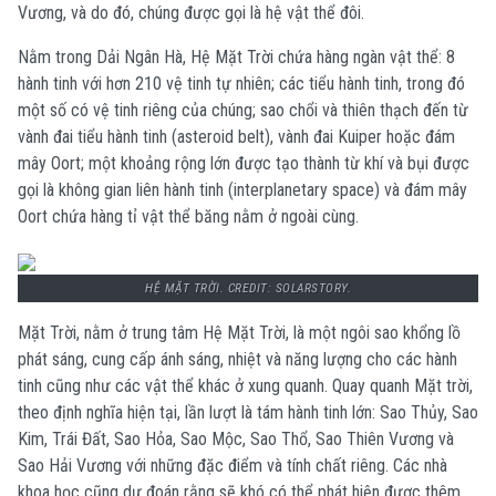
Vương, và do đó, chúng được gọi là hệ vật thể đôi.
Nằm trong Dải Ngân Hà, Hệ Mặt Trời chứa hàng ngàn vật thể: 8
hành tinh với hơn 210 vệ tinh tự nhiên; các tiểu hành tinh, trong đó
một số có vệ tinh riêng của chúng; sao chổi và thiên thạch đến từ
vành đai tiểu hành tinh (asteroid belt), vành đai Kuiper hoặc đám
mây Oort; một khoảng rộng lớn được tạo thành từ khí và bụi được
gọi là không gian liên hành tinh (interplanetary space) và đám mây
Oort chứa hàng tỉ vật thể băng nằm ở ngoài cùng.
HỆ MẶT TRỜI. CREDIT: SOLARSTORY.
Mặt Trời, nằm ở trung tâm Hệ Mặt Trời, là một ngôi sao khổng lồ
phát sáng, cung cấp ánh sáng, nhiệt và năng lượng cho các hành
tinh cũng như các vật thể khác ở xung quanh. Quay quanh Mặt trời,
theo định nghĩa hiện tại, lần lượt là tám hành tinh lớn: Sao Thủy, Sao
Kim, Trái Đất, Sao Hỏa, Sao Mộc, Sao Thổ, Sao Thiên Vương và
Sao Hải Vương với những đặc điểm và tính chất riêng. Các nhà
khoa học cũng dự đoán rằng sẽ khó có thể phát hiện được thêm