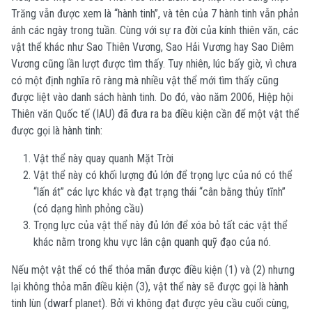
Trăng vẫn được xem là “hành tinh”, và tên của 7 hành tinh vẫn phản
ánh các ngày trong tuần. Cùng với sự ra đời của kính thiên văn, các
vật thể khác như Sao Thiên Vương, Sao Hải Vương hay Sao Diêm
Vương cũng lần lượt được tìm thấy. Tuy nhiên, lúc bấy giờ, vì chưa
có một định nghĩa rõ ràng mà nhiều vật thể mới tìm thấy cũng
được liệt vào danh sách hành tinh. Do đó, vào năm 2006, Hiệp hội
Thiên văn Quốc tế (IAU) đã đưa ra ba điều kiện cần để một vật thể
được gọi là hành tinh
:
Vật thể này quay quanh Mặt Trời
Vật thể này có khối lượng đủ lớn để trọng lực của nó có thể
“lấn át” các lực khác và đạt trạng thái “cân bằng thủy tĩnh”
(có dạng hình phỏng cầu)
Trọng lực của vật thể này đủ lớn để xóa bỏ tất các vật thể
khác nằm trong khu vực lân cận quanh quỹ đạo của nó.
Nếu một vật thể có thể thỏa mãn được điều kiện (1) và (2) nhưng
lại không thỏa mãn điều kiện (3), vật thể này sẽ được gọi là hành
tinh lùn (dwarf planet). Bởi vì không đạt được yêu cầu cuối cùng,