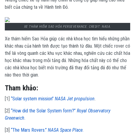
biết của chúng ta về Hành tinh Đỏ.
XE THÁM HIỂM SAO HỎA PERSEVERANCE. CREDIT: NASA.
Xe thám hiểm Sao Hỏa giúp các nhà khoa học tìm hiểu những phần
khác nhau của hành tinh được tạo thành từ đâu. Một chiếc rover có
thể lái vòng quanh các khu vực khác nhau, nghiên cứu các chất hóa
học khác nhau trong mỗi tảng đá. Những hóa chất này có thể cho
các nhà khoa học biết môi trường đã thay đổi tảng đá đó như thế
nào theo thời gian.
Tham khảo:
[1]
“Solar system mission”
NASA Jet propulsion
.
[2]
“How did the Solar System form?”
Royal Observatory
Greenwich.
[3]
“The Mars Rovers.”
NASA Space Place.