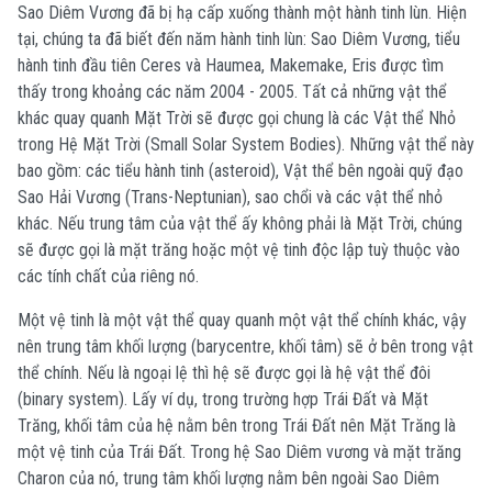
Sao Diêm Vương đã bị hạ cấp xuống thành một hành tinh lùn. Hiện
tại, chúng ta đã biết đến năm hành tinh lùn: Sao Diêm Vương, tiểu
hành tinh đầu tiên Ceres và Haumea, Makemake, Eris được tìm
thấy trong khoảng các năm 2004 - 2005. Tất cả những vật thể
khác quay quanh Mặt Trời sẽ được gọi chung là các Vật thể Nhỏ
trong Hệ Mặt Trời (Small Solar System Bodies). Những vật thể này
bao gồm: các tiểu hành tinh (asteroid), Vật thể bên ngoài quỹ đạo
Sao Hải Vương (Trans-Neptunian), sao chổi và các vật thể nhỏ
khác. Nếu trung tâm của vật thể ấy không phải là Mặt Trời, chúng
sẽ được gọi là mặt trăng hoặc một vệ tinh độc lập tuỳ thuộc vào
các tính chất của riêng nó.
Một vệ tinh là một vật thể quay quanh một vật thể chính khác, vậy
nên trung tâm khối lượng (barycentre, khối tâm) sẽ ở bên trong vật
thể chính. Nếu là ngoại lệ thì hệ sẽ được gọi là hệ vật thể đôi
(binary system). Lấy ví dụ, trong trường hợp Trái Đất và Mặt
Trăng, khối tâm của hệ nằm bên trong Trái Đất nên Mặt Trăng là
một vệ tinh của Trái Đất. Trong hệ Sao Diêm vương và mặt trăng
Charon của nó, trung tâm khối lượng nằm bên ngoài Sao Diêm