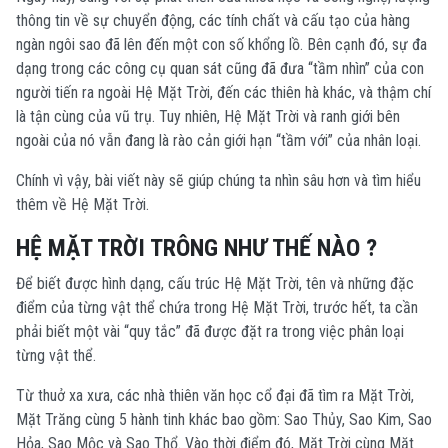
thông tin về sự chuyển động, các tính chất và cấu tạo của hàng
ngàn ngôi sao đã lên đến một con số khổng lồ. Bên cạnh đó, sự đa
dạng trong các công cụ quan sát cũng đã đưa “tầm nhìn” của con
người tiến ra ngoài Hệ Mặt Trời, đến các thiên hà khác, và thậm chí
là tận cùng của vũ trụ. Tuy nhiên, Hệ Mặt Trời và ranh giới bên
ngoài của nó vẫn đang là rào cản giới hạn “tầm với” của nhân loại.
Chính vì vậy, bài viết này sẽ giúp chúng ta nhìn sâu hơn và tìm hiểu
thêm về Hệ Mặt Trời.
HỆ MẶT TRỜI TRÔNG NHƯ THẾ NÀO ?
Để biết được hình dạng, cấu trúc Hệ Mặt Trời, tên và những đặc
điểm của từng vật thể chứa trong Hệ Mặt Trời, trước hết, ta cần
phải biết một vài “quy tắc” đã được đặt ra trong việc phân loại
từng vật thể.
Từ thuở xa xưa, các nhà thiên văn học cổ đại đã tìm ra Mặt Trời,
Mặt Trăng cùng 5 hành tinh khác bao gồm: Sao Thủy, Sao Kim, Sao
Hỏa, Sao Mộc và Sao Thổ. Vào thời điểm đó, Mặt Trời cùng Mặt