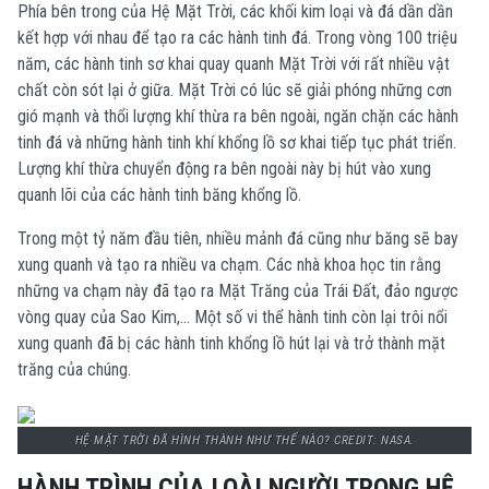
Phía bên trong của Hệ Mặt Trời, các khối kim loại và đá dần dần
kết hợp với nhau để tạo ra các hành tinh đá. Trong vòng 100 triệu
năm, các hành tinh sơ khai quay quanh Mặt Trời với rất nhiều vật
chất còn sót lại ở giữa. Mặt Trời có lúc sẽ giải phóng những cơn
gió mạnh và thổi lượng khí thừa ra bên ngoài, ngăn chặn các hành
tinh đá và những hành tinh khí khổng lồ sơ khai tiếp tục phát triển.
Lượng khí thừa chuyển động ra bên ngoài này bị hút vào xung
quanh lõi của các hành tinh băng khổng lồ.
Trong một tỷ năm đầu tiên, nhiều mảnh đá cũng như băng sẽ bay
xung quanh và tạo ra nhiều va chạm. Các nhà khoa học tin rằng
những va chạm này đã tạo ra Mặt Trăng của Trái Đất, đảo ngược
vòng quay của Sao Kim,... Một số vi thể hành tinh còn lại trôi nổi
xung quanh đã bị các hành tinh khổng lồ hút lại và trở thành mặt
trăng của chúng.
HỆ MẶT TRỜI ĐÃ HÌNH THÀNH NHƯ THẾ NÀO? CREDIT: NASA.
HÀNH TRÌNH CỦA LOÀI NGƯỜI TRONG HỆ