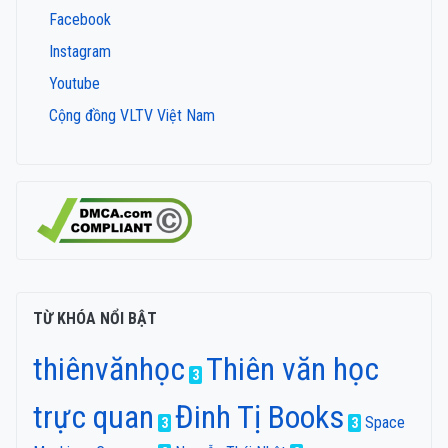
Facebook
Instagram
Youtube
Cộng đồng VLTV Việt Nam
TỪ KHÓA NỔI BẬT
thiênvănhọc
Thiên văn học
3
trực quan
Đinh Tị Books
Space
3
3