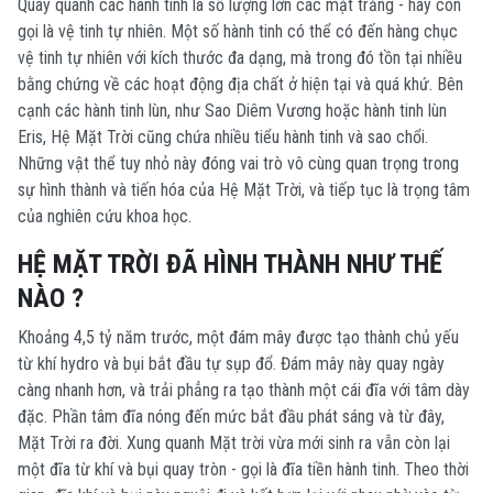
Quay quanh các hành tinh là số lượng lớn các mặt trăng - hay còn
gọi là vệ tinh tự nhiên. Một số hành tinh có thể có đến hàng chục
vệ tinh tự nhiên với kích thước đa dạng, mà trong đó tồn tại nhiều
bằng chứng về các hoạt động địa chất ở hiện tại và quá khứ.
Bên
cạnh các hành tinh lùn, như Sao Diêm Vương hoặc hành tinh lùn
Eris, Hệ Mặt Trời cũng chứa nhiều tiểu hành tinh và sao chổi.
Những vật thể tuy nhỏ này đóng vai trò vô cùng quan trọng trong
sự hình thành và tiến hóa của Hệ Mặt Trời, và tiếp tục là trọng tâm
của nghiên cứu khoa học.
HỆ MẶT TRỜI ĐÃ HÌNH THÀNH NHƯ THẾ
NÀO ?
Khoảng 4,5 tỷ năm trước, một đám mây được tạo thành chủ yếu
từ khí hydro và bụi bắt đầu tự sụp đổ. Đám mây này quay ngày
càng nhanh hơn, và trải phẳng ra tạo thành một cái đĩa với tâm dày
đặc. Phần tâm đĩa nóng đến mức bắt đầu phát sáng và từ đây,
Mặt Trời ra đời. Xung quanh Mặt trời vừa mới sinh ra vẫn còn lại
một đĩa từ khí và bụi quay tròn - gọi là đĩa tiền hành tinh. Theo thời