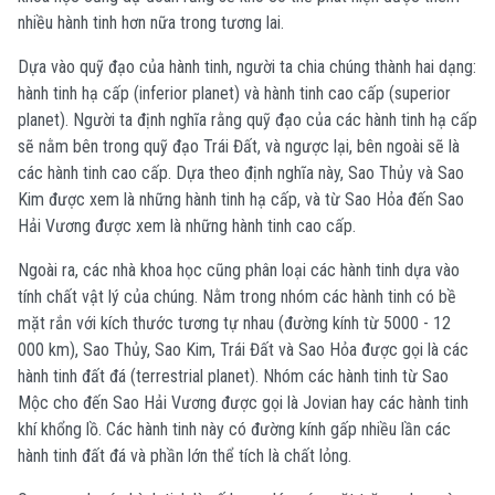
nhiều hành tinh hơn nữa trong tương lai.
Dựa vào quỹ đạo của hành tinh, người ta chia chúng thành hai dạng:
hành tinh hạ cấp (inferior planet) và hành tinh cao cấp (superior
planet). Người ta định nghĩa rằng quỹ đạo của các hành tinh hạ cấp
sẽ nằm bên trong quỹ đạo Trái Đất, và ngược lại, bên ngoài sẽ là
các hành tinh cao cấp.
Dựa theo định nghĩa này, Sao Thủy và Sao
Kim được xem là những hành tinh hạ cấp, và từ Sao Hỏa đến Sao
Hải Vương được xem là những hành tinh cao cấp.
Ngoài ra, các nhà khoa học cũng phân loại các hành tinh dựa vào
tính chất vật lý của chúng. Nằm trong nhóm các hành tinh có bề
mặt rắn với kích thước tương tự nhau (đường kính từ 5000 - 12
000 km), Sao Thủy, Sao Kim, Trái Đất và Sao Hỏa được gọi là các
hành tinh đất đá (terrestrial planet). Nhóm các hành tinh từ Sao
Mộc cho đến Sao Hải Vương được gọi là Jovian hay các hành tinh
khí khổng lồ. Các hành tinh này có đường kính gấp nhiều lần các
hành tinh đất đá và phần lớn thể tích là chất lỏng.