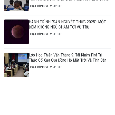
THI"
HOẠT ĐỘNG VLTV
12.SEP
HÀNH TRÌNH "SĂN NGUYỆT THỰC 2025": MỘT
ĐÊM KHÔNG NGỦ CHẠM TỚI VŨ TRỤ
HOẠT ĐỘNG VLTV
11.SEP
Lớp Học Thiên Văn Tháng 9: Tái Khám Phá Tri
Thức Cổ Xưa Qua Đồng Hồ Mặt Trời Và Tinh Bàn
HOẠT ĐỘNG VLTV
11.SEP