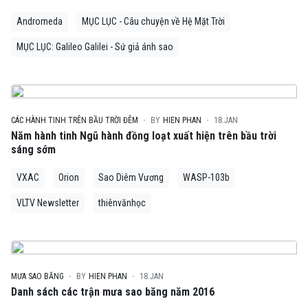
Andromeda
MỤC LỤC - Câu chuyện về Hệ Mặt Trời
MỤC LỤC: Galileo Galilei - Sứ giả ánh sao
CÁC HÀNH TINH TRÊN BẦU TRỜI ĐÊM
BY
HIEN PHAN
18.JAN
Năm hành tinh Ngũ hành đồng loạt xuất hiện trên bầu trời
sáng sớm
VXAC
Orion
Sao Diêm Vương
WASP-103b
VLTV Newsletter
thiênvănhọc
MƯA SAO BĂNG
BY
HIEN PHAN
18.JAN
Danh sách các trận mưa sao băng năm 2016