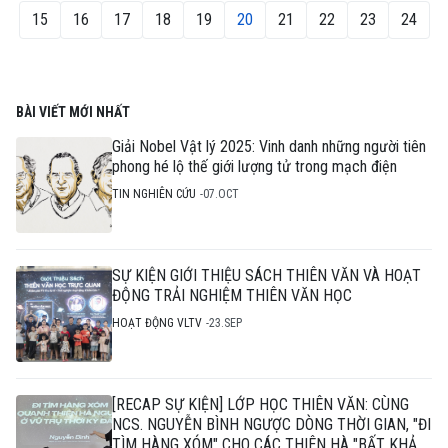
15
16
17
18
19
20
21
22
23
24
BÀI VIẾT MỚI NHẤT
Giải Nobel Vật lý 2025: Vinh danh những người tiên
phong hé lộ thế giới lượng tử trong mạch điện
TIN NGHIÊN CỨU
07.OCT
SỰ KIỆN GIỚI THIỆU SÁCH THIÊN VĂN VÀ HOẠT
ĐỘNG TRẢI NGHIỆM THIÊN VĂN HỌC
HOẠT ĐỘNG VLTV
23.SEP
[RECAP SỰ KIỆN] LỚP HỌC THIÊN VĂN: CÙNG
NCS. NGUYỄN BÌNH NGƯỢC DÒNG THỜI GIAN, "ĐI
TÌM HÀNG XÓM" CHO CÁC THIÊN HÀ "BẤT KHẢ