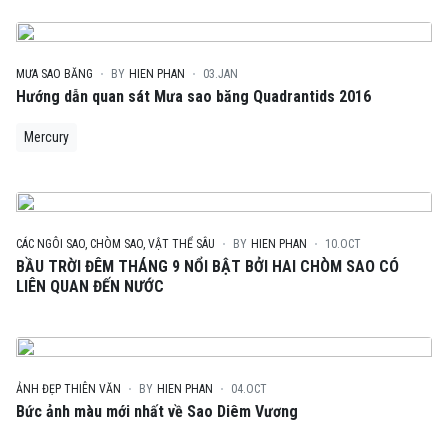
MƯA SAO BĂNG
BY
HIEN PHAN
03.JAN
Hướng dẫn quan sát Mưa sao băng Quadrantids 2016
Mercury
CÁC NGÔI SAO, CHÒM SAO, VẬT THỂ SÂU
BY
HIEN PHAN
10.OCT
BẦU TRỜI ĐÊM THÁNG 9 NỔI BẬT BỞI HAI CHÒM SAO CÓ
LIÊN QUAN ĐẾN NƯỚC
ẢNH ĐẸP THIÊN VĂN
BY
HIEN PHAN
04.OCT
Bức ảnh màu mới nhất về Sao Diêm Vương