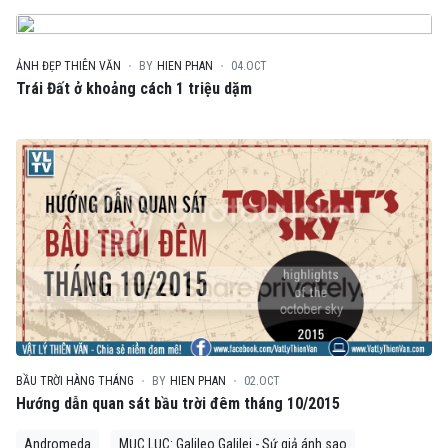
ẢNH ĐẸP THIÊN VĂN
BY
HIEN PHAN
04.OCT
Trái Đất ở khoảng cách 1 triệu dặm
BẦU TRỜI HÀNG THÁNG
BY
HIEN PHAN
02.OCT
Hướng dẫn quan sát bầu trời đêm tháng 10/2015
Andromeda
MỤC LỤC: Galileo Galilei - Sứ giả ánh sao