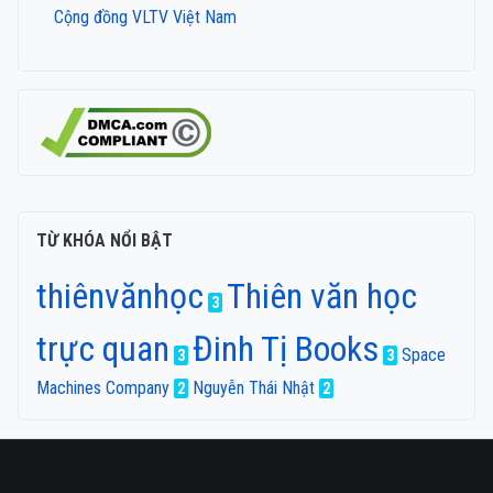
Cộng đồng VLTV Việt Nam
TỪ KHÓA NỔI BẬT
thiênvănhọc
Thiên văn học
3
trực quan
Đinh Tị Books
Space
3
3
Machines Company
Nguyễn Thái Nhật
2
2