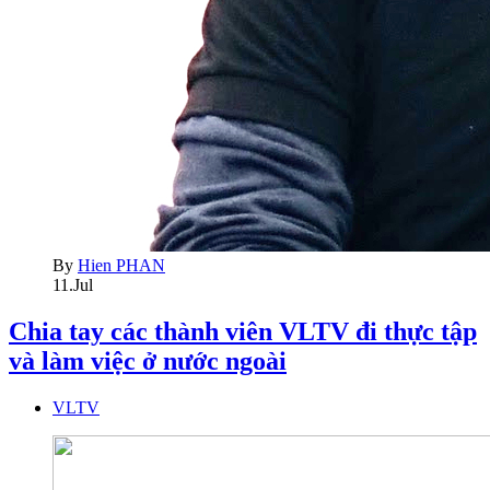
By
Hien PHAN
11.Jul
Chia tay các thành viên VLTV đi thực tập
và làm việc ở nước ngoài
VLTV