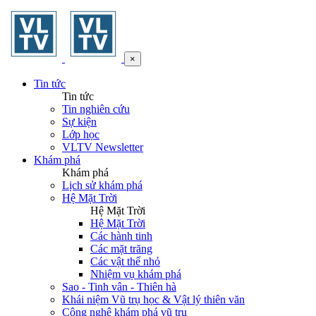
×
Tin tức
Tin tức
Tin nghiên cứu
Sự kiện
Lớp học
VLTV Newsletter
Khám phá
Khám phá
Lịch sử khám phá
Hệ Mặt Trời
Hệ Mặt Trời
Hệ Mặt Trời
Các hành tinh
Các mặt trăng
Các vật thể nhỏ
Nhiệm vụ khám phá
Sao - Tinh vân - Thiên hà
Khái niệm Vũ trụ học & Vật lý thiên văn
Công nghệ khám phá vũ trụ