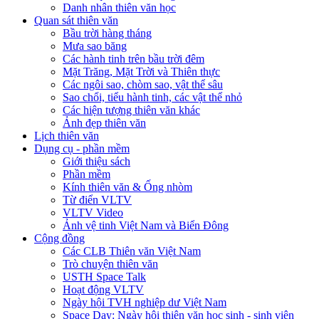
Danh nhân thiên văn học
Quan sát thiên văn
Bầu trời hàng tháng
Mưa sao băng
Các hành tinh trên bầu trời đêm
Mặt Trăng, Mặt Trời và Thiên thực
Các ngôi sao, chòm sao, vật thể sâu
Sao chổi, tiểu hành tinh, các vật thể nhỏ
Các hiện tượng thiên văn khác
Ảnh đẹp thiên văn
Lịch thiên văn
Dụng cụ - phần mềm
Giới thiệu sách
Phần mềm
Kính thiên văn & Ống nhòm
Từ điển VLTV
VLTV Video
Ảnh vệ tinh Việt Nam và Biển Đông
Cộng đồng
Các CLB Thiên văn Việt Nam
Trò chuyện thiên văn
USTH Space Talk
Hoạt động VLTV
Ngày hội TVH nghiệp dư Việt Nam
Space Day: Ngày hội thiên văn học sinh - sinh viên