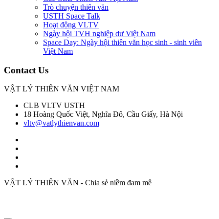
Trò chuyện thiên văn
USTH Space Talk
Hoạt động VLTV
Ngày hội TVH nghiệp dư Việt Nam
Space Day: Ngày hội thiên văn học sinh - sinh viên
Việt Nam
Contact Us
VẬT LÝ THIÊN VĂN VIỆT NAM
CLB VLTV USTH
18 Hoàng Quốc Việt, Nghĩa Đô, Cầu Giấy, Hà Nội
vltv@vatlythienvan.com
VẬT LÝ THIÊN VĂN - Chia sẻ niềm đam mê