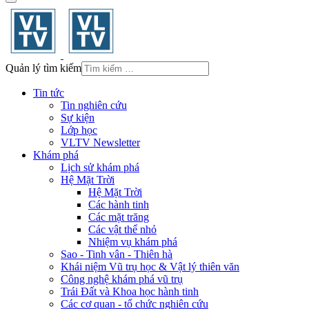
Quản lý tìm kiếm
Tin tức
Tin nghiên cứu
Sự kiện
Lớp học
VLTV Newsletter
Khám phá
Lịch sử khám phá
Hệ Mặt Trời
Hệ Mặt Trời
Các hành tinh
Các mặt trăng
Các vật thể nhỏ
Nhiệm vụ khám phá
Sao - Tinh vân - Thiên hà
Khái niệm Vũ trụ học & Vật lý thiên văn
Công nghệ khám phá vũ trụ
Trái Đất và Khoa học hành tinh
Các cơ quan - tổ chức nghiên cứu