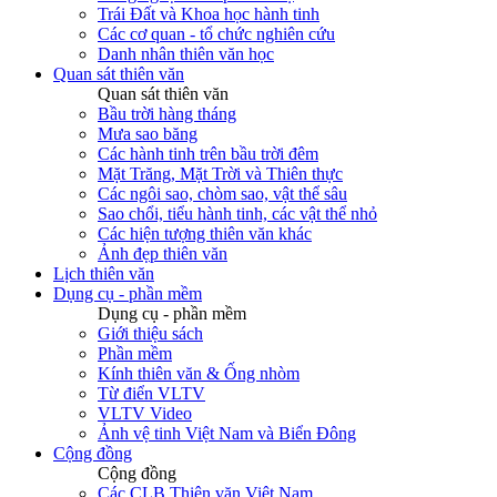
Trái Đất và Khoa học hành tinh
Các cơ quan - tổ chức nghiên cứu
Danh nhân thiên văn học
Quan sát thiên văn
Quan sát thiên văn
Bầu trời hàng tháng
Mưa sao băng
Các hành tinh trên bầu trời đêm
Mặt Trăng, Mặt Trời và Thiên thực
Các ngôi sao, chòm sao, vật thể sâu
Sao chổi, tiểu hành tinh, các vật thể nhỏ
Các hiện tượng thiên văn khác
Ảnh đẹp thiên văn
Lịch thiên văn
Dụng cụ - phần mềm
Dụng cụ - phần mềm
Giới thiệu sách
Phần mềm
Kính thiên văn & Ống nhòm
Từ điển VLTV
VLTV Video
Ảnh vệ tinh Việt Nam và Biển Đông
Cộng đồng
Cộng đồng
Các CLB Thiên văn Việt Nam