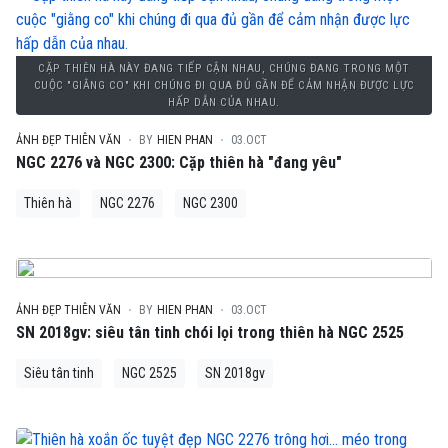
CẶP THIÊN HÀ NÀY ĐANG TIẾP CẬN NHAU, CHÚNG ĐANG TRONG MỘT
CUỘC "GIẰNG CO" KHI CHÚNG ĐI QUA ĐỦ GẦN ĐỂ CẢM NHẬN ĐƯỢC LỰC
HẤP DẪN CỦA NHAU.
ẢNH ĐẸP THIÊN VĂN
BY
HIEN PHAN
03.OCT
NGC 2276 và NGC 2300: Cặp thiên hà "đang yêu"
Thiên hà
NGC 2276
NGC 2300
ẢNH ĐẸP THIÊN VĂN
BY
HIEN PHAN
03.OCT
SN 2018gv: siêu tân tinh chói lọi trong thiên hà NGC 2525
Siêu tân tinh
NGC 2525
SN 2018gv