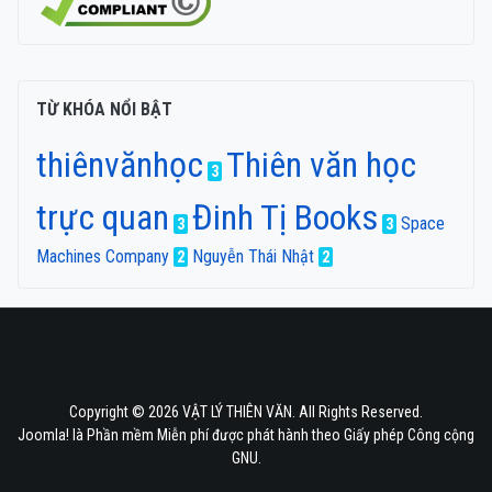
TỪ KHÓA NỔI BẬT
thiênvănhọc
Thiên văn học
3
trực quan
Đinh Tị Books
Space
3
3
Machines Company
Nguyễn Thái Nhật
2
2
Copyright © 2026 VẬT LÝ THIÊN VĂN. All Rights Reserved.
Joomla!
là Phần mềm Miễn phí được phát hành theo
Giấy phép Công cộng
GNU.