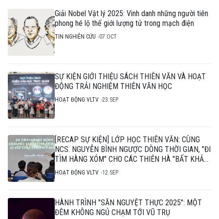
Giải Nobel Vật lý 2025: Vinh danh những người tiên
phong hé lộ thế giới lượng tử trong mạch điện
TIN NGHIÊN CỨU
07.OCT
SỰ KIỆN GIỚI THIỆU SÁCH THIÊN VĂN VÀ HOẠT
ĐỘNG TRẢI NGHIỆM THIÊN VĂN HỌC
HOẠT ĐỘNG VLTV
23.SEP
[RECAP SỰ KIỆN] LỚP HỌC THIÊN VĂN: CÙNG
NCS. NGUYỄN BÌNH NGƯỢC DÒNG THỜI GIAN, "ĐI
TÌM HÀNG XÓM" CHO CÁC THIÊN HÀ "BẤT KHẢ
THI"
HOẠT ĐỘNG VLTV
12.SEP
HÀNH TRÌNH "SĂN NGUYỆT THỰC 2025": MỘT
ĐÊM KHÔNG NGỦ CHẠM TỚI VŨ TRỤ