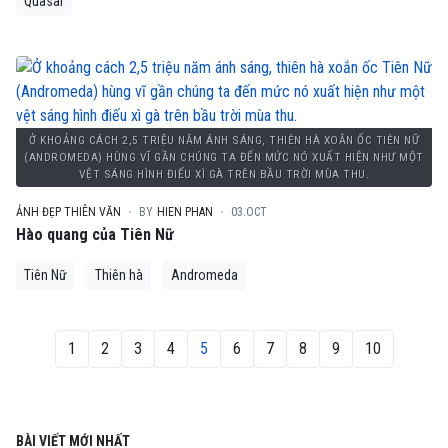
Quasar
Ở KHOẢNG CÁCH 2,5 TRIỆU NĂM ÁNH SÁNG, THIÊN HÀ XOẮN ỐC TIÊN NỮ
(ANDROMEDA) HÙNG VĨ GẦN CHÚNG TA ĐẾN MỨC NÓ XUẤT HIỆN NHƯ MỘT
VỆT SÁNG HÌNH ĐIẾU XÌ GÀ TRÊN BẦU TRỜI MÙA THU.
ẢNH ĐẸP THIÊN VĂN
BY
HIEN PHAN
03.OCT
Hào quang của Tiên Nữ
Tiên Nữ
Thiên hà
Andromeda
1
2
3
4
5
6
7
8
9
10
BÀI VIẾT MỚI NHẤT