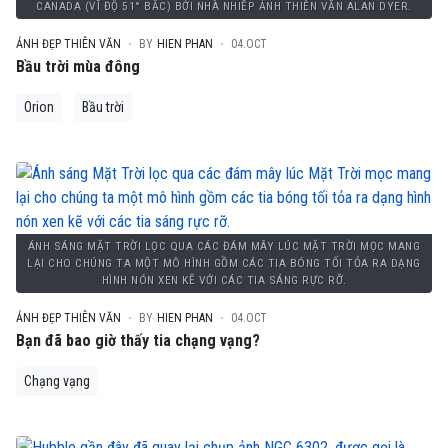
CANADA (VĨ ĐỘ 51° BẮC) BỞI NHÀ NHIẾP ẢNH THIÊN VĂN ALAN DYER.
ẢNH ĐẸP THIÊN VĂN
BY
HIEN PHAN
04.OCT
Bầu trời mùa đông
Orion
Bầu trời
ÁNH SÁNG MẶT TRỜI LỌC QUA CÁC ĐÁM MÂY LÚC MẶT TRỜI MỌC MANG
LẠI CHO CHÚNG TA MỘT MÔ HÌNH GỒM CÁC TIA BÓNG TỐI TỎA RA DẠNG
HÌNH NÓN XEN KẼ VỚI CÁC TIA SÁNG RỰC RỠ.
ẢNH ĐẸP THIÊN VĂN
BY
HIEN PHAN
04.OCT
Bạn đã bao giờ thấy tia chạng vạng?
Chạng vạng