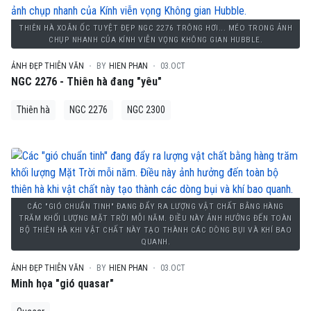
THIÊN HÀ XOẮN ỐC TUYỆT ĐẸP NGC 2276 TRÔNG HƠI... MÉO TRONG ẢNH
CHỤP NHANH CỦA KÍNH VIỄN VỌNG KHÔNG GIAN HUBBLE.
ẢNH ĐẸP THIÊN VĂN
BY
HIEN PHAN
03.OCT
NGC 2276 - Thiên hà đang "yêu"
Thiên hà
NGC 2276
NGC 2300
CÁC "GIÓ CHUẨN TINH" ĐANG ĐẨY RA LƯỢNG VẬT CHẤT BẰNG HÀNG
TRĂM KHỐI LƯỢNG MẶT TRỜI MỖI NĂM. ĐIỀU NÀY ẢNH HƯỞNG ĐẾN TOÀN
BỘ THIÊN HÀ KHI VẬT CHẤT NÀY TẠO THÀNH CÁC DÒNG BỤI VÀ KHÍ BAO
QUANH.
ẢNH ĐẸP THIÊN VĂN
BY
HIEN PHAN
03.OCT
Minh họa "gió quasar"