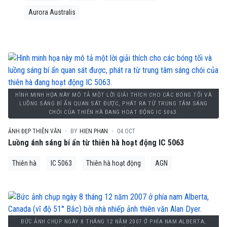
Aurora Australis
HÌNH MINH HỌA NÀY MÔ TẢ MỘT LỜI GIẢI THÍCH CHO CÁC BÓNG TỐI VÀ
LUỒNG SÁNG BÍ ẨN QUAN SÁT ĐƯỢC, PHÁT RA TỪ TRUNG TÂM SÁNG
CHÓI CỦA THIÊN HÀ ĐANG HOẠT ĐỘNG IC 5063.
ẢNH ĐẸP THIÊN VĂN
BY
HIEN PHAN
04.OCT
Luồng ánh sáng bí ẩn từ thiên hà hoạt động IC 5063
Thiên hà
IC 5063
Thiên hà hoạt động
AGN
BỨC ẢNH CHỤP NGÀY 8 THÁNG 12 NĂM 2007 Ở PHÍA NAM ALBERTA,