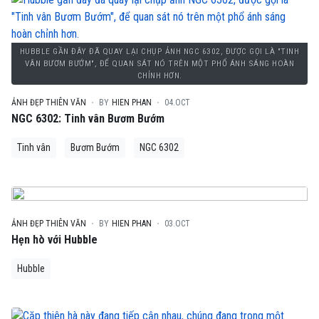
HUBBLE GẦN ĐÂY ĐÃ QUAY LẠI CHỤP ẢNH NGC 6302, ĐƯỢC GỌI LÀ "TINH
VÂN BƯƠM BƯỚM", ĐỂ QUAN SÁT NÓ TRÊN MỘT PHỔ ÁNH SÁNG HOÀN
CHỈNH HƠN.
ẢNH ĐẸP THIÊN VĂN
BY
HIEN PHAN
04.OCT
NGC 6302: Tinh vân Bươm Bướm
Tinh vân
Bươm Bướm
NGC 6302
ẢNH ĐẸP THIÊN VĂN
BY
HIEN PHAN
03.OCT
Hẹn hò với Hubble
Hubble