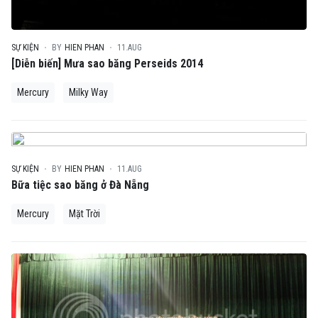
SỰ KIỆN
BY
HIEN PHAN
11.AUG
[Diễn biến] Mưa sao băng Perseids 2014
Mercury
Milky Way
SỰ KIỆN
BY
HIEN PHAN
11.AUG
Bữa tiệc sao băng ở Đà Nẵng
Mercury
Mặt Trời