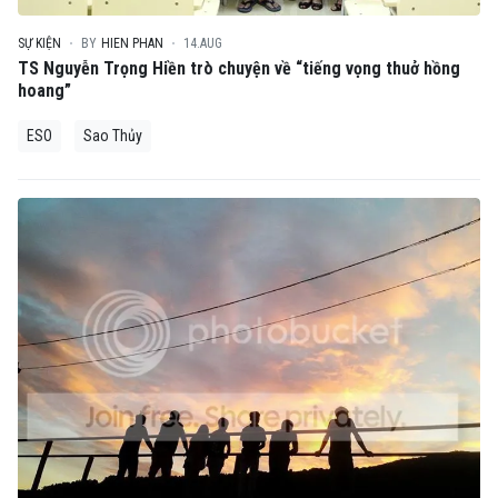
SỰ KIỆN
BY
HIEN PHAN
14.AUG
TS Nguyễn Trọng Hiền trò chuyện về “tiếng vọng thuở hồng
hoang”
ESO
Sao Thủy