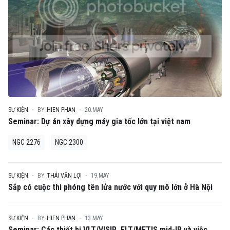
SỰ KIỆN
BY
HIEN PHAN
20.MAY
Seminar: Dự án xây dựng máy gia tốc lớn tại việt nam
NGC 2276
NGC 2300
SỰ KIỆN
BY
THÁI VĂN LỢI
19.MAY
Sắp có cuộc thi phóng tên lửa nước với quy mô lớn ở Hà Nội
SỰ KIỆN
BY
HIEN PHAN
13.MAY
Seminar: Các thiết bị VLT/VISIR, ELT/METIS mid-IR và việc