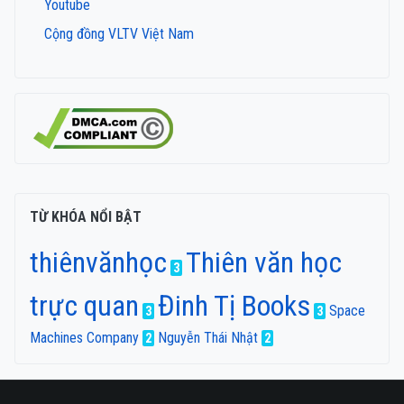
Youtube
Cộng đồng VLTV Việt Nam
TỪ KHÓA NỔI BẬT
thiênvănhọc
Thiên văn học
3
trực quan
Đinh Tị Books
Space
3
3
Machines Company
Nguyễn Thái Nhật
2
2